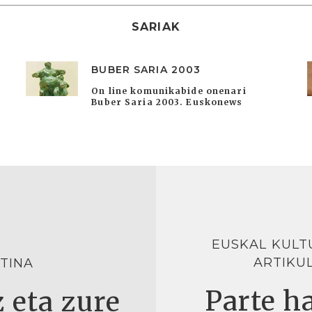
SARIAK
BUBER SARIA 2003
On line komunikabide onenari
Buber Saria 2003. Euskonews
EUSKAL KULT
ARTIKU
TINA
Parte ha
 eta zure