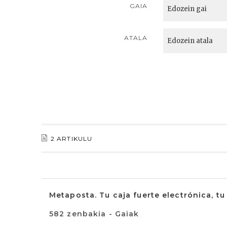
GAIA
ATALA
2 ARTIKULU
Metaposta. Tu caja fuerte electrónica, tu
582 zenbakia - Gaiak