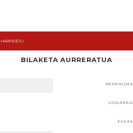
HARPIDETU
BILAKETA AURRERATUA
HERRIALDE
UDALERRI
EGILE