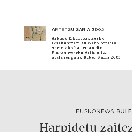
ARTETSU SARIA 2005
Arbaso Elkarteak Eusko
Ikaskuntzari 2005eko Artetsu
sarietako bat eman dio
Euskonewseko Artisautza
atalarengatik Buber Saria 2003
EUSKONEWS BULE
Harpidetu zaitez