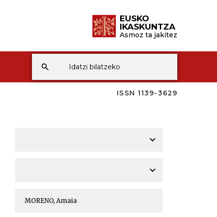
EUSKO
IKASKUNTZA
Asmoz ta jakitez
ISSN 1139-3629
A
A
A