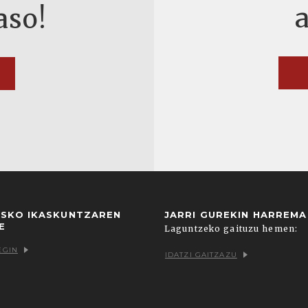
aso!
USKO IKASKUNTZAREN
JARRI GUREKIN HARREM
E
Laguntzeko gaituzu hemen:
EGIN
IDATZI GAITZAZU