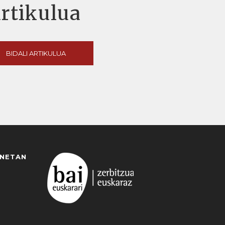
artikulua
BIDALI ARTIKULUA
ANETAN