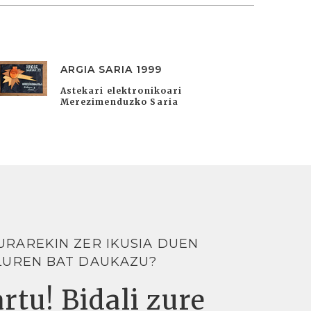
ARGIA SARIA 1999
Astekari elektronikoari
Merezimenduzko Saria
URAREKIN ZER IKUSIA DUEN
LUREN BAT DAUKAZU?
rtu! Bidali zure