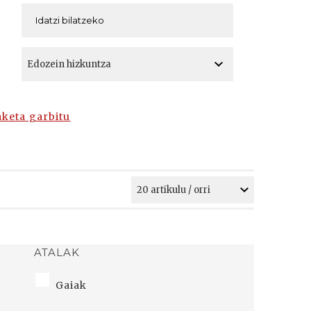
A
A
aketa garbitu
ATALAK
Gaiak