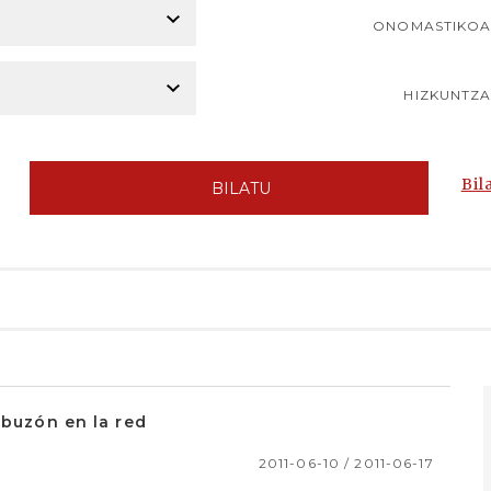
ONOMASTIKO
HIZKUNTZ
Bil
BILATU
 buzón en la red
2011-06-10 / 2011-06-17