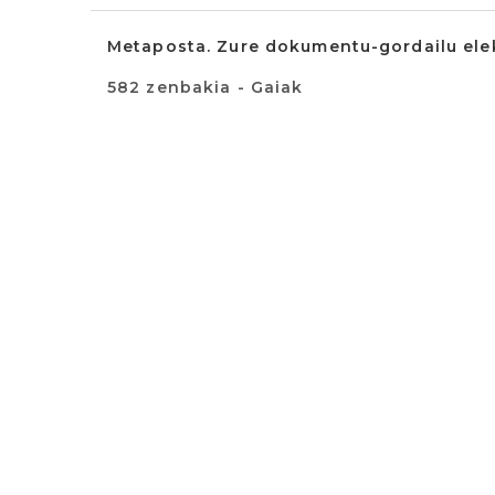
Metaposta. Zure dokumentu-gordailu elek
582 zenbakia - Gaiak