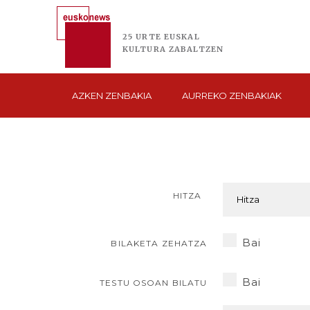
25 URTE
EUSKAL
KULTURA
ZABALTZEN
AZKEN
ZENBAKIA
AURREKO
ZENBAKIAK
HITZA
Bai
BILAKETA ZEHATZA
Bai
TESTU OSOAN BILATU