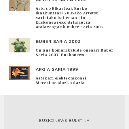
Arbaso Elkarteak Eusko
Ikaskuntzari 2005eko Artetsu
sarietako bat eman dio
Euskonewseko Artisautza
atalarengatik Buber Saria 2003
BUBER SARIA 2003
On line komunikabide onenari Buber
Saria 2003. Euskonews
ARGIA SARIA 1999
Astekari elektronikoari
Merezimenduzko Saria
EUSKONEWS BULETINA