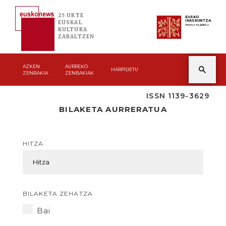
25 URTE
EUSKO
IKASKUNTZA
EUSKAL
Asmoz ta jakitez
KULTURA
ZABALTZEN
AZKEN
AURREKO
HARPIDETU
ZENBAKIA
ZENBAKIAK
ISSN 1139-3629
BILAKETA AURRERATUA
HITZA
BILAKETA ZEHATZA
Bai