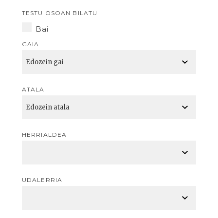
TESTU OSOAN BILATU
Bai
GAIA
ATALA
HERRIALDEA
UDALERRIA