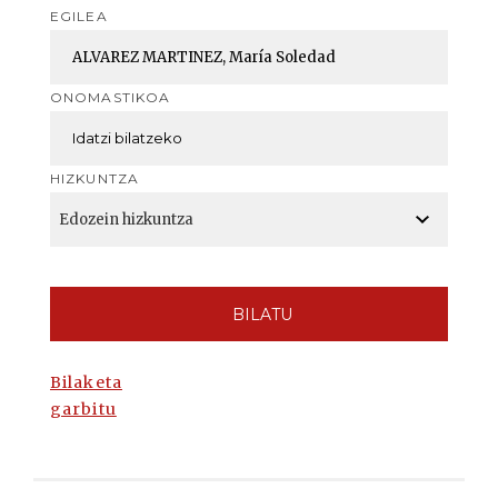
EGILEA
ONOMASTIKOA
HIZKUNTZA
BILATU
Bilaketa
garbitu