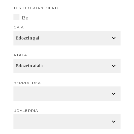
TESTU OSOAN BILATU
Bai
GAIA
ATALA
HERRIALDEA
UDALERRIA