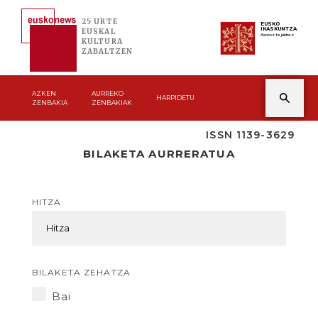
25 URTE
EUSKO
IKASKUNTZA
EUSKAL
Asmoz ta jakitez
KULTURA
ZABALTZEN
AZKEN
AURREKO
HARPIDETU
ZENBAKIA
ZENBAKIAK
ISSN 1139-3629
BILAKETA AURRERATUA
HITZA
BILAKETA ZEHATZA
Bai