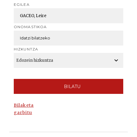
EGILEA
ONOMASTIKOA
HIZKUNTZA
BILATU
Bilaketa
garbitu