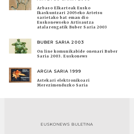
Arbaso Elkarteak Eusko
Ikaskuntzari 2005eko Artetsu
sarietako bat eman dio
Euskonewseko Artisautza
atalarengatik Buber Saria 2003
BUBER SARIA 2003
On line komunikabide onenari Buber
Saria 2003. Euskonews
ARGIA SARIA 1999
Astekari elektronikoari
Merezimenduzko Saria
EUSKONEWS BULETINA