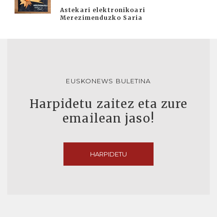
Astekari elektronikoari
Merezimenduzko Saria
EUSKONEWS BULETINA
Harpidetu zaitez eta zure
emailean jaso!
HARPIDETU