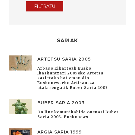
FILTRATU
SARIAK
ARTETSU SARIA 2005
Arbaso Elkarteak Eusko
Ikaskuntzari 2005eko Artetsu
sarietako bat eman dio
Euskonewseko Artisautza
atalarengatik Buber Saria 2003
BUBER SARIA 2003
On line komunikabide onenari Buber
Saria 2003. Euskonews
ARGIA SARIA 1999