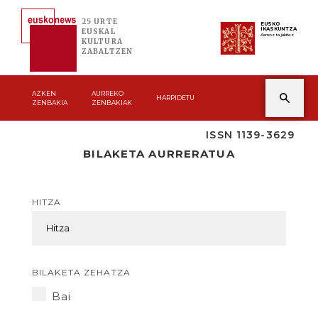
25 URTE
EUSKO
IKASKUNTZA
EUSKAL
Asmoz ta jakitez
KULTURA
ZABALTZEN
AZKEN
AURREKO
HARPIDETU
ZENBAKIA
ZENBAKIAK
ISSN 1139-3629
BILAKETA AURRERATUA
HITZA
BILAKETA ZEHATZA
Bai