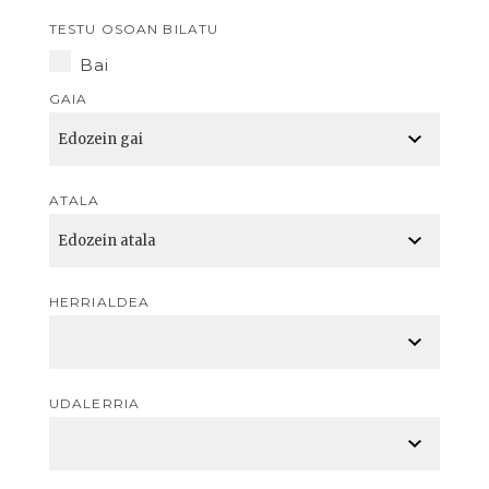
TESTU OSOAN BILATU
Bai
GAIA
ATALA
HERRIALDEA
UDALERRIA