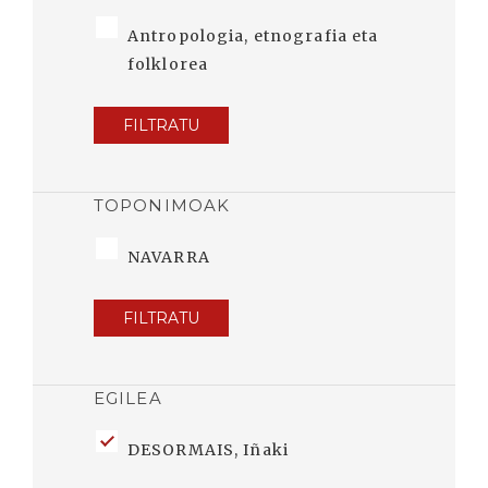
Antropologia, etnografia eta
folklorea
FILTRATU
TOPONIMOAK
NAVARRA
FILTRATU
EGILEA
DESORMAIS, Iñaki