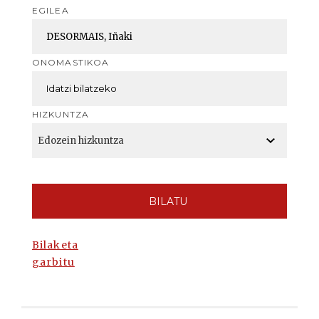
EGILEA
ONOMASTIKOA
HIZKUNTZA
BILATU
Bilaketa
garbitu