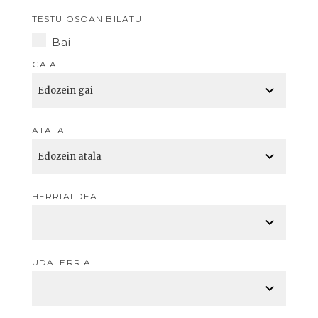
TESTU OSOAN BILATU
Bai
GAIA
ATALA
HERRIALDEA
UDALERRIA