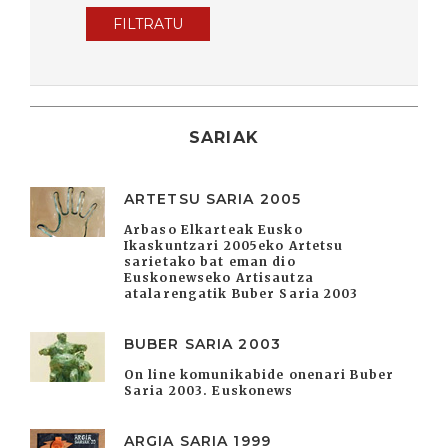
FILTRATU
SARIAK
ARTETSU SARIA 2005
Arbaso Elkarteak Eusko
Ikaskuntzari 2005eko Artetsu
sarietako bat eman dio
Euskonewseko Artisautza
atalarengatik Buber Saria 2003
BUBER SARIA 2003
On line komunikabide onenari Buber
Saria 2003. Euskonews
ARGIA SARIA 1999