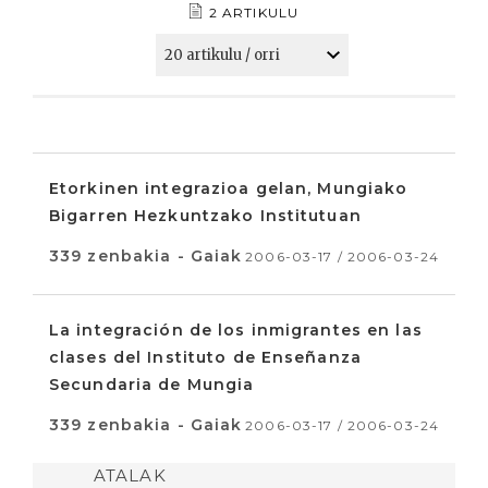
2 ARTIKULU
Etorkinen integrazioa gelan, Mungiako
Bigarren Hezkuntzako Institutuan
339 zenbakia - Gaiak
2006-03-17 / 2006-03-24
La integración de los inmigrantes en las
clases del Instituto de Enseñanza
Secundaria de Mungia
339 zenbakia - Gaiak
2006-03-17 / 2006-03-24
ATALAK