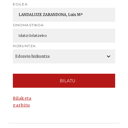
EGILEA
ONOMASTIKOA
HIZKUNTZA
BILATU
Bilaketa
garbitu