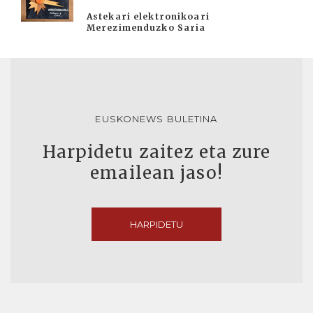
Astekari elektronikoari
Merezimenduzko Saria
EUSKONEWS BULETINA
Harpidetu zaitez eta zure
emailean jaso!
HARPIDETU