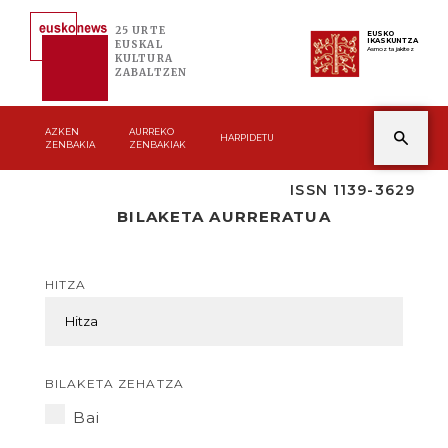
25 URTE
EUSKO
IKASKUNTZA
EUSKAL
Asmoz ta jakitez
KULTURA
ZABALTZEN
AZKEN
AURREKO
HARPIDETU
ZENBAKIA
ZENBAKIAK
ISSN 1139-3629
BILAKETA AURRERATUA
HITZA
BILAKETA ZEHATZA
Bai