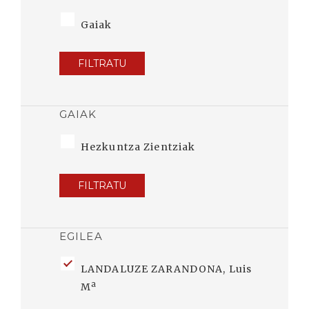
Gaiak
FILTRATU
GAIAK
Hezkuntza Zientziak
FILTRATU
EGILEA
LANDALUZE ZARANDONA, Luis
Mª