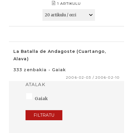
1 ARTIKULU
La Batalla de Andagoste (Cuartango,
Alava)
333 zenbakia - Gaiak
2006-02-03 / 2006-02-10
ATALAK
Gaiak
FILTRATU