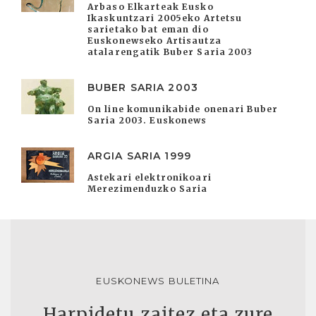
Arbaso Elkarteak Eusko
Ikaskuntzari 2005eko Artetsu
sarietako bat eman dio
Euskonewseko Artisautza
atalarengatik Buber Saria 2003
BUBER SARIA 2003
On line komunikabide onenari Buber
Saria 2003. Euskonews
ARGIA SARIA 1999
Astekari elektronikoari
Merezimenduzko Saria
EUSKONEWS BULETINA
Harpidetu zaitez eta zure