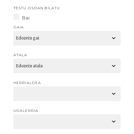
TESTU OSOAN BILATU
Bai
GAIA
ATALA
HERRIALDEA
UDALERRIA