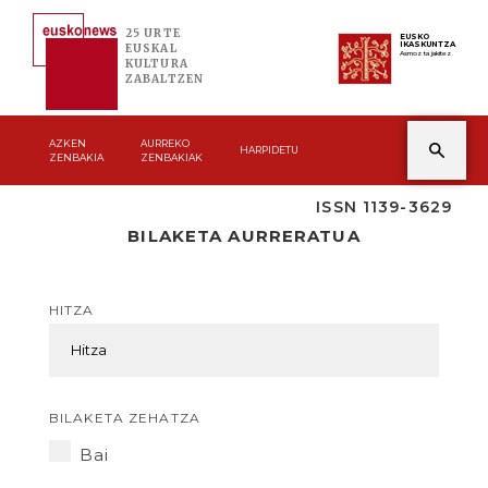
25 URTE
EUSKO
IKASKUNTZA
EUSKAL
Asmoz ta jakitez
KULTURA
ZABALTZEN
AZKEN
AURREKO
HARPIDETU
ZENBAKIA
ZENBAKIAK
ISSN 1139-3629
BILAKETA AURRERATUA
HITZA
BILAKETA ZEHATZA
Bai