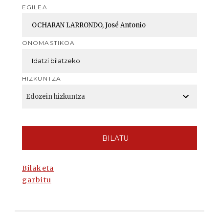
EGILEA
ONOMASTIKOA
HIZKUNTZA
BILATU
Bilaketa
garbitu