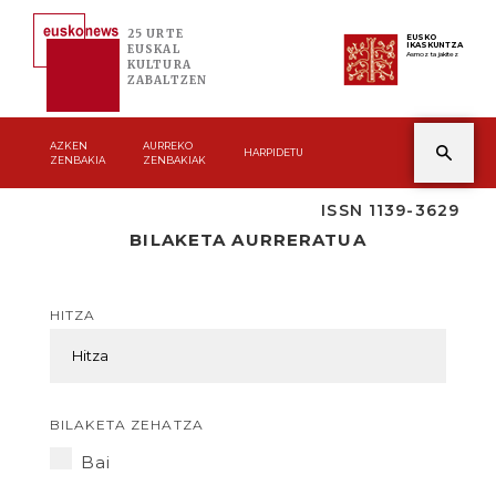
25 URTE
EUSKO
IKASKUNTZA
EUSKAL
Asmoz ta jakitez
KULTURA
ZABALTZEN
AZKEN
AURREKO
HARPIDETU
ZENBAKIA
ZENBAKIAK
ISSN 1139-3629
BILAKETA AURRERATUA
HITZA
BILAKETA ZEHATZA
Bai