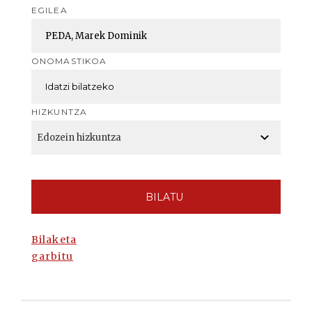
EGILEA
ONOMASTIKOA
HIZKUNTZA
BILATU
Bilaketa
garbitu