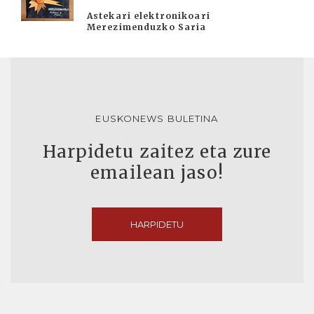
Astekari elektronikoari
Merezimenduzko Saria
EUSKONEWS BULETINA
Harpidetu zaitez eta zure
emailean jaso!
HARPIDETU