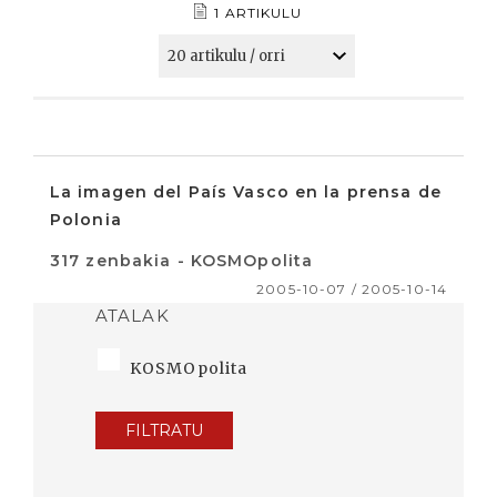
1 ARTIKULU
La imagen del País Vasco en la prensa de
Polonia
317 zenbakia - KOSMOpolita
2005-10-07 / 2005-10-14
ATALAK
KOSMOpolita
FILTRATU