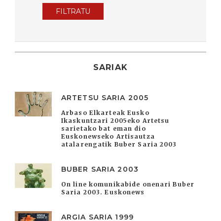
FILTRATU
SARIAK
ARTETSU SARIA 2005
Arbaso Elkarteak Eusko
Ikaskuntzari 2005eko Artetsu
sarietako bat eman dio
Euskonewseko Artisautza
atalarengatik Buber Saria 2003
BUBER SARIA 2003
On line komunikabide onenari Buber
Saria 2003. Euskonews
ARGIA SARIA 1999