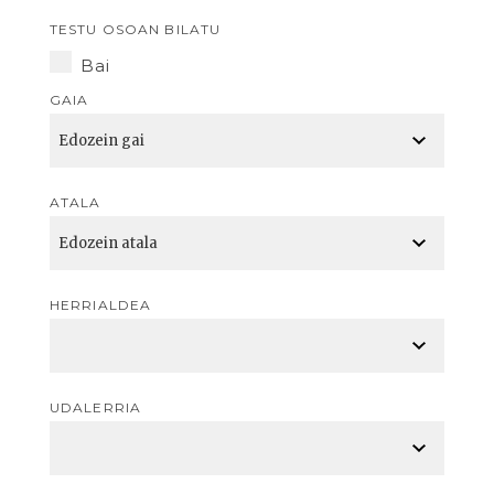
TESTU OSOAN BILATU
Bai
GAIA
ATALA
HERRIALDEA
UDALERRIA