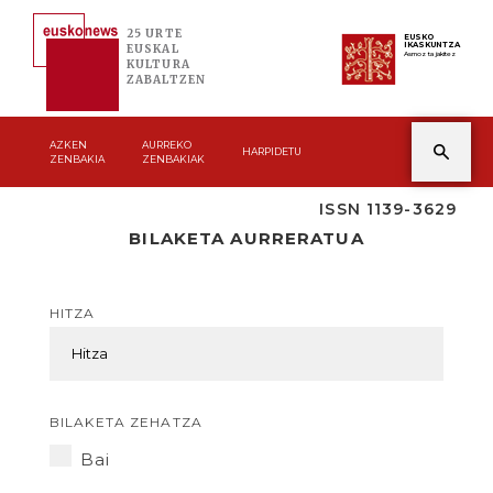
25 URTE
EUSKO
IKASKUNTZA
EUSKAL
Asmoz ta jakitez
KULTURA
ZABALTZEN
AZKEN
AURREKO
HARPIDETU
ZENBAKIA
ZENBAKIAK
ISSN 1139-3629
BILAKETA AURRERATUA
HITZA
BILAKETA ZEHATZA
Bai