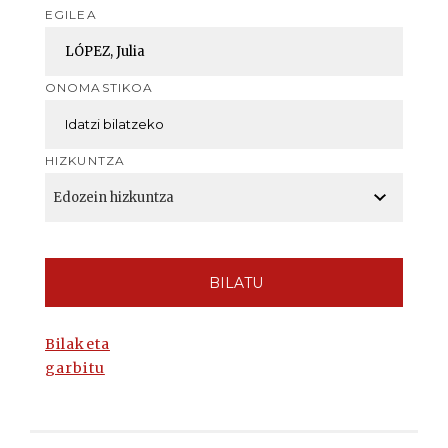
EGILEA
ONOMASTIKOA
HIZKUNTZA
BILATU
Bilaketa
garbitu