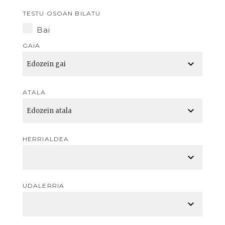
TESTU OSOAN BILATU
Bai
GAIA
ATALA
HERRIALDEA
UDALERRIA