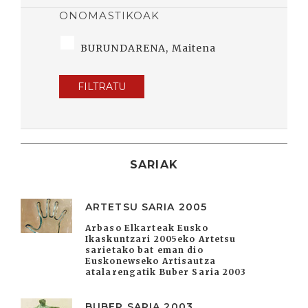
ONOMASTIKOAK
BURUNDARENA, Maitena
FILTRATU
SARIAK
ARTETSU SARIA 2005
Arbaso Elkarteak Eusko
Ikaskuntzari 2005eko Artetsu
sarietako bat eman dio
Euskonewseko Artisautza
atalarengatik Buber Saria 2003
BUBER SARIA 2003