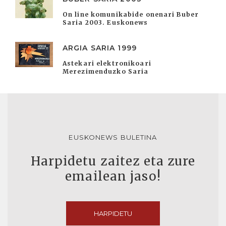
On line komunikabide onenari Buber
Saria 2003. Euskonews
ARGIA SARIA 1999
Astekari elektronikoari
Merezimenduzko Saria
EUSKONEWS BULETINA
Harpidetu zaitez eta zure
emailean jaso!
HARPIDETU