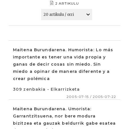
2 ARTIKULU
Maitena Burundarena. Humorista: Lo más
importante es tener una vida propia y
ganas de decir cosas sin miedo. Sin
miedo a opinar de manera diferente y a
crear polémica
309 zenbakia - Elkarrizketa
2005-07-15 / 2005-07-22
Maitena Burundarena. Umorista:
Garrantzitsuena, nor bere modura
bizitzea eta gauzak beldurrik gabe esatea