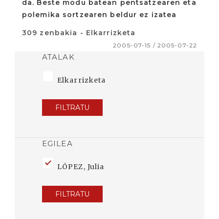
da. Beste modu batean pentsatzearen eta
polemika sortzearen beldur ez izatea
309 zenbakia - Elkarrizketa
2005-07-15 / 2005-07-22
ATALAK
Elkarrizketa
FILTRATU
EGILEA
LÓPEZ, Julia
FILTRATU