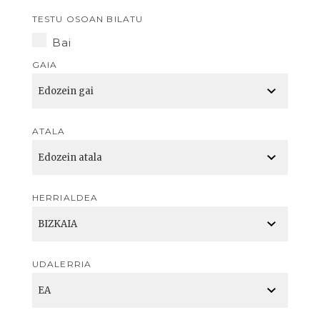
TESTU OSOAN BILATU
Bai
GAIA
ATALA
HERRIALDEA
UDALERRIA