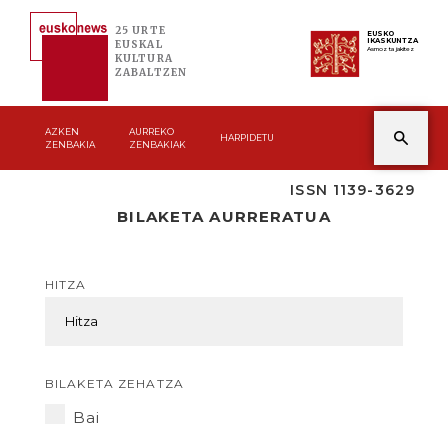
25 URTE
EUSKO
IKASKUNTZA
EUSKAL
Asmoz ta jakitez
KULTURA
ZABALTZEN
AZKEN
AURREKO
HARPIDETU
ZENBAKIA
ZENBAKIAK
ISSN 1139-3629
BILAKETA AURRERATUA
HITZA
BILAKETA ZEHATZA
Bai