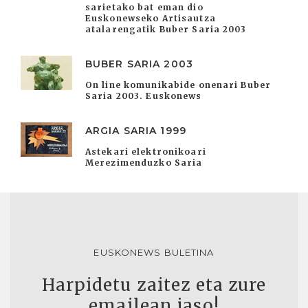
sarietako bat eman dio
Euskonewseko Artisautza
atalarengatik Buber Saria 2003
BUBER SARIA 2003
On line komunikabide onenari Buber
Saria 2003. Euskonews
ARGIA SARIA 1999
Astekari elektronikoari
Merezimenduzko Saria
EUSKONEWS BULETINA
Harpidetu zaitez eta zure
emailean jaso!