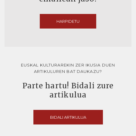
HARPIDETU
EUSKAL KULTURAREKIN ZER IKUSIA DUEN
ARTIKULUREN BAT DAUKAZU?
Parte hartu! Bidali zure
artikulua
BIDALI ARTIKULUA