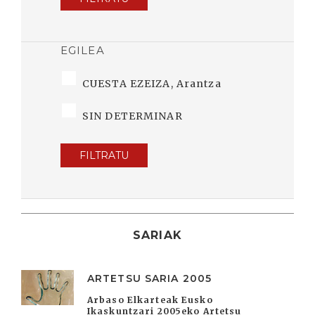
EGILEA
CUESTA EZEIZA, Arantza
SIN DETERMINAR
FILTRATU
SARIAK
ARTETSU SARIA 2005
Arbaso Elkarteak Eusko
Ikaskuntzari 2005eko Artetsu