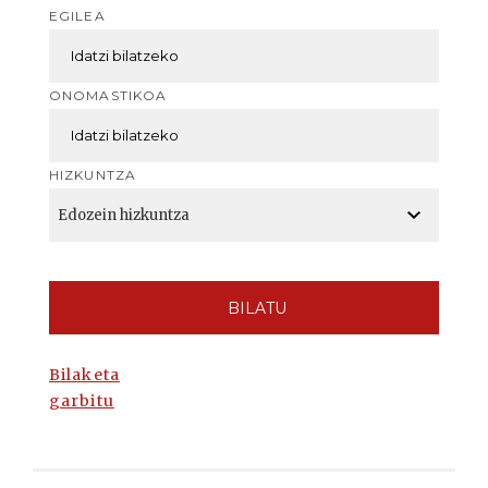
EGILEA
ONOMASTIKOA
HIZKUNTZA
BILATU
Bilaketa
garbitu