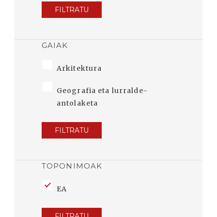
FILTRATU
GAIAK
Arkitektura
Geografia eta lurralde-
antolaketa
FILTRATU
TOPONIMOAK
EA
FILTRATU