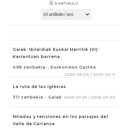
3 ARTIKULU
Gaiak: Ibilaldiak Euskal Herritik (VI):
Karrantzan barrena
498 zenbakia - Euskonews Gaztea
2009-09-04 / 2009-09-11
La ruta de las iglesias
311 zenbakia - Gaiak
2005-07-29 / 2005-09-02
Miradas y tensiones en los paisajes del
Valle de Carranza