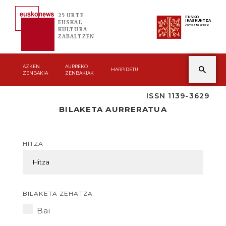
25 URTE
EUSKO
IKASKUNTZA
EUSKAL
Asmoz ta jakitez
KULTURA
ZABALTZEN
AZKEN
AURREKO
HARPIDETU
ZENBAKIA
ZENBAKIAK
ISSN 1139-3629
BILAKETA AURRERATUA
HITZA
BILAKETA ZEHATZA
Bai