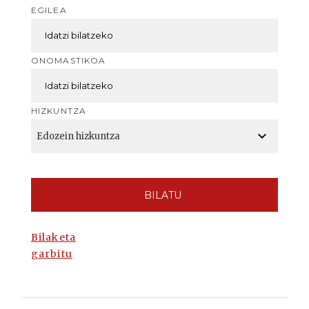
EGILEA
ONOMASTIKOA
HIZKUNTZA
BILATU
Bilaketa
garbitu