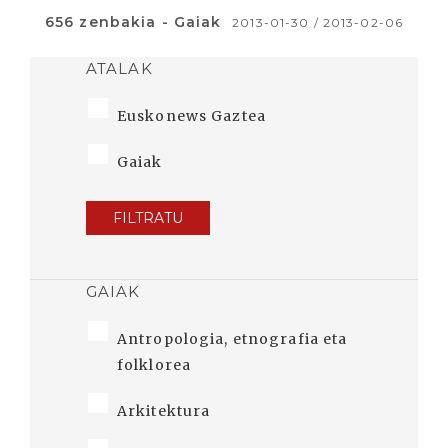
656 zenbakia - Gaiak
2013-01-30 / 2013-02-06
ATALAK
Euskonews Gaztea
Gaiak
FILTRATU
GAIAK
Antropologia, etnografia eta
folklorea
Arkitektura