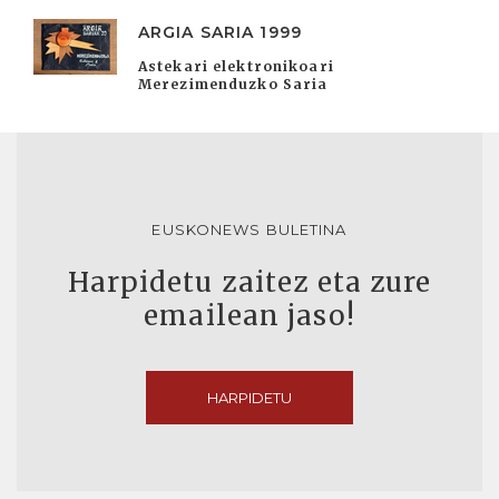
ARGIA SARIA 1999
Astekari elektronikoari
Merezimenduzko Saria
EUSKONEWS BULETINA
Harpidetu zaitez eta zure
emailean jaso!
HARPIDETU