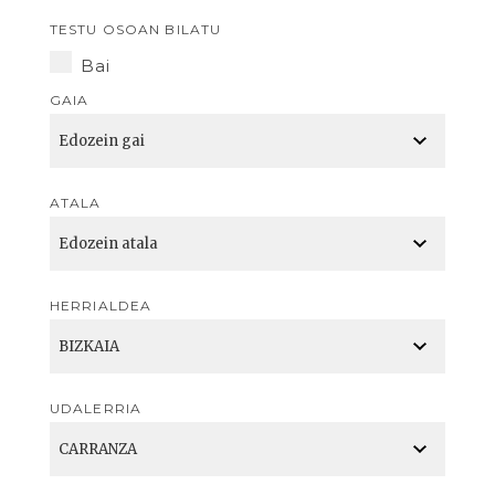
TESTU OSOAN BILATU
Bai
GAIA
ATALA
HERRIALDEA
UDALERRIA