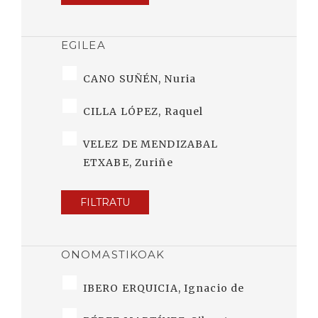
EGILEA
CANO SUÑÉN, Nuria
CILLA LÓPEZ, Raquel
VELEZ DE MENDIZABAL
ETXABE, Zuriñe
FILTRATU
ONOMASTIKOAK
IBERO ERQUICIA, Ignacio de