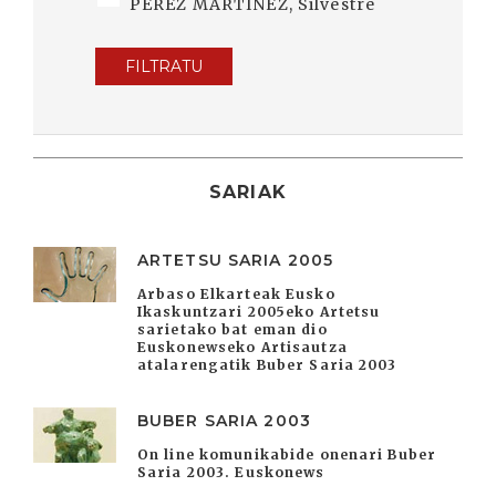
PÉREZ MARTÍNEZ, Silvestre
FILTRATU
SARIAK
ARTETSU SARIA 2005
Arbaso Elkarteak Eusko
Ikaskuntzari 2005eko Artetsu
sarietako bat eman dio
Euskonewseko Artisautza
atalarengatik Buber Saria 2003
BUBER SARIA 2003
On line komunikabide onenari Buber
Saria 2003. Euskonews