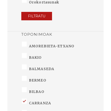
Orokortasunak
FILTRATU
TOPONIMOAK
AMOREBIETA-ETXANO
BAKIO
BALMASEDA
BERMEO
BILBAO
CARRANZA