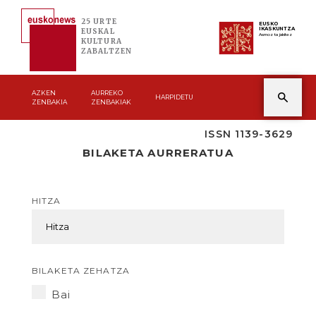
25 URTE
EUSKO
IKASKUNTZA
EUSKAL
Asmoz ta jakitez
KULTURA
ZABALTZEN
AZKEN
AURREKO
HARPIDETU
ZENBAKIA
ZENBAKIAK
ISSN 1139-3629
BILAKETA AURRERATUA
HITZA
BILAKETA ZEHATZA
Bai