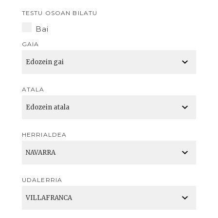
TESTU OSOAN BILATU
Bai
GAIA
ATALA
HERRIALDEA
UDALERRIA