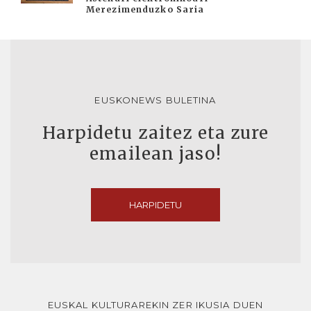
Merezimenduzko Saria
EUSKONEWS BULETINA
Harpidetu zaitez eta zure
emailean jaso!
HARPIDETU
EUSKAL KULTURAREKIN ZER IKUSIA DUEN