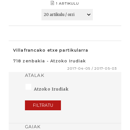
1 ARTIKULU
Villafrancako etxe partikularra
718 zenbakia - Atzoko Irudiak
2017-04-05 / 2017-05-03
ATALAK
Atzoko Irudiak
FILTRATU
GAIAK