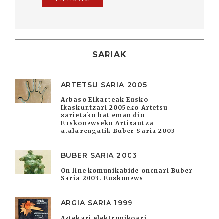
SARIAK
ARTETSU SARIA 2005
Arbaso Elkarteak Eusko
Ikaskuntzari 2005eko Artetsu
sarietako bat eman dio
Euskonewseko Artisautza
atalarengatik Buber Saria 2003
BUBER SARIA 2003
On line komunikabide onenari Buber
Saria 2003. Euskonews
ARGIA SARIA 1999
Astekari elektronikoari