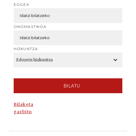
EGILEA
ONOMASTIKOA
HIZKUNTZA
BILATU
Bilaketa
garbitu