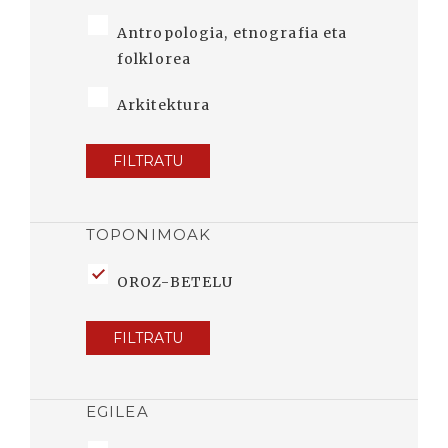
Antropologia, etnografia eta
folklorea
Arkitektura
FILTRATU
TOPONIMOAK
OROZ-BETELU
FILTRATU
EGILEA