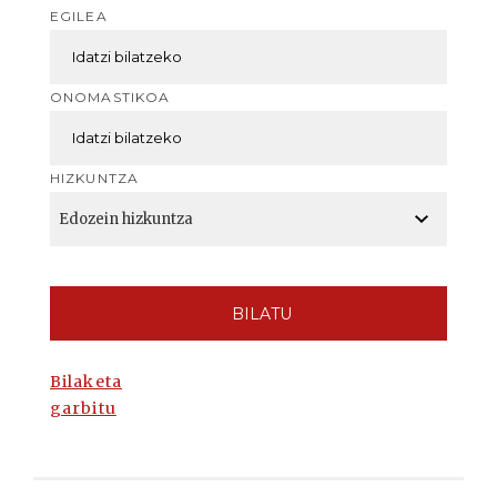
EGILEA
ONOMASTIKOA
HIZKUNTZA
BILATU
Bilaketa
garbitu