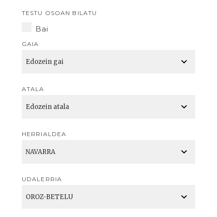
TESTU OSOAN BILATU
Bai
GAIA
ATALA
HERRIALDEA
UDALERRIA