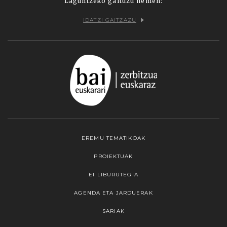
Laguntzeko gaituzu hemen:
IDATZI GAITZAZU
EREMU TEMATIKOAK
PROIEKTUAK
EI LIBURUTEGIA
AGENDA ETA JARDUERAK
SARIAK