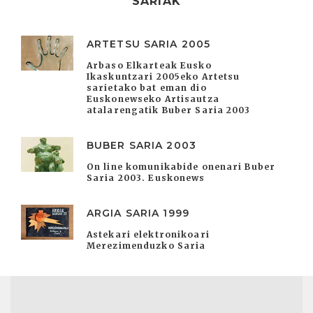
SARIAK
ARTETSU SARIA 2005
Arbaso Elkarteak Eusko
Ikaskuntzari 2005eko Artetsu
sarietako bat eman dio
Euskonewseko Artisautza
atalarengatik Buber Saria 2003
BUBER SARIA 2003
On line komunikabide onenari Buber
Saria 2003. Euskonews
ARGIA SARIA 1999
Astekari elektronikoari
Merezimenduzko Saria