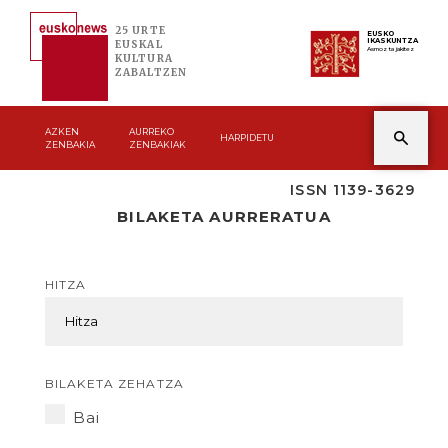
25 URTE
EUSKO
IKASKUNTZA
EUSKAL
Asmoz ta jakitez
KULTURA
ZABALTZEN
AZKEN
AURREKO
HARPIDETU
ZENBAKIA
ZENBAKIAK
ISSN 1139-3629
BILAKETA AURRERATUA
HITZA
BILAKETA ZEHATZA
Bai