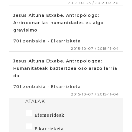
2012-03-23 / 2012-03-30
Jesus Altuna Etxabe. Antropólogo:
Arrinconar las humanidades es algo
gravísimo
701 zenbakia - Elkarrizketa
2015-10-07 / 2015-11-04
Jesus Altuna Etxabe. Antropologoa:
Humanitateak baztertzea oso arazo larria
da
701 zenbakia - Elkarrizketa
2015-10-07 / 2015-11-04
ATALAK
Efemerideak
Elkarrizketa