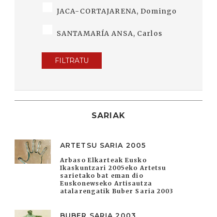
JACA-CORTAJARENA, Domingo
SANTAMARÍA ANSA, Carlos
FILTRATU
SARIAK
ARTETSU SARIA 2005
Arbaso Elkarteak Eusko
Ikaskuntzari 2005eko Artetsu
sarietako bat eman dio
Euskonewseko Artisautza
atalarengatik Buber Saria 2003
BUBER SARIA 2003