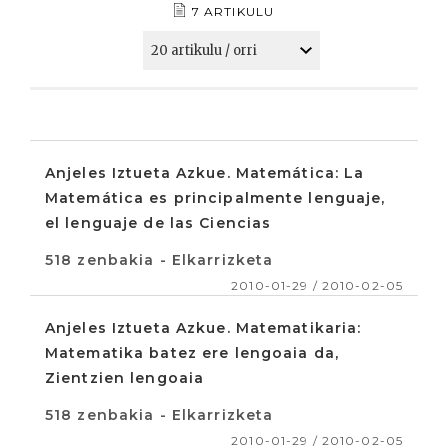
7 ARTIKULU
Anjeles Iztueta Azkue. Matemática: La
Matemática es principalmente lenguaje,
el lenguaje de las Ciencias
518 zenbakia - Elkarrizketa
2010-01-29 / 2010-02-05
Anjeles Iztueta Azkue. Matematikaria:
Matematika batez ere lengoaia da,
Zientzien lengoaia
518 zenbakia - Elkarrizketa
2010-01-29 / 2010-02-05