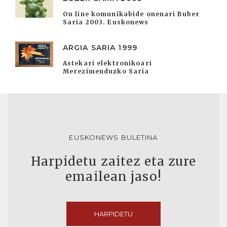
On line komunikabide onenari Buber
Saria 2003. Euskonews
ARGIA SARIA 1999
Astekari elektronikoari
Merezimenduzko Saria
EUSKONEWS BULETINA
Harpidetu zaitez eta zure
emailean jaso!
HARPIDETU