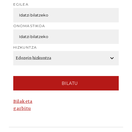
EGILEA
ONOMASTIKOA
HIZKUNTZA
BILATU
Bilaketa
garbitu