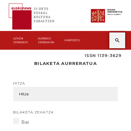
25 URTE
EUSKO
IKASKUNTZA
EUSKAL
Asmoz ta jakitez
KULTURA
ZABALTZEN
AZKEN
AURREKO
HARPIDETU
ZENBAKIA
ZENBAKIAK
ISSN 1139-3629
BILAKETA AURRERATUA
HITZA
BILAKETA ZEHATZA
Bai