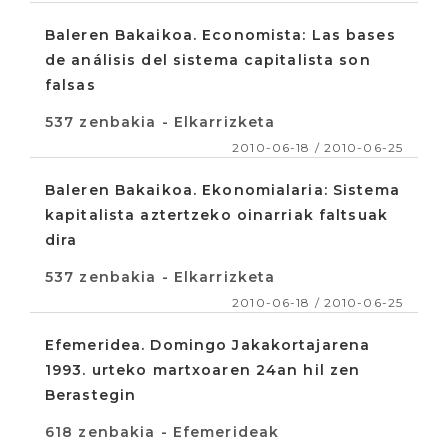
Baleren Bakaikoa. Economista: Las bases
de análisis del sistema capitalista son
falsas
537 zenbakia - Elkarrizketa
2010-06-18 / 2010-06-25
Baleren Bakaikoa. Ekonomialaria: Sistema
kapitalista aztertzeko oinarriak faltsuak
dira
537 zenbakia - Elkarrizketa
2010-06-18 / 2010-06-25
Efemeridea. Domingo Jakakortajarena
1993. urteko martxoaren 24an hil zen
Berastegin
618 zenbakia - Efemerideak