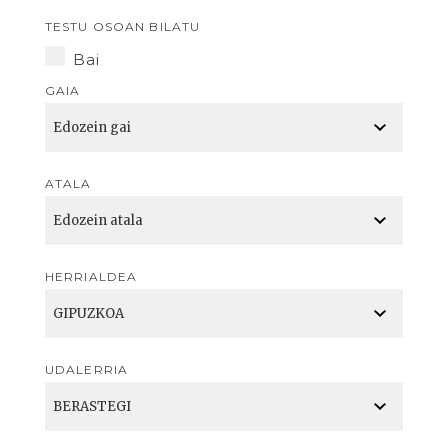
TESTU OSOAN BILATU
Bai
GAIA
ATALA
HERRIALDEA
UDALERRIA