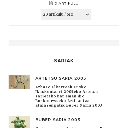
0 ARTIKULU
SARIAK
ARTETSU SARIA 2005
Arbaso Elkarteak Eusko
Ikaskuntzari 2005eko Artetsu
sarietako bat eman dio
Euskonewseko Artisautza
atalarengatik Buber Saria 2003
BUBER SARIA 2003