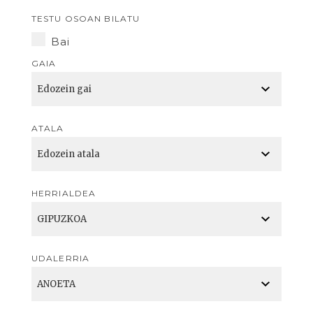
TESTU OSOAN BILATU
Bai
GAIA
ATALA
HERRIALDEA
UDALERRIA