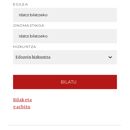
EGILEA
ONOMASTIKOA
HIZKUNTZA
BILATU
Bilaketa
garbitu