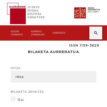
25 URTE
EUSKO
IKASKUNTZA
EUSKAL
Asmoz ta jakitez
KULTURA
ZABALTZEN
AZKEN
AURREKO
HARPIDETU
ZENBAKIA
ZENBAKIAK
ISSN 1139-3629
BILAKETA AURRERATUA
HITZA
BILAKETA ZEHATZA
Bai