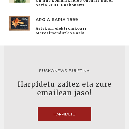
On line komunikabide onenari Buber
Saria 2003. Euskonews
ARGIA SARIA 1999
Astekari elektronikoari
Merezimenduzko Saria
EUSKONEWS BULETINA
Harpidetu zaitez eta zure
emailean jaso!
HARPIDETU