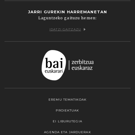
JARRI GUREKIN HARREMANETAN
Laguntzeko gaituzu hemen:
IDATZI GAITZAZU
EREMU TEMATIKOAK
PROIEKTUAK
EI LIBURUTEGIA
AGENDA ETA JARDUERAK