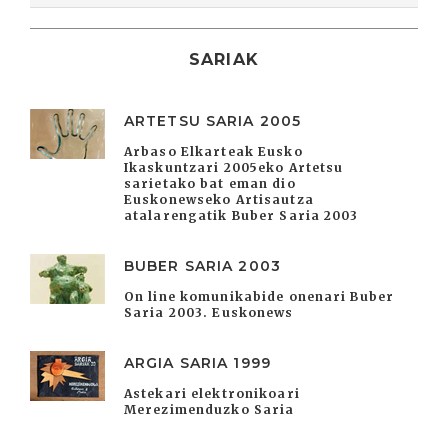
SARIAK
ARTETSU SARIA 2005
Arbaso Elkarteak Eusko
Ikaskuntzari 2005eko Artetsu
sarietako bat eman dio
Euskonewseko Artisautza
atalarengatik Buber Saria 2003
BUBER SARIA 2003
On line komunikabide onenari Buber
Saria 2003. Euskonews
ARGIA SARIA 1999
Astekari elektronikoari
Merezimenduzko Saria