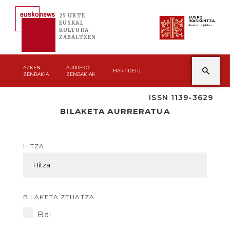
25 URTE
EUSKO
IKASKUNTZA
EUSKAL
Asmoz ta jakitez
KULTURA
ZABALTZEN
AZKEN
AURREKO
HARPIDETU
ZENBAKIA
ZENBAKIAK
ISSN 1139-3629
BILAKETA AURRERATUA
HITZA
BILAKETA ZEHATZA
Bai