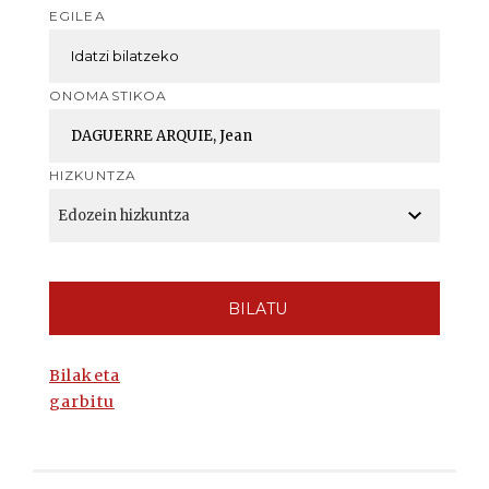
EGILEA
ONOMASTIKOA
HIZKUNTZA
BILATU
Bilaketa
garbitu