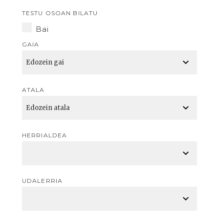
TESTU OSOAN BILATU
Bai
GAIA
ATALA
HERRIALDEA
UDALERRIA