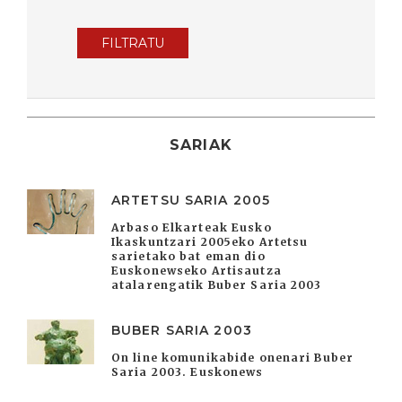
FILTRATU
SARIAK
ARTETSU SARIA 2005
Arbaso Elkarteak Eusko
Ikaskuntzari 2005eko Artetsu
sarietako bat eman dio
Euskonewseko Artisautza
atalarengatik Buber Saria 2003
BUBER SARIA 2003
On line komunikabide onenari Buber
Saria 2003. Euskonews