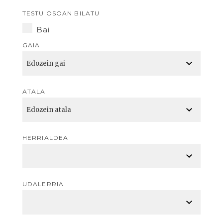
TESTU OSOAN BILATU
Bai
GAIA
ATALA
HERRIALDEA
UDALERRIA