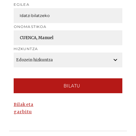
EGILEA
ONOMASTIKOA
HIZKUNTZA
BILATU
Bilaketa
garbitu