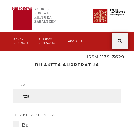
25 URTE
EUSKO
IKASKUNTZA
EUSKAL
Asmoz ta jakitez
KULTURA
ZABALTZEN
AZKEN
AURREKO
HARPIDETU
ZENBAKIA
ZENBAKIAK
ISSN 1139-3629
BILAKETA AURRERATUA
HITZA
BILAKETA ZEHATZA
Bai