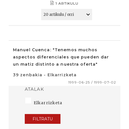
1 ARTIKULU
Manuel Cuenca: "Tenemos muchos
aspectos diferenciales que pueden dar
un matiz distinto a nuestra oferta"
39 zenbakia - Elkarrizketa
1999-06-25 / 1999-07-02
ATALAK
Elkarrizketa
FILTRATU