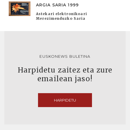
ARGIA SARIA 1999
Astekari elektronikoari
Merezimenduzko Saria
EUSKONEWS BULETINA
Harpidetu zaitez eta zure
emailean jaso!
HARPIDETU