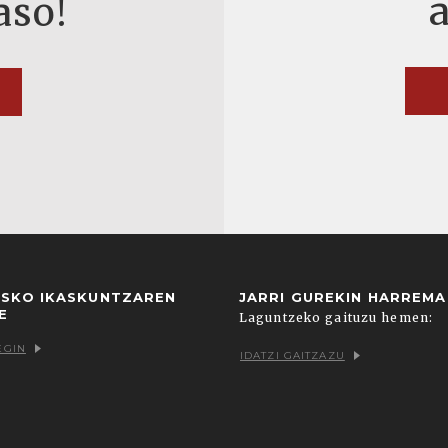
aso!
USKO IKASKUNTZAREN
JARRI GUREKIN HARREM
E
Laguntzeko gaituzu hemen:
EGIN
IDATZI GAITZAZU