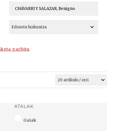
A
A
aketa garbitu
ATALAK
Gaiak