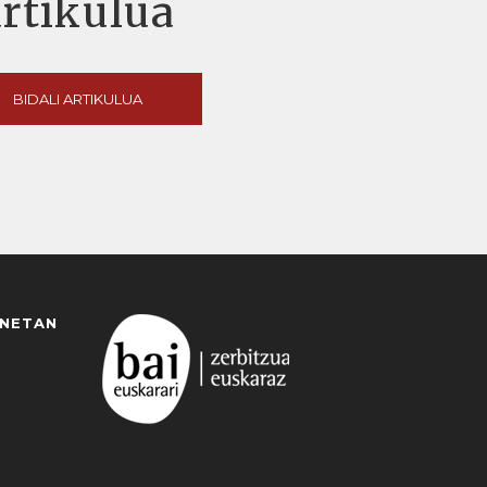
artikulua
BIDALI ARTIKULUA
ANETAN