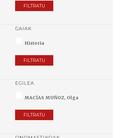
FILTRATU
GAIAK
Historia
FILTRATU
EGILEA
MACÍAS MUÑOZ, Olga
FILTRATU
ONOMASTIKOAK