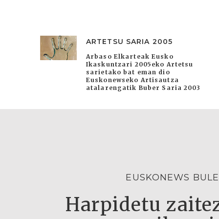
ARTETSU SARIA 2005
Arbaso Elkarteak Eusko
Ikaskuntzari 2005eko Artetsu
sarietako bat eman dio
Euskonewseko Artisautza
atalarengatik Buber Saria 2003
EUSKONEWS BULE
Harpidetu zaitez