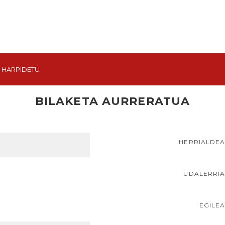
HARPIDETU
BILAKETA AURRERATUA
HERRIALDE
UDALERRI
EGILE