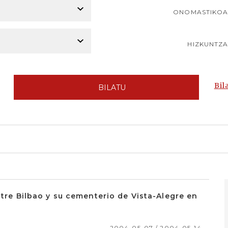
ONOMASTIKO
HIZKUNTZ
Bil
BILATU
ntre Bilbao y su cementerio de Vista-Alegre en
2004-05-07 / 2004-05-14