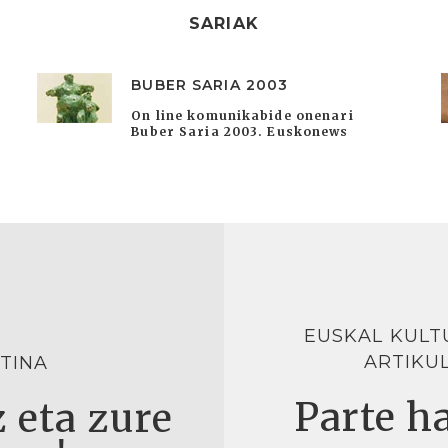
SARIAK
BUBER SARIA 2003
On line komunikabide onenari
Buber Saria 2003. Euskonews
EUSKAL KULT
ARTIKU
TINA
Parte ha
 eta zure