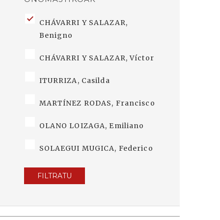
CHÁVARRI Y SALAZAR,
Benigno
CHÁVARRI Y SALAZAR, Víctor
ITURRIZA, Casilda
MARTÍNEZ RODAS, Francisco
OLANO LOIZAGA, Emiliano
SOLAEGUI MUGICA, Federico
FILTRATU