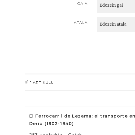
GAIA
ATALA
1 ARTIKULU
El Ferrocarril de Lezama: el transporte e
Derio (1902-1940)
253 zenbakia - Gaiak