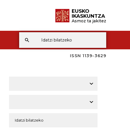
EUSKO
IKASKUNTZA
Asmoz ta jakitez
ISSN 1139-3629
A
A
A