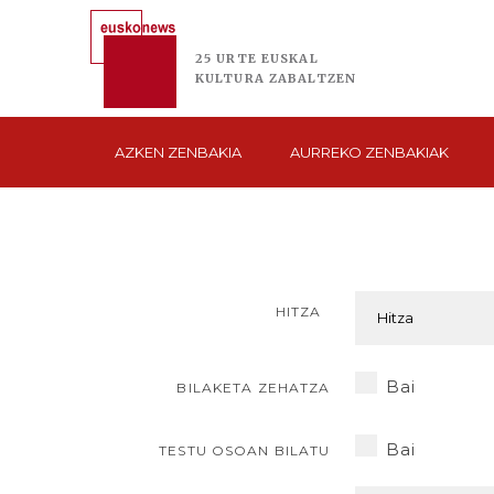
25 URTE
EUSKAL
KULTURA
ZABALTZEN
AZKEN
ZENBAKIA
AURREKO
ZENBAKIAK
HITZA
Bai
BILAKETA ZEHATZA
Bai
TESTU OSOAN BILATU