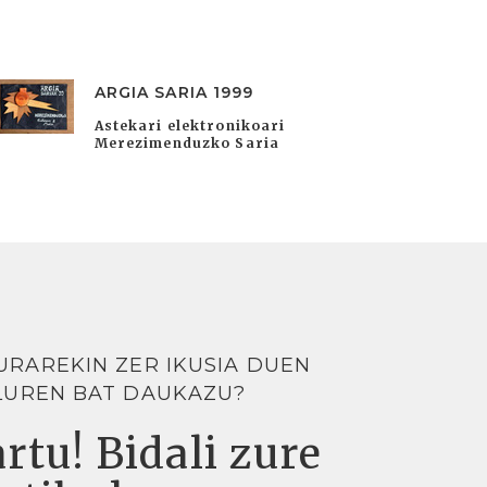
ARGIA SARIA 1999
Astekari elektronikoari
Merezimenduzko Saria
URAREKIN ZER IKUSIA DUEN
LUREN BAT DAUKAZU?
rtu! Bidali zure