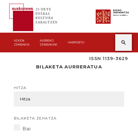
25 URTE
EUSKO
IKASKUNTZA
EUSKAL
Asmoz ta jakitez
KULTURA
ZABALTZEN
AZKEN
AURREKO
HARPIDETU
ZENBAKIA
ZENBAKIAK
ISSN 1139-3629
BILAKETA AURRERATUA
HITZA
BILAKETA ZEHATZA
Bai