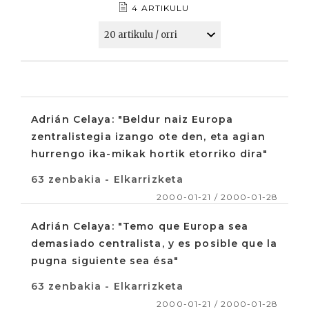
4 ARTIKULU
Adrián Celaya: "Beldur naiz Europa
zentralistegia izango ote den, eta agian
hurrengo ika-mikak hortik etorriko dira"
63 zenbakia - Elkarrizketa
2000-01-21 / 2000-01-28
Adrián Celaya: "Temo que Europa sea
demasiado centralista, y es posible que la
pugna siguiente sea ésa"
63 zenbakia - Elkarrizketa
2000-01-21 / 2000-01-28