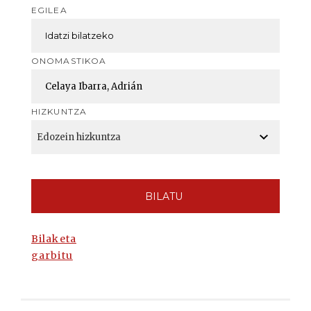
EGILEA
ONOMASTIKOA
HIZKUNTZA
BILATU
Bilaketa
garbitu