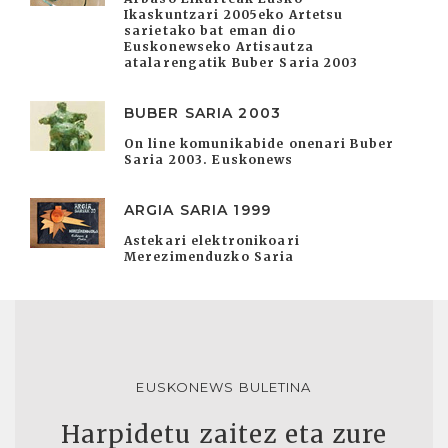
Ikaskuntzari 2005eko Artetsu
sarietako bat eman dio
Euskonewseko Artisautza
atalarengatik Buber Saria 2003
BUBER SARIA 2003
On line komunikabide onenari Buber
Saria 2003. Euskonews
ARGIA SARIA 1999
Astekari elektronikoari
Merezimenduzko Saria
EUSKONEWS BULETINA
Harpidetu zaitez eta zure