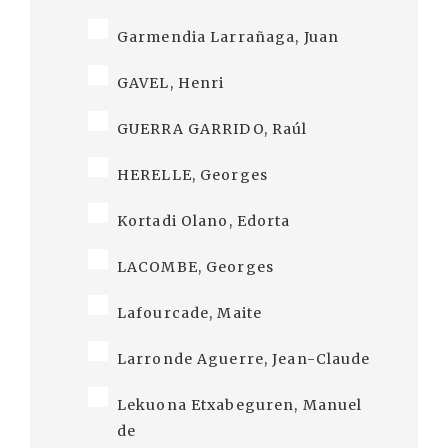
Garmendia Larrañaga, Juan
GAVEL, Henri
GUERRA GARRIDO, Raúl
HERELLE, Georges
Kortadi Olano, Edorta
LACOMBE, Georges
Lafourcade, Maite
Larronde Aguerre, Jean-Claude
Lekuona Etxabeguren, Manuel
de