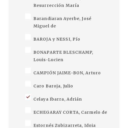
Resurrección María
Barandiaran Ayerbe, José
Miguel de
BAROJA y NESSI, Pío
BONAPARTE BLESCHAMP,
Louis-Lucien
CAMPIÓN JAIME-BON, Arturo
Caro Baroja, Julio
Celaya Ibarra, Adrián
ECHEGARAY CORTA, Carmelo de
Estornés Zubizarreta, Idoia