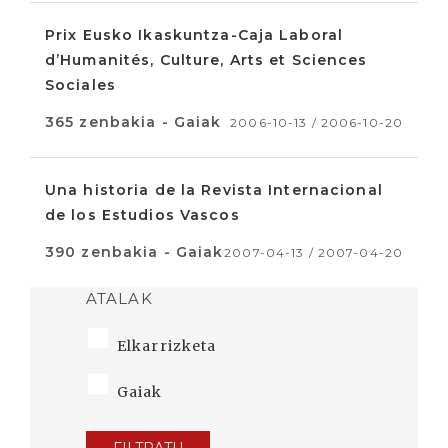
Prix Eusko Ikaskuntza-Caja Laboral
d’Humanités, Culture, Arts et Sciences
Sociales
365 zenbakia - Gaiak
2006-10-13 / 2006-10-20
Una historia de la Revista Internacional
de los Estudios Vascos
390 zenbakia - Gaiak
2007-04-13 / 2007-04-20
ATALAK
Elkarrizketa
Gaiak