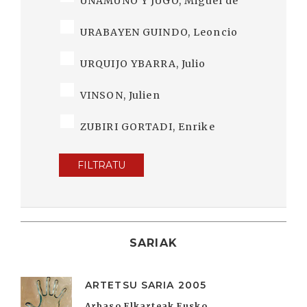
UNAMUNO Y JUGO, Miguel de
URABAYEN GUINDO, Leoncio
URQUIJO YBARRA, Julio
VINSON, Julien
ZUBIRI GORTADI, Enrike
FILTRATU
SARIAK
ARTETSU SARIA 2005
Arbaso Elkarteak Eusko