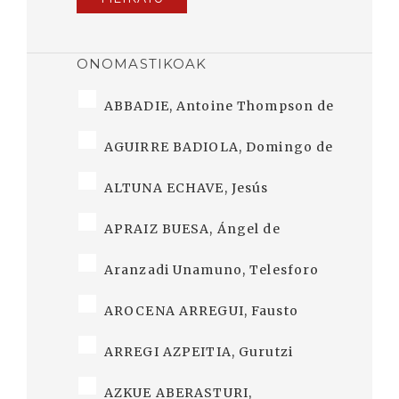
ONOMASTIKOAK
ABBADIE, Antoine Thompson de
AGUIRRE BADIOLA, Domingo de
ALTUNA ECHAVE, Jesús
APRAIZ BUESA, Ángel de
Aranzadi Unamuno, Telesforo
AROCENA ARREGUI, Fausto
ARREGI AZPEITIA, Gurutzi
AZKUE ABERASTURI,