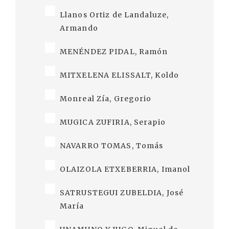
Llanos Ortiz de Landaluze,
Armando
MENÉNDEZ PIDAL, Ramón
MITXELENA ELISSALT, Koldo
Monreal Zía, Gregorio
MUGICA ZUFIRIA, Serapio
NAVARRO TOMAS, Tomás
OLAIZOLA ETXEBERRIA, Imanol
SATRUSTEGUI ZUBELDIA, José
María