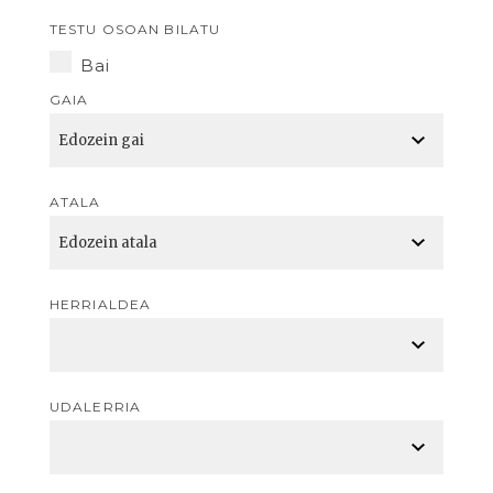
TESTU OSOAN BILATU
Bai
GAIA
ATALA
HERRIALDEA
UDALERRIA