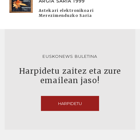
ARGIA SARIA 1999
Astekari elektronikoari
Merezimenduzko Saria
EUSKONEWS BULETINA
Harpidetu zaitez eta zure
emailean jaso!
HARPIDETU