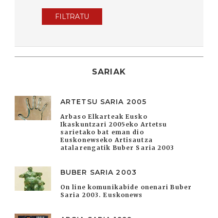
FILTRATU
SARIAK
ARTETSU SARIA 2005
Arbaso Elkarteak Eusko
Ikaskuntzari 2005eko Artetsu
sarietako bat eman dio
Euskonewseko Artisautza
atalarengatik Buber Saria 2003
BUBER SARIA 2003
On line komunikabide onenari Buber
Saria 2003. Euskonews