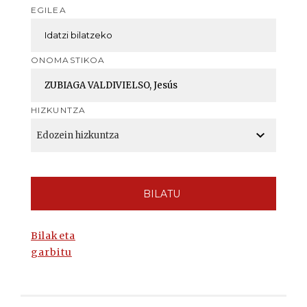
EGILEA
ONOMASTIKOA
HIZKUNTZA
BILATU
Bilaketa
garbitu