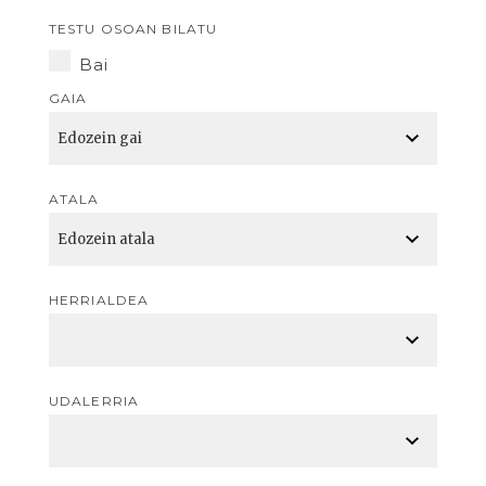
TESTU OSOAN BILATU
Bai
GAIA
ATALA
HERRIALDEA
UDALERRIA