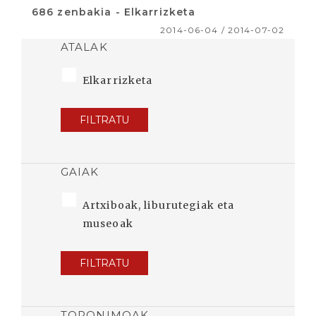
686 zenbakia - Elkarrizketa
2014-06-04 / 2014-07-02
ATALAK
Elkarrizketa
FILTRATU
GAIAK
Artxiboak, liburutegiak eta
museoak
FILTRATU
TOPONIMOAK