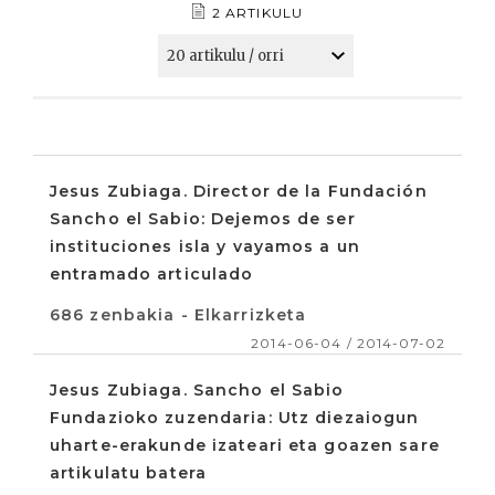
2 ARTIKULU
Jesus Zubiaga. Director de la Fundación
Sancho el Sabio: Dejemos de ser
instituciones isla y vayamos a un
entramado articulado
686 zenbakia - Elkarrizketa
2014-06-04 / 2014-07-02
Jesus Zubiaga. Sancho el Sabio
Fundazioko zuzendaria: Utz diezaiogun
uharte-erakunde izateari eta goazen sare
artikulatu batera