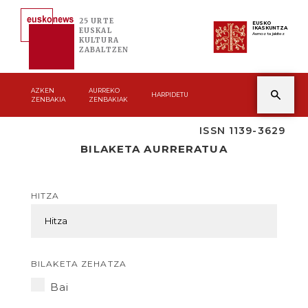
25 URTE
EUSKO
IKASKUNTZA
EUSKAL
Asmoz ta jakitez
KULTURA
ZABALTZEN
AZKEN
AURREKO
HARPIDETU
ZENBAKIA
ZENBAKIAK
ISSN 1139-3629
BILAKETA AURRERATUA
HITZA
BILAKETA ZEHATZA
Bai