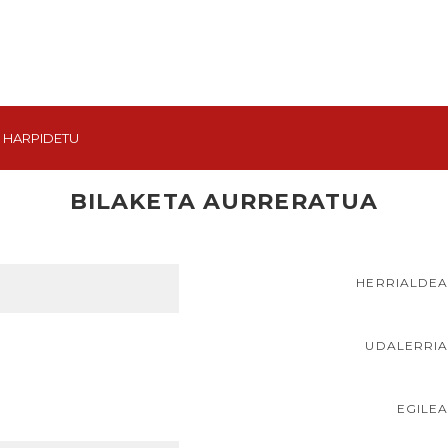
HARPIDETU
BILAKETA AURRERATUA
HERRIALDE
UDALERRI
EGILE