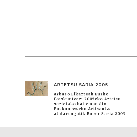
ARTETSU SARIA 2005
Arbaso Elkarteak Eusko
Ikaskuntzari 2005eko Artetsu
sarietako bat eman dio
Euskonewseko Artisautza
atalarengatik Buber Saria 2003