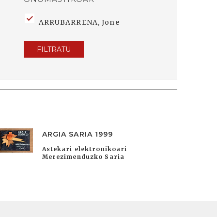
ARRUBARRENA, Jone
FILTRATU
ARGIA SARIA 1999
Astekari elektronikoari
Merezimenduzko Saria