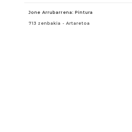
Jone Arrubarrena: Pintura
713 zenbakia - Artaretoa