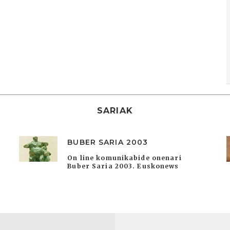
SARIAK
BUBER SARIA 2003
On line komunikabide onenari
Buber Saria 2003. Euskonews