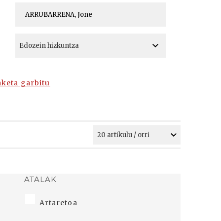
A
A
aketa garbitu
ATALAK
Artaretoa