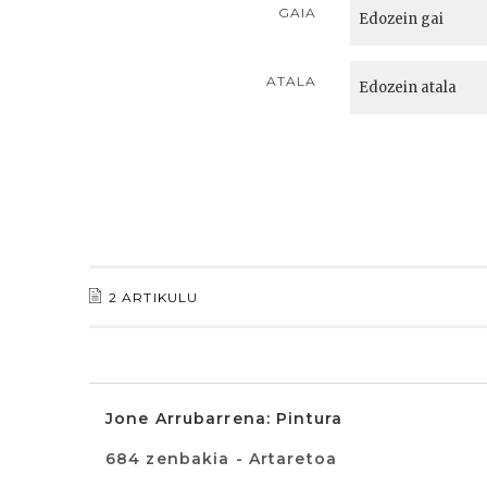
GAIA
ATALA
2 ARTIKULU
Jone Arrubarrena: Pintura
684 zenbakia - Artaretoa