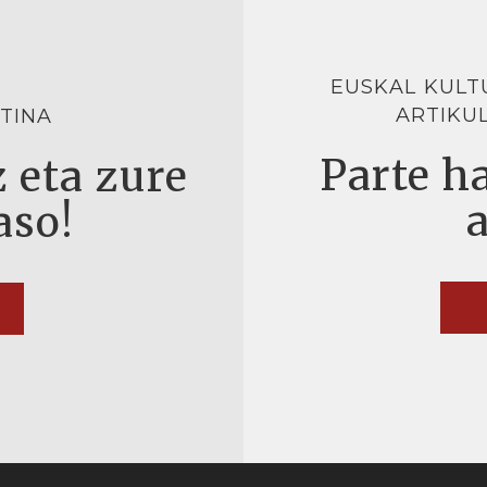
EUSKAL KULT
ARTIKU
TINA
Parte ha
 eta zure
aso!