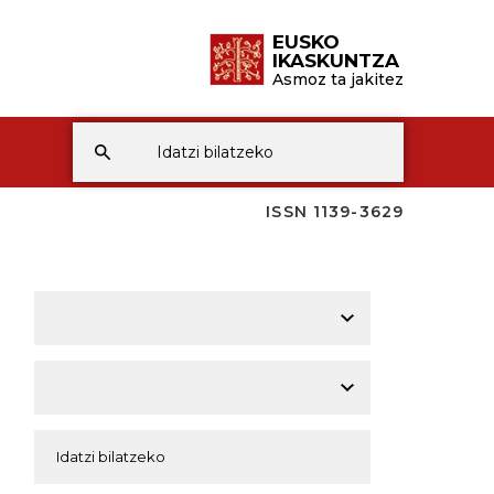
EUSKO
IKASKUNTZA
Asmoz ta jakitez
ISSN 1139-3629
A
A
A