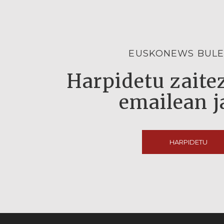
EUSKONEWS BULE
Harpidetu zaitez
emailean j
HARPIDETU