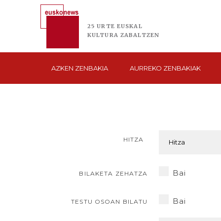
25 URTE
EUSKAL
KULTURA
ZABALTZEN
AZKEN
ZENBAKIA
AURREKO
ZENBAKIAK
HITZA
Bai
BILAKETA ZEHATZA
Bai
TESTU OSOAN BILATU