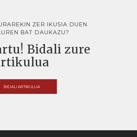
URAREKIN ZER IKUSIA DUEN
LUREN BAT DAUKAZU?
rtu! Bidali zure
artikulua
BIDALI ARTIKULUA