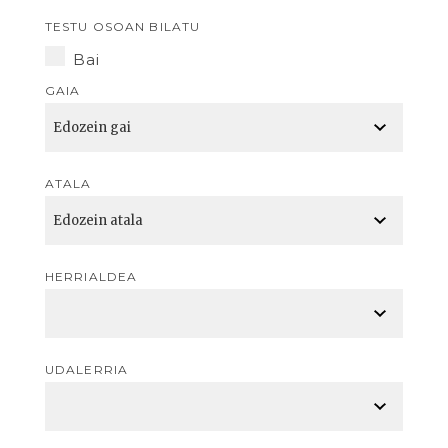
TESTU OSOAN BILATU
Bai
GAIA
ATALA
HERRIALDEA
UDALERRIA