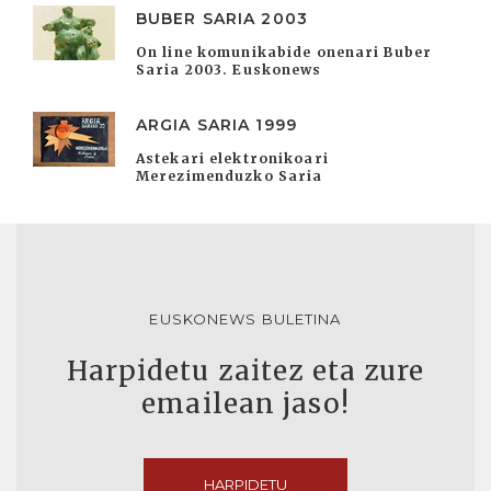
BUBER SARIA 2003
On line komunikabide onenari Buber
Saria 2003. Euskonews
ARGIA SARIA 1999
Astekari elektronikoari
Merezimenduzko Saria
EUSKONEWS BULETINA
Harpidetu zaitez eta zure
emailean jaso!
HARPIDETU