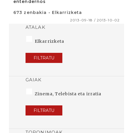
entendernos
673 zenbakia - Elkarrizketa
2013-09-18 / 2013-10-02
ATALAK
Elkarrizketa
FILTRATU
GAIAK
Zinema, Telebista eta irratia
FILTRATU
TOPONIMOAK