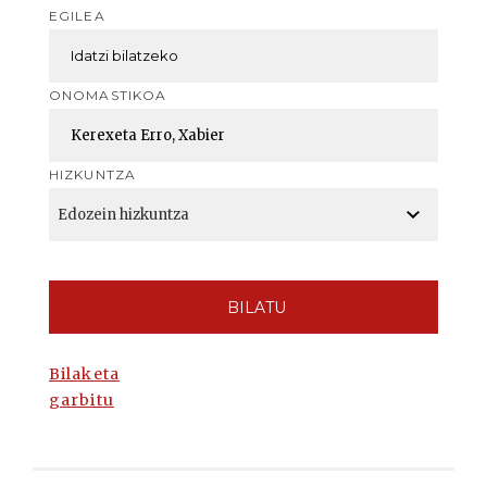
EGILEA
ONOMASTIKOA
HIZKUNTZA
BILATU
Bilaketa
garbitu