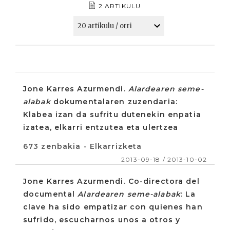
2 ARTIKULU
Jone Karres Azurmendi.
Alardearen seme-
alabak
dokumentalaren zuzendaria:
Klabea izan da sufritu dutenekin enpatia
izatea, elkarri entzutea eta ulertzea
673 zenbakia - Elkarrizketa
2013-09-18 / 2013-10-02
Jone Karres Azurmendi. Co-directora del
documental
Alardearen seme-alabak
: La
clave ha sido empatizar con quienes han
sufrido, escucharnos unos a otros y