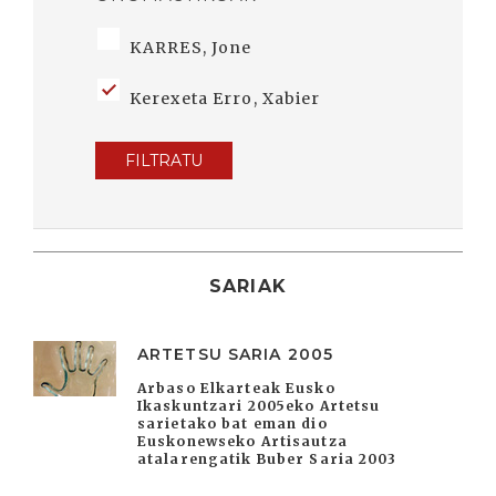
KARRES, Jone
Kerexeta Erro, Xabier
FILTRATU
SARIAK
ARTETSU SARIA 2005
Arbaso Elkarteak Eusko
Ikaskuntzari 2005eko Artetsu
sarietako bat eman dio
Euskonewseko Artisautza
atalarengatik Buber Saria 2003