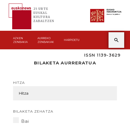
25 URTE
EUSKO
IKASKUNTZA
EUSKAL
Asmoz ta jakitez
KULTURA
ZABALTZEN
AZKEN
AURREKO
HARPIDETU
ZENBAKIA
ZENBAKIAK
ISSN 1139-3629
BILAKETA AURRERATUA
HITZA
BILAKETA ZEHATZA
Bai