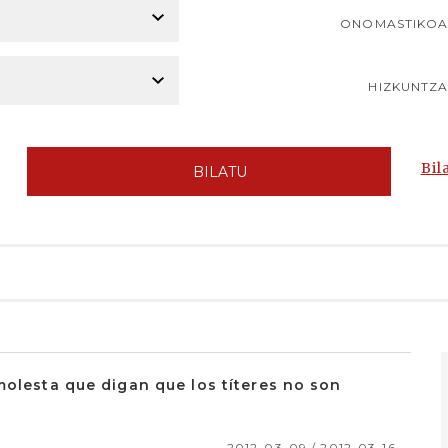
ONOMASTIKO
HIZKUNTZ
Bil
BILATU
molesta que digan que los títeres no son
2012-03-09 / 2012-03-16