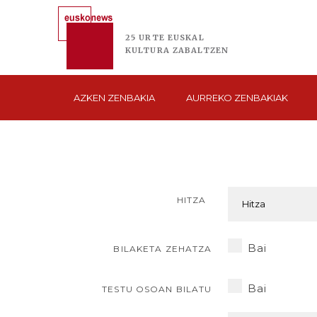
25 URTE
EUSKAL
KULTURA
ZABALTZEN
AZKEN
ZENBAKIA
AURREKO
ZENBAKIAK
HITZA
Bai
BILAKETA ZEHATZA
Bai
TESTU OSOAN BILATU