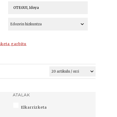
A
A
aketa garbitu
ATALAK
Elkarrizketa