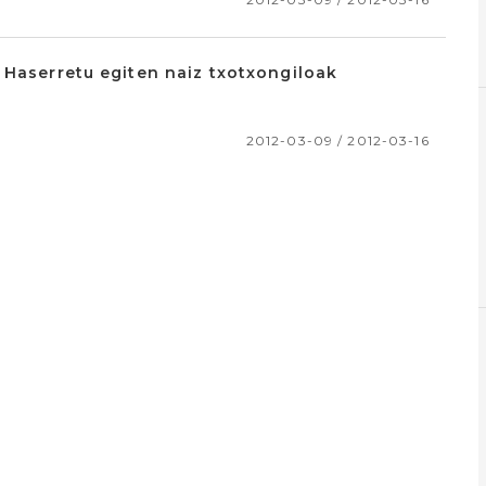
 Haserretu egiten naiz txotxongiloak
2012-03-09 / 2012-03-16