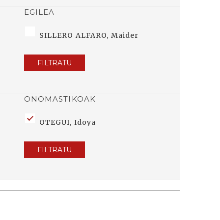
EGILEA
SILLERO ALFARO, Maider
FILTRATU
ONOMASTIKOAK
OTEGUI, Idoya
FILTRATU