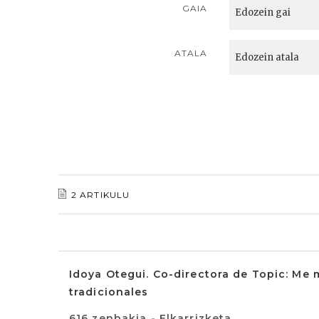
GAIA
ATALA
2 ARTIKULU
Idoya Otegui. Co-directora de Topic: Me 
tradicionales
616 zenbakia - Elkarrizketa