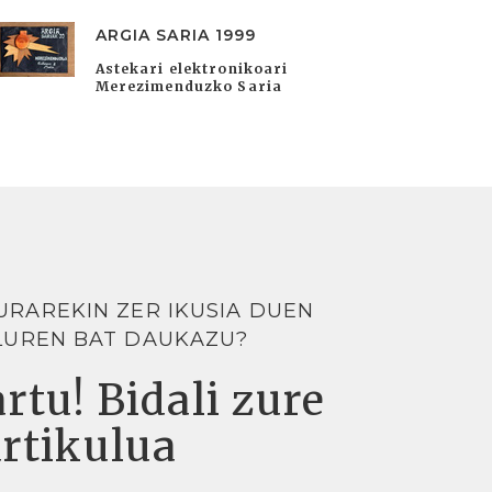
ARGIA SARIA 1999
Astekari elektronikoari
Merezimenduzko Saria
URAREKIN ZER IKUSIA DUEN
LUREN BAT DAUKAZU?
rtu! Bidali zure
artikulua