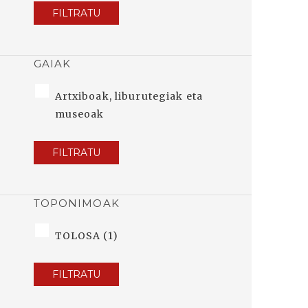
FILTRATU
GAIAK
Artxiboak, liburutegiak eta
museoak
FILTRATU
TOPONIMOAK
TOLOSA (1)
FILTRATU