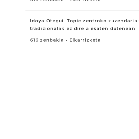
Idoya Otegui. Topic zentroko zuzendaria:
tradizionalak ez direla esaten dutenean
616 zenbakia - Elkarrizketa