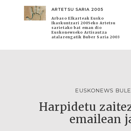
ARTETSU SARIA 2005
Arbaso Elkarteak Eusko
Ikaskuntzari 2005eko Artetsu
sarietako bat eman dio
Euskonewseko Artisautza
atalarengatik Buber Saria 2003
EUSKONEWS BULE
Harpidetu zaitez
emailean j