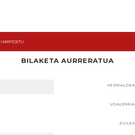
HARPIDETU
BILAKETA AURRERATUA
HERRIALDE
UDALERRI
EGILE