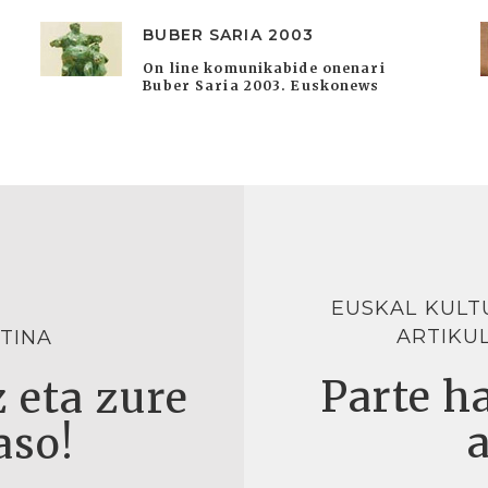
BUBER SARIA 2003
On line komunikabide onenari
Buber Saria 2003. Euskonews
EUSKAL KULT
ARTIKU
TINA
Parte ha
 eta zure
aso!