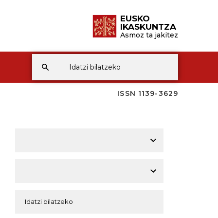
EUSKO
IKASKUNTZA
Asmoz ta jakitez
ISSN 1139-3629
A
A
A