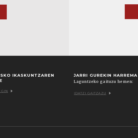
USKO IKASKUNTZAREN
JARRI GUREKIN HARREM
E
Laguntzeko gaituzu hemen:
EGIN
IDATZI GAITZAZU