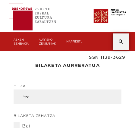
25 URTE
EUSKO
IKASKUNTZA
EUSKAL
Asmoz ta jakitez
KULTURA
ZABALTZEN
AZKEN
AURREKO
HARPIDETU
ZENBAKIA
ZENBAKIAK
ISSN 1139-3629
BILAKETA AURRERATUA
HITZA
BILAKETA ZEHATZA
Bai