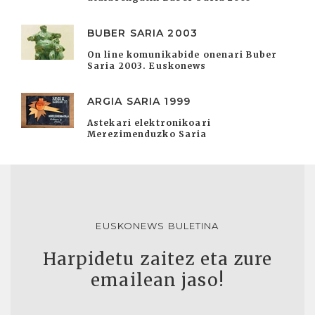
BUBER SARIA 2003
On line komunikabide onenari Buber
Saria 2003. Euskonews
ARGIA SARIA 1999
Astekari elektronikoari
Merezimenduzko Saria
EUSKONEWS BULETINA
Harpidetu zaitez eta zure
emailean jaso!