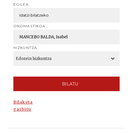
EGILEA
ONOMASTIKOA
HIZKUNTZA
BILATU
Bilaketa
garbitu