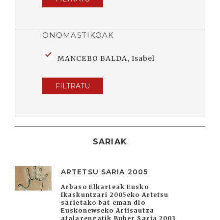
ONOMASTIKOAK
MANCEBO BALDA, Isabel
FILTRATU
SARIAK
ARTETSU SARIA 2005
Arbaso Elkarteak Eusko
Ikaskuntzari 2005eko Artetsu
sarietako bat eman dio
Euskonewseko Artisautza
atalarengatik Buber Saria 2003