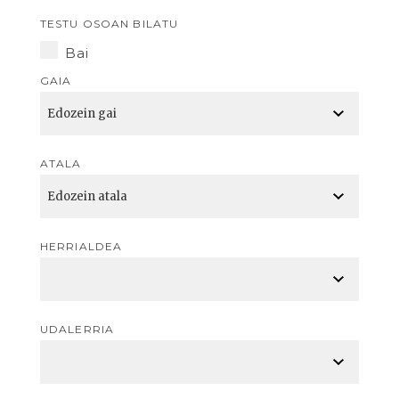
TESTU OSOAN BILATU
Bai
GAIA
ATALA
HERRIALDEA
UDALERRIA