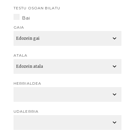
TESTU OSOAN BILATU
Bai
GAIA
ATALA
HERRIALDEA
UDALERRIA