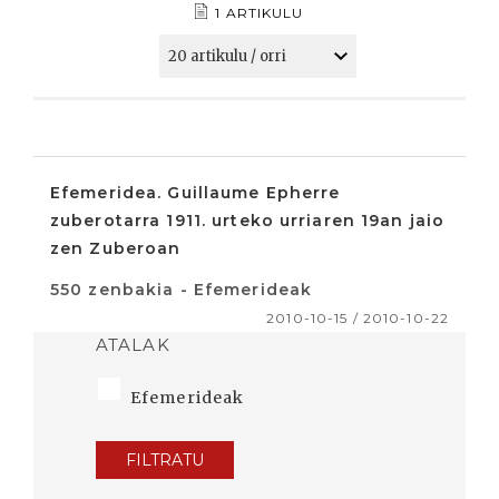
1 ARTIKULU
Efemeridea. Guillaume Epherre
zuberotarra 1911. urteko urriaren 19an jaio
zen Zuberoan
550 zenbakia - Efemerideak
2010-10-15 / 2010-10-22
ATALAK
Efemerideak
FILTRATU