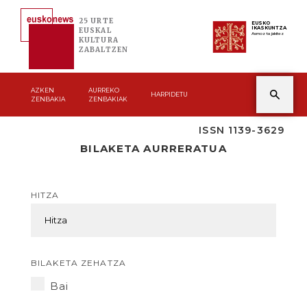
25 URTE
EUSKO
IKASKUNTZA
EUSKAL
Asmoz ta jakitez
KULTURA
ZABALTZEN
AZKEN
AURREKO
HARPIDETU
ZENBAKIA
ZENBAKIAK
ISSN 1139-3629
BILAKETA AURRERATUA
HITZA
BILAKETA ZEHATZA
Bai