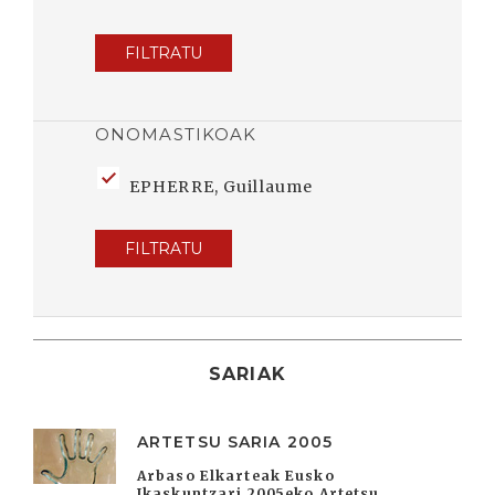
FILTRATU
ONOMASTIKOAK
EPHERRE, Guillaume
FILTRATU
SARIAK
ARTETSU SARIA 2005
Arbaso Elkarteak Eusko
Ikaskuntzari 2005eko Artetsu