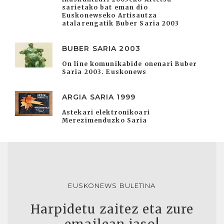
sarietako bat eman dio
Euskonewseko Artisautza
atalarengatik Buber Saria 2003
BUBER SARIA 2003
On line komunikabide onenari Buber
Saria 2003. Euskonews
ARGIA SARIA 1999
Astekari elektronikoari
Merezimenduzko Saria
EUSKONEWS BULETINA
Harpidetu zaitez eta zure