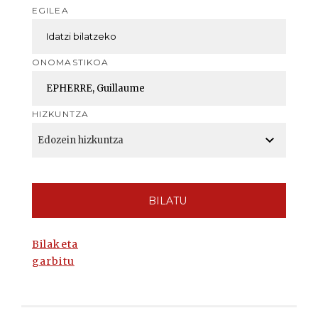
EGILEA
ONOMASTIKOA
HIZKUNTZA
BILATU
Bilaketa
garbitu