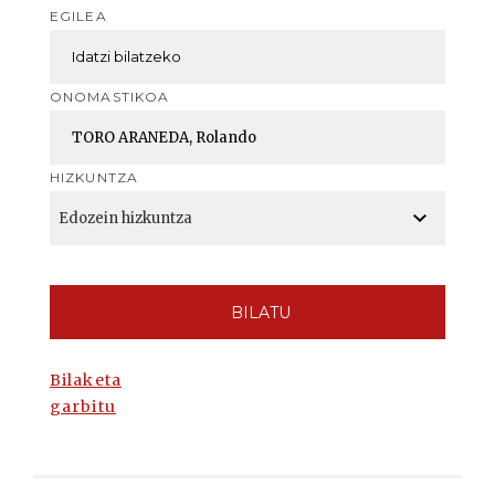
EGILEA
ONOMASTIKOA
HIZKUNTZA
BILATU
Bilaketa
garbitu