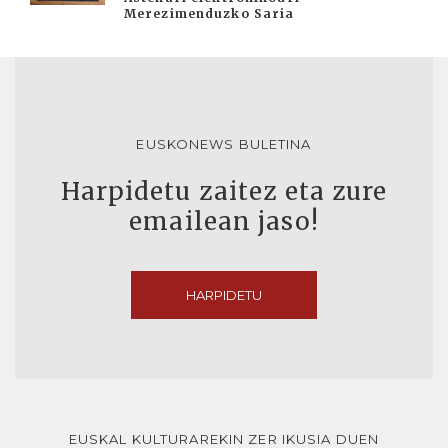
Merezimenduzko Saria
EUSKONEWS BULETINA
Harpidetu zaitez eta zure
emailean jaso!
HARPIDETU
EUSKAL KULTURAREKIN ZER IKUSIA DUEN