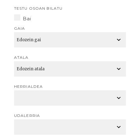
TESTU OSOAN BILATU
Bai
GAIA
ATALA
HERRIALDEA
UDALERRIA