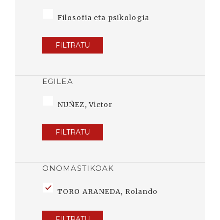
Filosofia eta psikologia
FILTRATU
EGILEA
NUÑEZ, Victor
FILTRATU
ONOMASTIKOAK
TORO ARANEDA, Rolando
FILTRATU