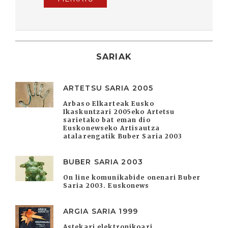
SARIAK
ARTETSU SARIA 2005
Arbaso Elkarteak Eusko
Ikaskuntzari 2005eko Artetsu
sarietako bat eman dio
Euskonewseko Artisautza
atalarengatik Buber Saria 2003
BUBER SARIA 2003
On line komunikabide onenari Buber
Saria 2003. Euskonews
ARGIA SARIA 1999
Astekari elektronikoari