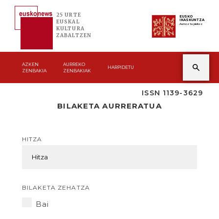
25 URTE
EUSKO
IKASKUNTZA
EUSKAL
Asmoz ta jakitez
KULTURA
ZABALTZEN
AZKEN
AURREKO
HARPIDETU
ZENBAKIA
ZENBAKIAK
ISSN 1139-3629
BILAKETA AURRERATUA
HITZA
BILAKETA ZEHATZA
Bai