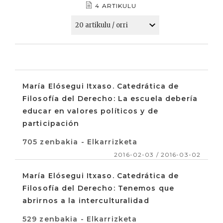
4 ARTIKULU
María Elósegui Itxaso. Catedrática de
Filosofía del Derecho: La escuela debería
educar en valores políticos y de
participación
705 zenbakia - Elkarrizketa
2016-02-03 / 2016-03-02
María Elósegui Itxaso. Catedrática de
Filosofía del Derecho: Tenemos que
abrirnos a la interculturalidad
529 zenbakia - Elkarrizketa