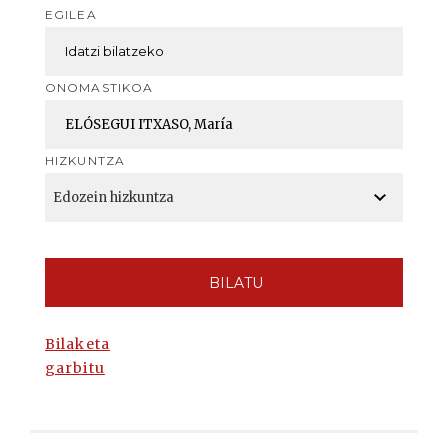
EGILEA
ONOMASTIKOA
HIZKUNTZA
BILATU
Bilaketa
garbitu