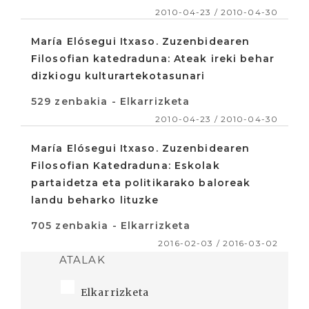
2010-04-23 / 2010-04-30
María Elósegui Itxaso. Zuzenbidearen
Filosofian katedraduna: Ateak ireki behar
dizkiogu kulturartekotasunari
529 zenbakia - Elkarrizketa
2010-04-23 / 2010-04-30
María Elósegui Itxaso. Zuzenbidearen
Filosofian Katedraduna: Eskolak
partaidetza eta politikarako baloreak
landu beharko lituzke
705 zenbakia - Elkarrizketa
2016-02-03 / 2016-03-02
ATALAK
Elkarrizketa