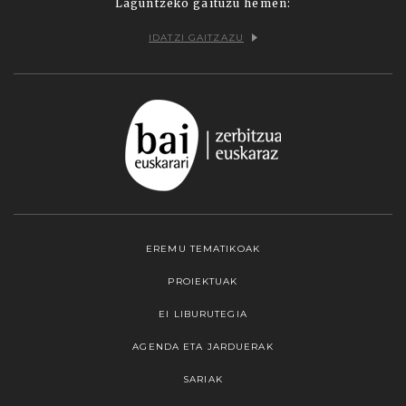
Laguntzeko gaituzu hemen:
IDATZI GAITZAZU
EREMU TEMATIKOAK
PROIEKTUAK
EI LIBURUTEGIA
AGENDA ETA JARDUERAK
SARIAK