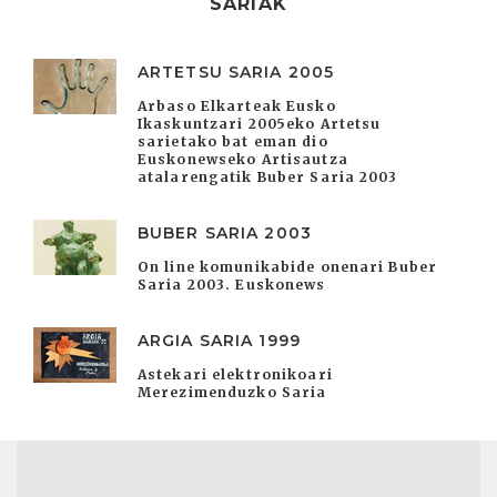
SARIAK
ARTETSU SARIA 2005
Arbaso Elkarteak Eusko
Ikaskuntzari 2005eko Artetsu
sarietako bat eman dio
Euskonewseko Artisautza
atalarengatik Buber Saria 2003
BUBER SARIA 2003
On line komunikabide onenari Buber
Saria 2003. Euskonews
ARGIA SARIA 1999
Astekari elektronikoari
Merezimenduzko Saria