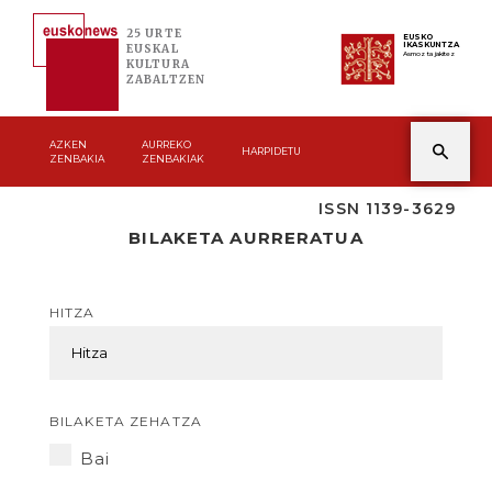
25 URTE
EUSKO
IKASKUNTZA
EUSKAL
Asmoz ta jakitez
KULTURA
ZABALTZEN
AZKEN
AURREKO
HARPIDETU
ZENBAKIA
ZENBAKIAK
ISSN 1139-3629
BILAKETA AURRERATUA
HITZA
BILAKETA ZEHATZA
Bai