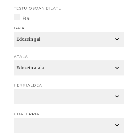
TESTU OSOAN BILATU
Bai
GAIA
ATALA
HERRIALDEA
UDALERRIA