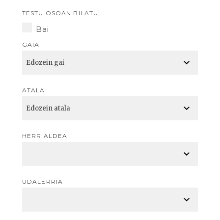
TESTU OSOAN BILATU
Bai
GAIA
ATALA
HERRIALDEA
UDALERRIA