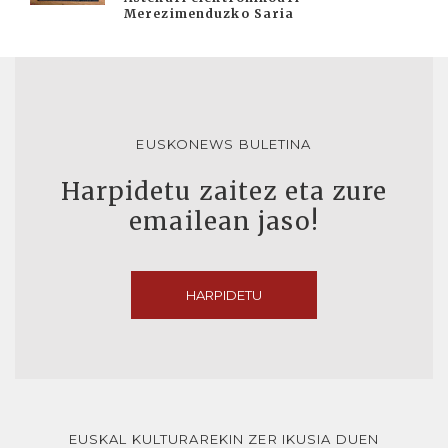
Merezimenduzko Saria
EUSKONEWS BULETINA
Harpidetu zaitez eta zure
emailean jaso!
HARPIDETU
EUSKAL KULTURAREKIN ZER IKUSIA DUEN