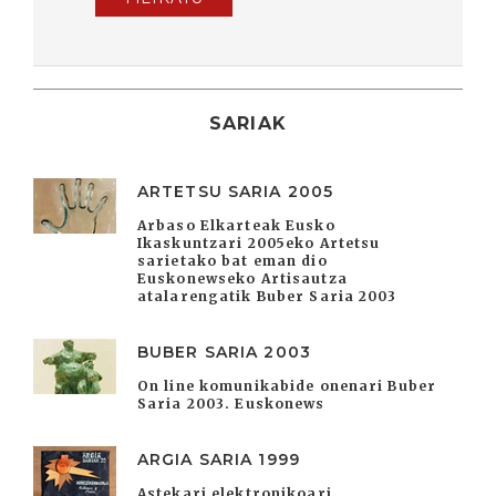
SARIAK
ARTETSU SARIA 2005
Arbaso Elkarteak Eusko
Ikaskuntzari 2005eko Artetsu
sarietako bat eman dio
Euskonewseko Artisautza
atalarengatik Buber Saria 2003
BUBER SARIA 2003
On line komunikabide onenari Buber
Saria 2003. Euskonews
ARGIA SARIA 1999
Astekari elektronikoari