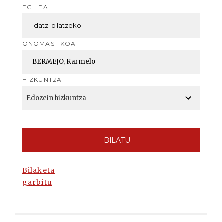
EGILEA
ONOMASTIKOA
HIZKUNTZA
BILATU
Bilaketa
garbitu