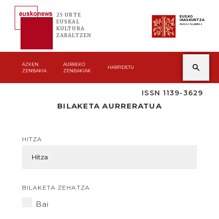
25 URTE
EUSKO
IKASKUNTZA
EUSKAL
Asmoz ta jakitez
KULTURA
ZABALTZEN
AZKEN
AURREKO
HARPIDETU
ZENBAKIA
ZENBAKIAK
ISSN 1139-3629
BILAKETA AURRERATUA
HITZA
BILAKETA ZEHATZA
Bai