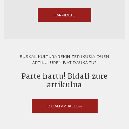
HARPIDETU
EUSKAL KULTURAREKIN ZER IKUSIA DUEN
ARTIKULUREN BAT DAUKAZU?
Parte hartu! Bidali zure
artikulua
BIDALI ARTIKULUA