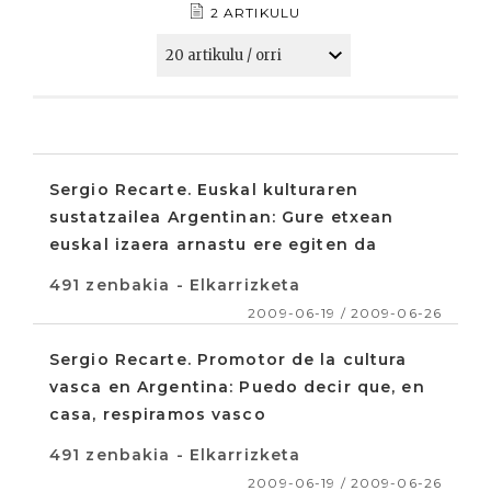
2 ARTIKULU
Sergio Recarte. Euskal kulturaren
sustatzailea Argentinan: Gure etxean
euskal izaera arnastu ere egiten da
491 zenbakia - Elkarrizketa
2009-06-19 / 2009-06-26
Sergio Recarte. Promotor de la cultura
vasca en Argentina: Puedo decir que, en
casa, respiramos vasco
491 zenbakia - Elkarrizketa
2009-06-19 / 2009-06-26