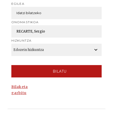
EGILEA
ONOMASTIKOA
HIZKUNTZA
BILATU
Bilaketa
garbitu