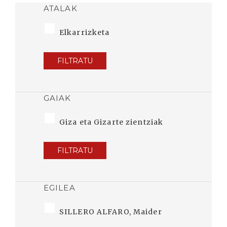
ATALAK
Elkarrizketa
FILTRATU
GAIAK
Giza eta Gizarte zientziak
FILTRATU
EGILEA
SILLERO ALFARO, Maider