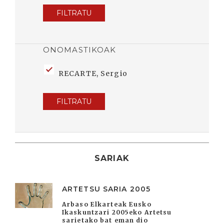
FILTRATU
ONOMASTIKOAK
RECARTE, Sergio
FILTRATU
SARIAK
ARTETSU SARIA 2005
Arbaso Elkarteak Eusko
Ikaskuntzari 2005eko Artetsu
sarietako bat eman dio