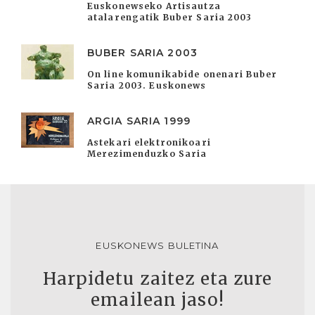
Euskonewseko Artisautza
atalarengatik Buber Saria 2003
BUBER SARIA 2003
On line komunikabide onenari Buber
Saria 2003. Euskonews
ARGIA SARIA 1999
Astekari elektronikoari
Merezimenduzko Saria
EUSKONEWS BULETINA
Harpidetu zaitez eta zure
emailean jaso!