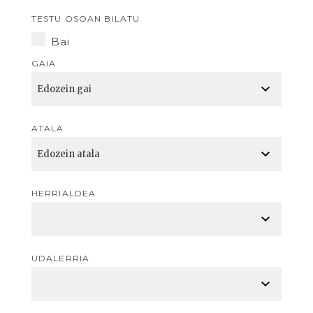
TESTU OSOAN BILATU
Bai
GAIA
ATALA
HERRIALDEA
UDALERRIA