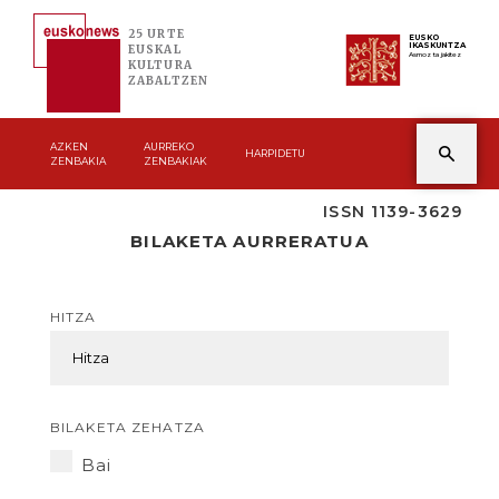
25 URTE
EUSKO
IKASKUNTZA
EUSKAL
Asmoz ta jakitez
KULTURA
ZABALTZEN
AZKEN
AURREKO
HARPIDETU
ZENBAKIA
ZENBAKIAK
ISSN 1139-3629
BILAKETA AURRERATUA
HITZA
BILAKETA ZEHATZA
Bai