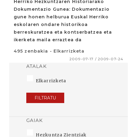
Herriko Hezkuntzaren Historiarako
Dokumentazio Gunea: Dokumentazio
gune honen helburua Euskal Herriko
eskolaren ondare historikoa
berreskuratzea eta kontserbatzea eta
ikerketa maila erraztea da
495 zenbakia - Elkarrizketa
2009-07-17 / 2009-07-24
ATALAK
Elkarrizketa
FILTRATU
GAIAK
Hezkuntza Zientziak