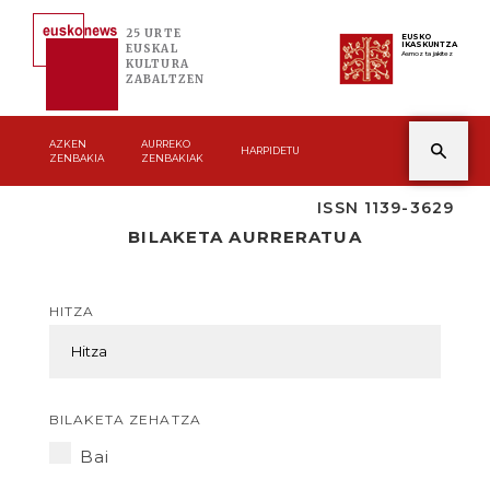
25 URTE
EUSKO
IKASKUNTZA
EUSKAL
Asmoz ta jakitez
KULTURA
ZABALTZEN
AZKEN
AURREKO
HARPIDETU
ZENBAKIA
ZENBAKIAK
ISSN 1139-3629
BILAKETA AURRERATUA
HITZA
BILAKETA ZEHATZA
Bai