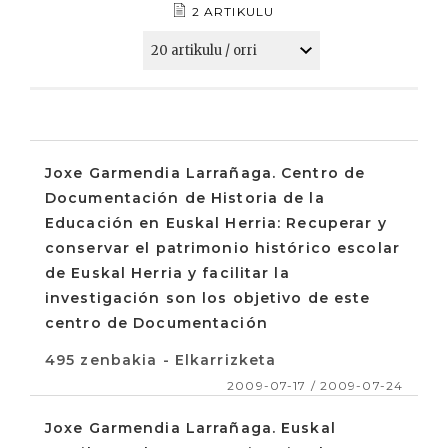
2 ARTIKULU
Joxe Garmendia Larrañaga. Centro de
Documentación de Historia de la
Educación en Euskal Herria: Recuperar y
conservar el patrimonio histórico escolar
de Euskal Herria y facilitar la
investigación son los objetivo de este
centro de Documentación
495 zenbakia - Elkarrizketa
2009-07-17 / 2009-07-24
Joxe Garmendia Larrañaga. Euskal