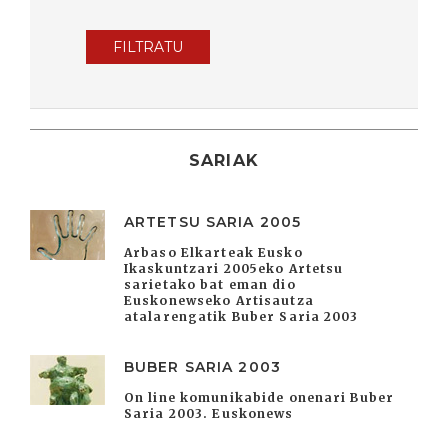
FILTRATU
SARIAK
ARTETSU SARIA 2005
Arbaso Elkarteak Eusko
Ikaskuntzari 2005eko Artetsu
sarietako bat eman dio
Euskonewseko Artisautza
atalarengatik Buber Saria 2003
BUBER SARIA 2003
On line komunikabide onenari Buber
Saria 2003. Euskonews