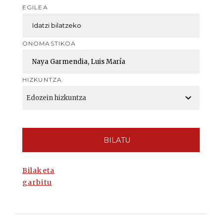
EGILEA
ONOMASTIKOA
HIZKUNTZA
BILATU
Bilaketa
garbitu