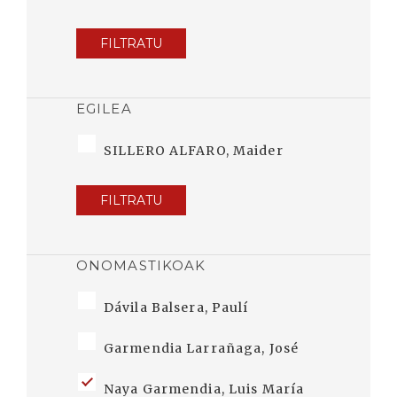
FILTRATU
EGILEA
SILLERO ALFARO, Maider
FILTRATU
ONOMASTIKOAK
Dávila Balsera, Paulí
Garmendia Larrañaga, José
Naya Garmendia, Luis María