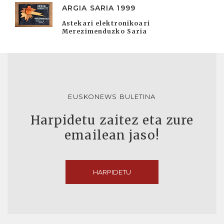
ARGIA SARIA 1999
Astekari elektronikoari
Merezimenduzko Saria
EUSKONEWS BULETINA
Harpidetu zaitez eta zure
emailean jaso!
HARPIDETU