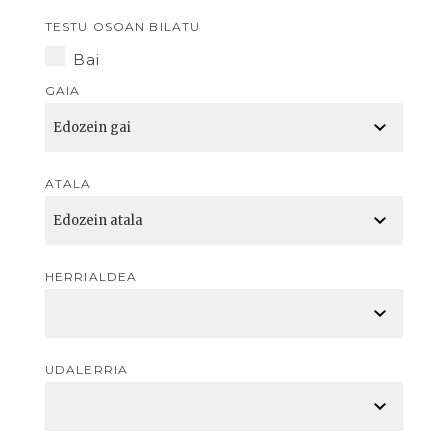
TESTU OSOAN BILATU
Bai
GAIA
ATALA
HERRIALDEA
UDALERRIA