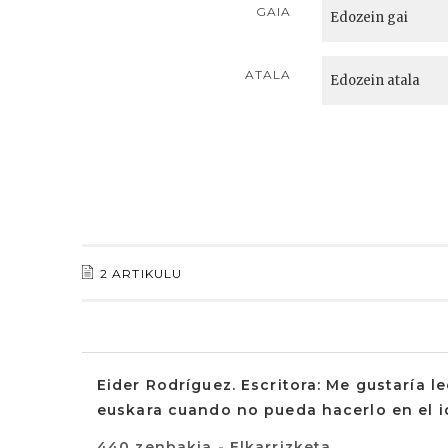
GAIA
ATALA
2 ARTIKULU
Eider Rodríguez. Escritora: Me gustaría le
euskara cuando no pueda hacerlo en el i
440 zenbakia - Elkarrizketa