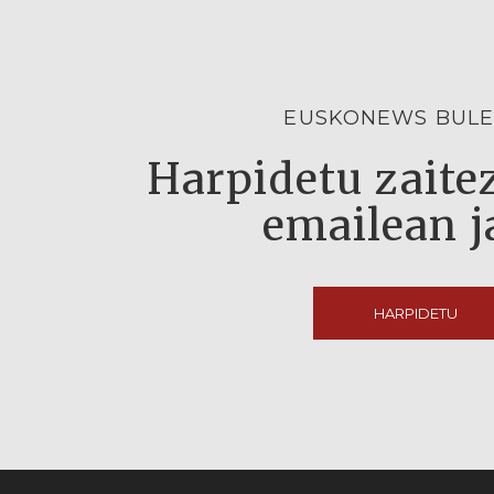
EUSKONEWS BULE
Harpidetu zaitez
emailean j
HARPIDETU