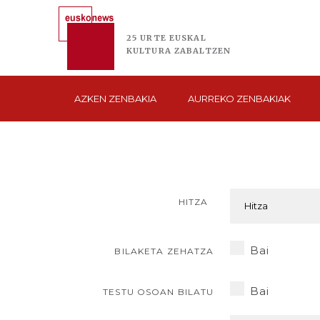
25 URTE
EUSKAL
KULTURA
ZABALTZEN
AZKEN
ZENBAKIA
AURREKO
ZENBAKIAK
HITZA
Bai
BILAKETA ZEHATZA
Bai
TESTU OSOAN BILATU