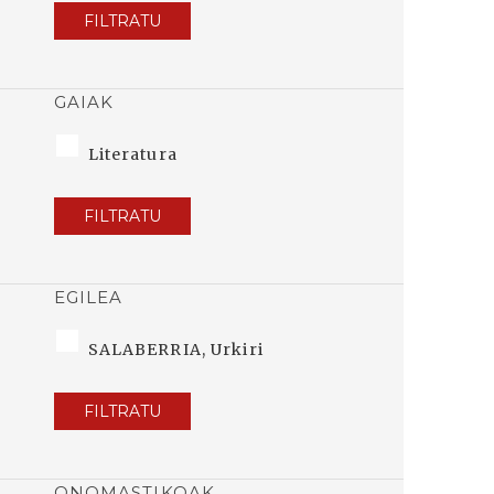
FILTRATU
GAIAK
Literatura
FILTRATU
EGILEA
SALABERRIA, Urkiri
FILTRATU
ONOMASTIKOAK