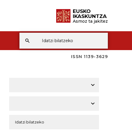
EUSKO
IKASKUNTZA
Asmoz ta jakitez
ISSN 1139-3629
A
A
A