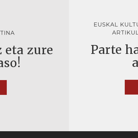
EUSKAL KULT
ARTIKU
TINA
Parte ha
 eta zure
aso!