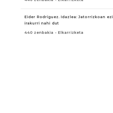
Eider Rodríguez. Idazlea: Jatorrizkoan e
irakurri nahi dut
440 zenbakia - Elkarrizketa