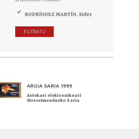
RODRÍGUEZ MARTÍN, Eider
FILTRATU
ARGIA SARIA 1999
Astekari elektronikoari
Merezimenduzko Saria