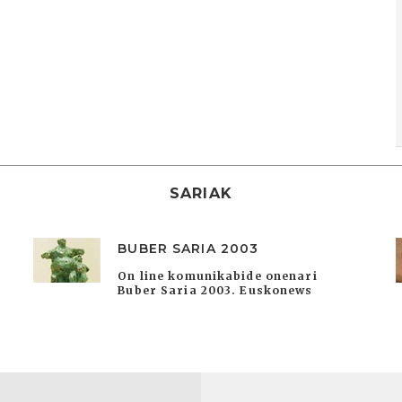
SARIAK
BUBER SARIA 2003
On line komunikabide onenari
Buber Saria 2003. Euskonews