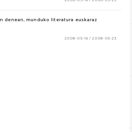
zin denean, munduko literatura euskaraz
2008-05-16 / 2008-05-23