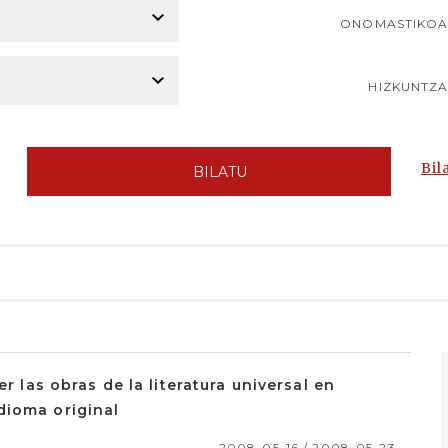
ONOMASTIKO
HIZKUNTZ
Bil
BILATU
er las obras de la literatura universal en
dioma original
2008-05-16 / 2008-05-23