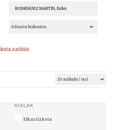
A
A
aketa garbitu
ATALAK
Elkarrizketa