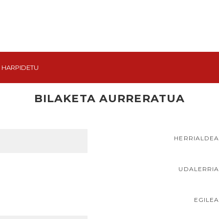
HARPIDETU
BILAKETA AURRERATUA
HERRIALDE
UDALERRI
EGILE