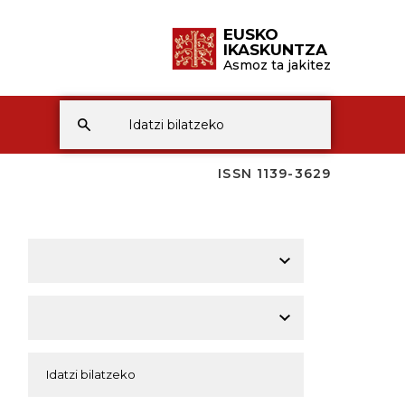
EUSKO
IKASKUNTZA
Asmoz ta jakitez
ISSN 1139-3629
A
A
A