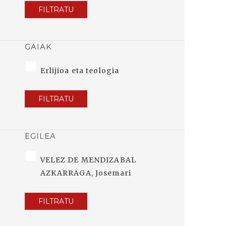
FILTRATU
GAIAK
Erlijioa eta teologia
FILTRATU
EGILEA
VELEZ DE MENDIZABAL
AZKARRAGA, Josemari
FILTRATU