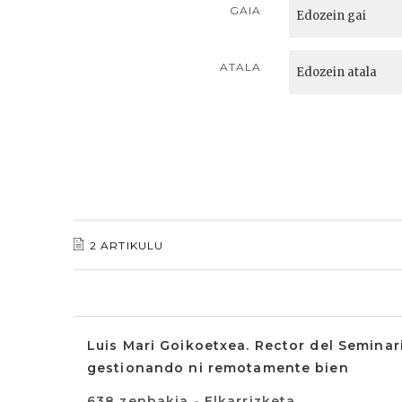
GAIA
ATALA
2 ARTIKULU
Luis Mari Goikoetxea. Rector del Seminari
gestionando ni remotamente bien
638 zenbakia - Elkarrizketa