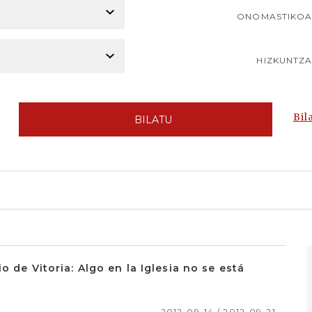
ONOMASTIKO
HIZKUNTZ
Bil
BILATU
o de Vitoria: Algo en la Iglesia no se está
2012-09-14 / 2012-09-21