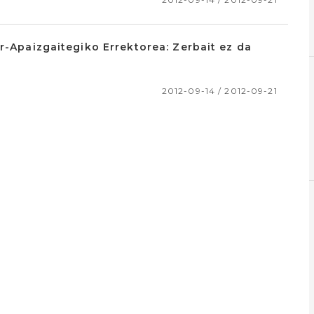
r-Apaizgaitegiko Errektorea: Zerbait ez da
2012-09-14 / 2012-09-21