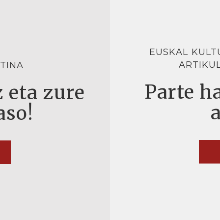
EUSKAL KULT
ARTIKU
TINA
Parte ha
 eta zure
aso!