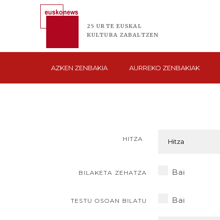
25 URTE
EUSKAL
KULTURA
ZABALTZEN
AZKEN
ZENBAKIA
AURREKO
ZENBAKIAK
HITZA
Bai
BILAKETA ZEHATZA
Bai
TESTU OSOAN BILATU