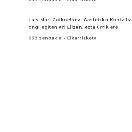
Luis Mari Goikoetxea. Gasteizko Kontzilia
ongi egiten ari Elizan, ezta urrik ere!
638 zenbakia - Elkarrizketa