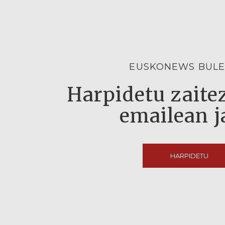
EUSKONEWS BULE
Harpidetu zaitez
emailean j
HARPIDETU