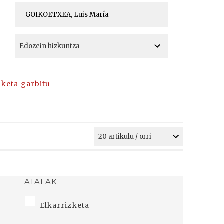
A
A
aketa garbitu
ATALAK
Elkarrizketa