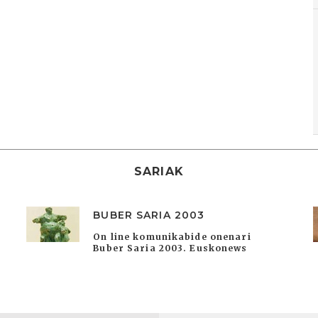
SARIAK
BUBER SARIA 2003
On line komunikabide onenari
Buber Saria 2003. Euskonews