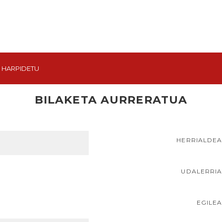
HARPIDETU
BILAKETA AURRERATUA
HERRIALDE
UDALERRI
EGILE