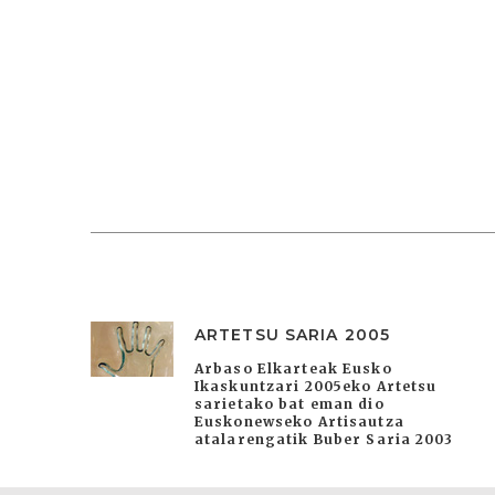
ARTETSU SARIA 2005
Arbaso Elkarteak Eusko
Ikaskuntzari 2005eko Artetsu
sarietako bat eman dio
Euskonewseko Artisautza
atalarengatik Buber Saria 2003