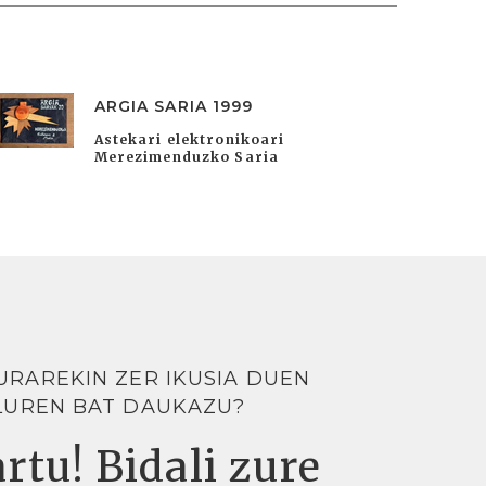
ARGIA SARIA 1999
Astekari elektronikoari
Merezimenduzko Saria
URAREKIN ZER IKUSIA DUEN
LUREN BAT DAUKAZU?
rtu! Bidali zure