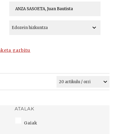
A
A
aketa garbitu
ATALAK
Gaiak