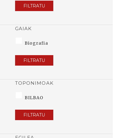
FILTRATU
GAIAK
Biografia
FILTRATU
TOPONIMOAK
BILBAO
FILTRATU
EGILEA