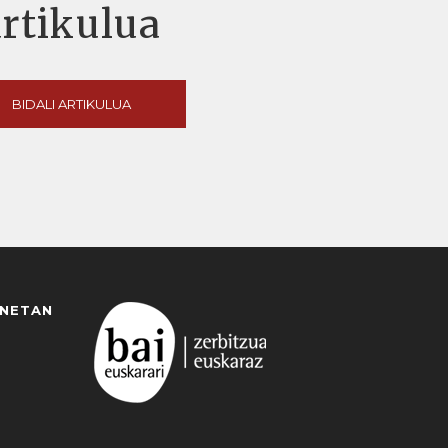
artikulua
BIDALI ARTIKULUA
ANETAN