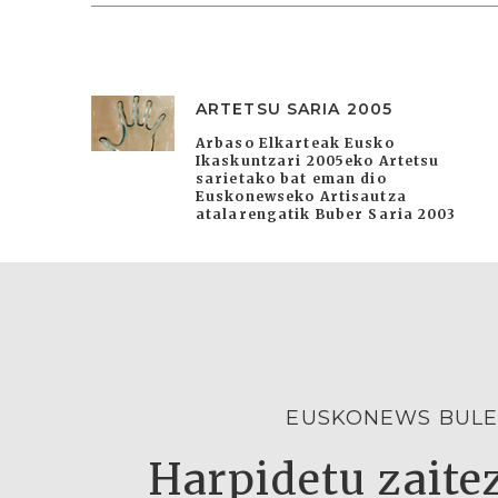
ARTETSU SARIA 2005
Arbaso Elkarteak Eusko
Ikaskuntzari 2005eko Artetsu
sarietako bat eman dio
Euskonewseko Artisautza
atalarengatik Buber Saria 2003
EUSKONEWS BULE
Harpidetu zaitez