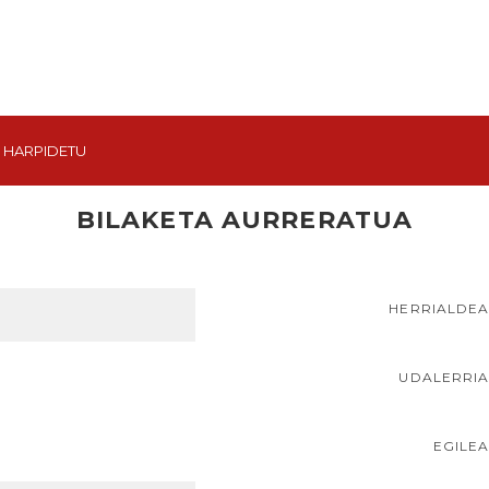
HARPIDETU
BILAKETA AURRERATUA
HERRIALDE
UDALERRI
EGILE