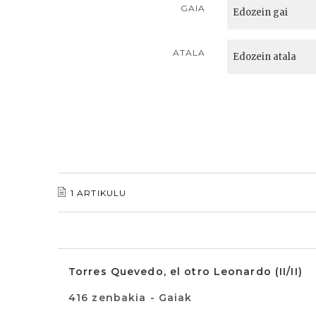
GAIA
ATALA
1 ARTIKULU
Torres Quevedo, el otro Leonardo (II/II)
416 zenbakia - Gaiak