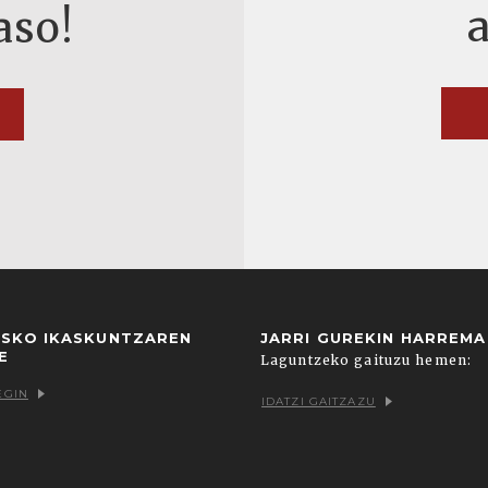
aso!
USKO IKASKUNTZAREN
JARRI GUREKIN HARREM
E
Laguntzeko gaituzu hemen:
EGIN
IDATZI GAITZAZU