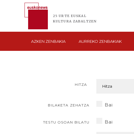
25 URTE
EUSKAL
KULTURA
ZABALTZEN
AZKEN
ZENBAKIA
AURREKO
ZENBAKIAK
HITZA
Bai
BILAKETA ZEHATZA
Bai
TESTU OSOAN BILATU