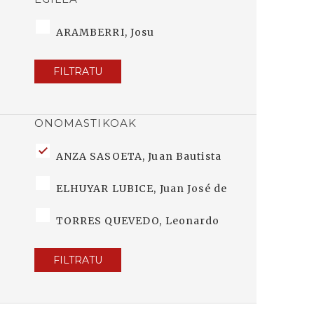
ARAMBERRI, Josu
FILTRATU
ONOMASTIKOAK
ANZA SASOETA, Juan Bautista
ELHUYAR LUBICE, Juan José de
TORRES QUEVEDO, Leonardo
FILTRATU