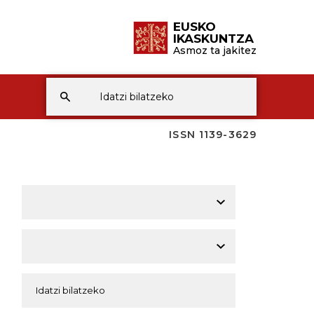
EUSKO
IKASKUNTZA
Asmoz ta jakitez
ISSN 1139-3629
A
A
A