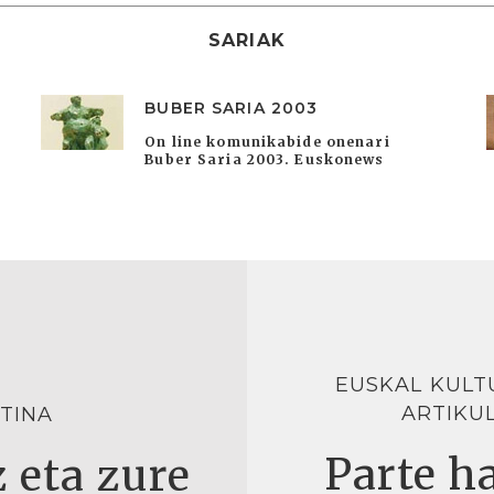
SARIAK
BUBER SARIA 2003
On line komunikabide onenari
Buber Saria 2003. Euskonews
EUSKAL KULT
ARTIKU
TINA
Parte ha
 eta zure