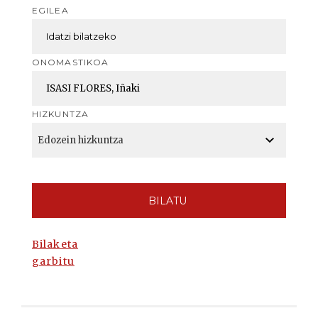
EGILEA
ONOMASTIKOA
HIZKUNTZA
BILATU
Bilaketa
garbitu