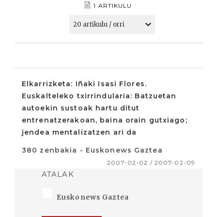
1 ARTIKULU
Elkarrizketa: Iñaki Isasi Flores.
Euskalteleko txirrindularia: Batzuetan
autoekin sustoak hartu ditut
entrenatzerakoan, baina orain gutxiago;
jendea mentalizatzen ari da
380 zenbakia - Euskonews Gaztea
2007-02-02 / 2007-02-09
ATALAK
Euskonews Gaztea