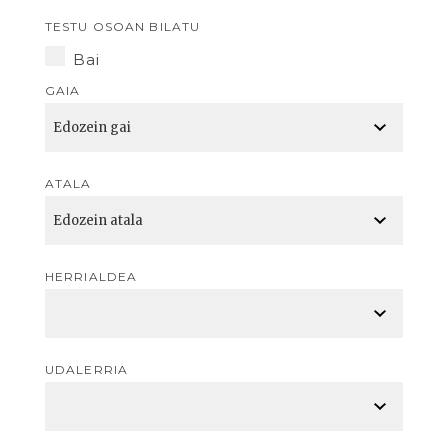
TESTU OSOAN BILATU
Bai
GAIA
ATALA
HERRIALDEA
UDALERRIA