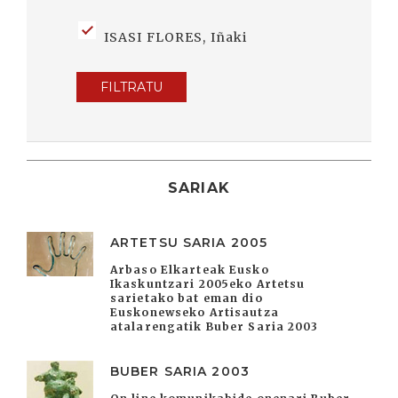
ISASI FLORES, Iñaki
FILTRATU
SARIAK
ARTETSU SARIA 2005
Arbaso Elkarteak Eusko
Ikaskuntzari 2005eko Artetsu
sarietako bat eman dio
Euskonewseko Artisautza
atalarengatik Buber Saria 2003
BUBER SARIA 2003