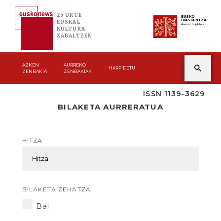
25 URTE
EUSKO
IKASKUNTZA
EUSKAL
Asmoz ta jakitez
KULTURA
ZABALTZEN
AZKEN
AURREKO
HARPIDETU
ZENBAKIA
ZENBAKIAK
ISSN 1139-3629
BILAKETA AURRERATUA
HITZA
BILAKETA ZEHATZA
Bai