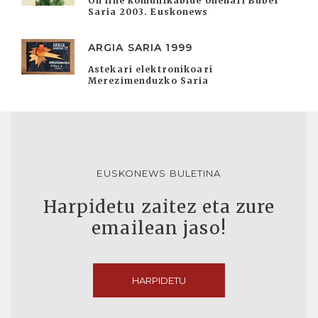
On line komunikabide onenari Buber
Saria 2003. Euskonews
ARGIA SARIA 1999
Astekari elektronikoari
Merezimenduzko Saria
EUSKONEWS BULETINA
Harpidetu zaitez eta zure
emailean jaso!
HARPIDETU