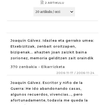
2 ARTIKULU
Joaquín Gálvez. Idazlea eta gerrako umea:
Etxebizitzak, zenbait oroitzapen,
bizipenak... ahazten joan zaizkit baina
zorionez, memoria gelditzen zait oraindik
370 zenbakia - Elkarrizketa
2006-11-17 / 2006-11-24
Joaquín Gálvez. Escritor y niño de la
Guerra: He ido abandonando casas,
algunos recuerdos, vivencias..., pero
afortunadamente, todavía me queda la