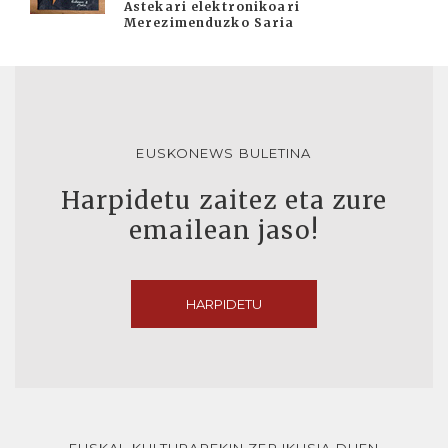
Astekari elektronikoari
Merezimenduzko Saria
EUSKONEWS BULETINA
Harpidetu zaitez eta zure
emailean jaso!
HARPIDETU