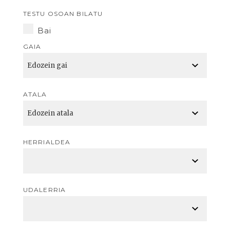
TESTU OSOAN BILATU
Bai
GAIA
ATALA
HERRIALDEA
UDALERRIA