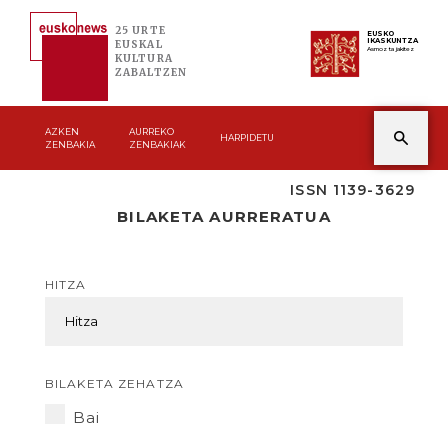
25 URTE
EUSKO
IKASKUNTZA
EUSKAL
Asmoz ta jakitez
KULTURA
ZABALTZEN
AZKEN
AURREKO
HARPIDETU
ZENBAKIA
ZENBAKIAK
ISSN 1139-3629
BILAKETA AURRERATUA
HITZA
BILAKETA ZEHATZA
Bai