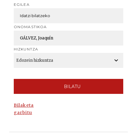
EGILEA
ONOMASTIKOA
HIZKUNTZA
BILATU
Bilaketa
garbitu