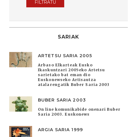
FILTRATU
SARIAK
ARTETSU SARIA 2005
Arbaso Elkarteak Eusko
Ikaskuntzari 2005eko Artetsu
sarietako bat eman dio
Euskonewseko Artisautza
atalarengatik Buber Saria 2003
BUBER SARIA 2003
On line komunikabide onenari Buber
Saria 2003. Euskonews
ARGIA SARIA 1999