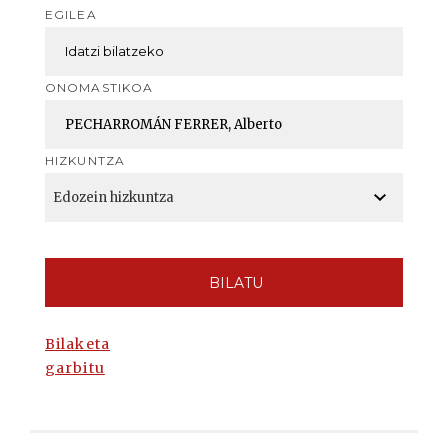
EGILEA
ONOMASTIKOA
HIZKUNTZA
BILATU
Bilaketa
garbitu