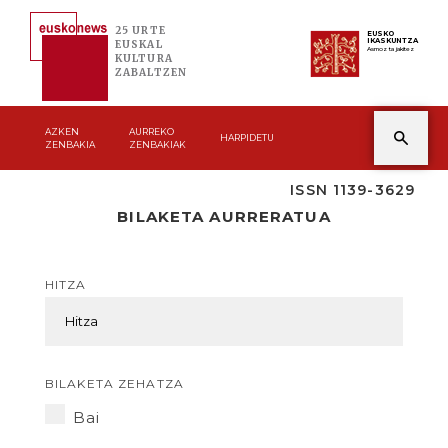
25 URTE
EUSKO
IKASKUNTZA
EUSKAL
Asmoz ta jakitez
KULTURA
ZABALTZEN
AZKEN
AURREKO
HARPIDETU
ZENBAKIA
ZENBAKIAK
ISSN 1139-3629
BILAKETA AURRERATUA
HITZA
BILAKETA ZEHATZA
Bai