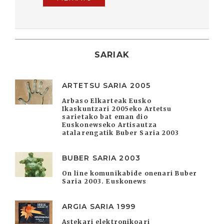
SARIAK
ARTETSU SARIA 2005
Arbaso Elkarteak Eusko
Ikaskuntzari 2005eko Artetsu
sarietako bat eman dio
Euskonewseko Artisautza
atalarengatik Buber Saria 2003
BUBER SARIA 2003
On line komunikabide onenari Buber
Saria 2003. Euskonews
ARGIA SARIA 1999
Astekari elektronikoari