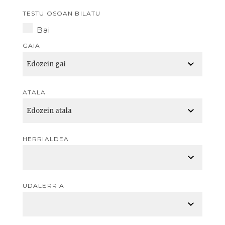
TESTU OSOAN BILATU
Bai
GAIA
ATALA
HERRIALDEA
UDALERRIA