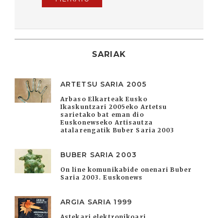
SARIAK
ARTETSU SARIA 2005
Arbaso Elkarteak Eusko
Ikaskuntzari 2005eko Artetsu
sarietako bat eman dio
Euskonewseko Artisautza
atalarengatik Buber Saria 2003
BUBER SARIA 2003
On line komunikabide onenari Buber
Saria 2003. Euskonews
ARGIA SARIA 1999
Astekari elektronikoari