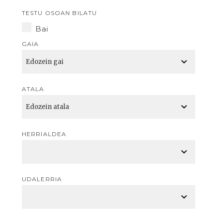
TESTU OSOAN BILATU
Bai
GAIA
ATALA
HERRIALDEA
UDALERRIA