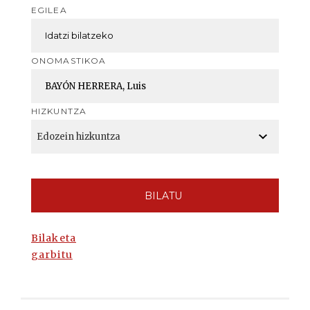
EGILEA
ONOMASTIKOA
HIZKUNTZA
BILATU
Bilaketa
garbitu