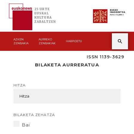
25 URTE
EUSKO
IKASKUNTZA
EUSKAL
Asmoz ta jakitez
KULTURA
ZABALTZEN
AZKEN
AURREKO
HARPIDETU
ZENBAKIA
ZENBAKIAK
ISSN 1139-3629
BILAKETA AURRERATUA
HITZA
BILAKETA ZEHATZA
Bai