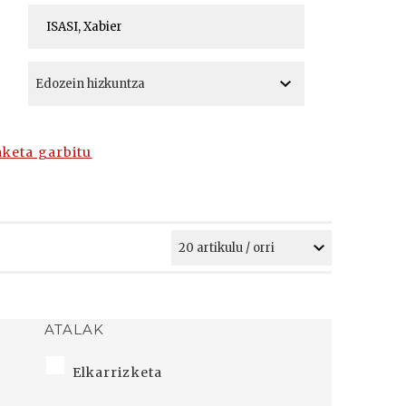
A
A
aketa garbitu
ATALAK
Elkarrizketa