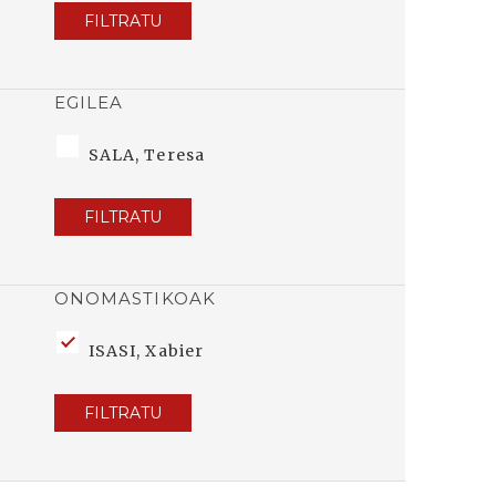
FILTRATU
EGILEA
SALA, Teresa
FILTRATU
ONOMASTIKOAK
ISASI, Xabier
FILTRATU