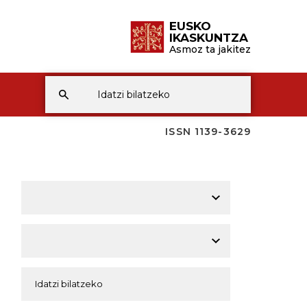
EUSKO
IKASKUNTZA
Asmoz ta jakitez
ISSN 1139-3629
A
A
A