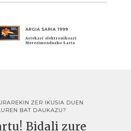
ARGIA SARIA 1999
Astekari elektronikoari
Merezimenduzko Saria
URAREKIN ZER IKUSIA DUEN
LUREN BAT DAUKAZU?
rtu! Bidali zure