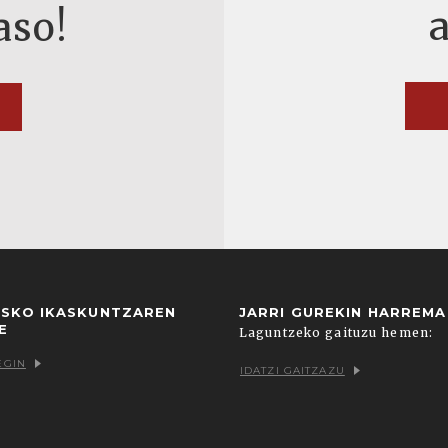
aso!
USKO IKASKUNTZAREN
JARRI GUREKIN HARREM
E
Laguntzeko gaituzu hemen:
EGIN
IDATZI GAITZAZU