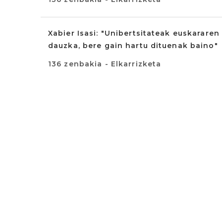
Xabier Isasi: "Unibertsitateak euskarar
dauzka, bere gain hartu dituenak baino"
136 zenbakia - Elkarrizketa