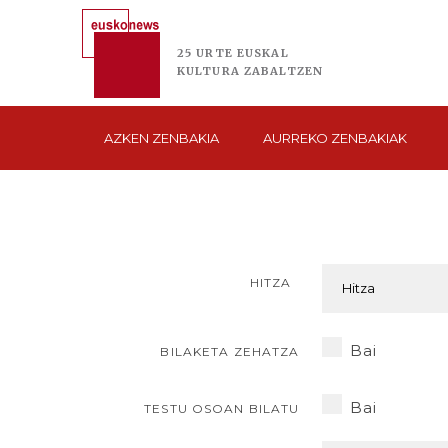
25 URTE
EUSKAL
KULTURA
ZABALTZEN
AZKEN
ZENBAKIA
AURREKO
ZENBAKIAK
HITZA
Bai
BILAKETA ZEHATZA
Bai
TESTU OSOAN BILATU