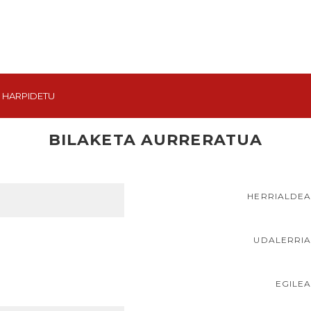
HARPIDETU
BILAKETA AURRERATUA
HERRIALDE
UDALERRI
EGILE