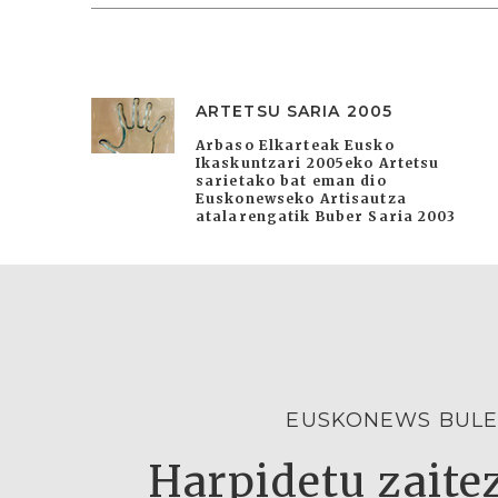
ARTETSU SARIA 2005
Arbaso Elkarteak Eusko
Ikaskuntzari 2005eko Artetsu
sarietako bat eman dio
Euskonewseko Artisautza
atalarengatik Buber Saria 2003
EUSKONEWS BULE
Harpidetu zaitez