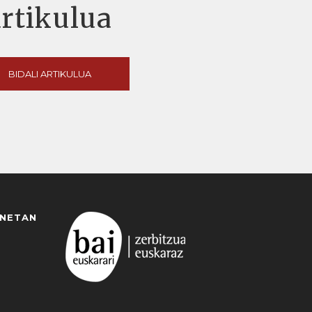
artikulua
BIDALI ARTIKULUA
ANETAN