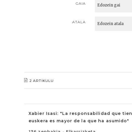
GAIA
ATALA
2 ARTIKULU
Xabier Isasi: "La responsabilidad que tie
euskera es mayor de la que ha asumido"
136 zenbakia - Elkarrizketa