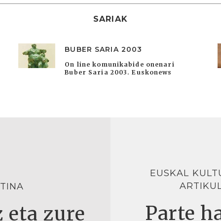
SARIAK
BUBER SARIA 2003
On line komunikabide onenari
Buber Saria 2003. Euskonews
EUSKAL KULT
ARTIKU
TINA
Parte ha
 eta zure