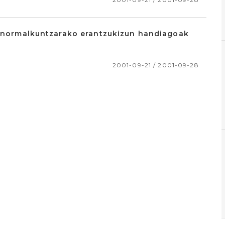
en normalkuntzarako erantzukizun handiagoak
2001-09-21 / 2001-09-28