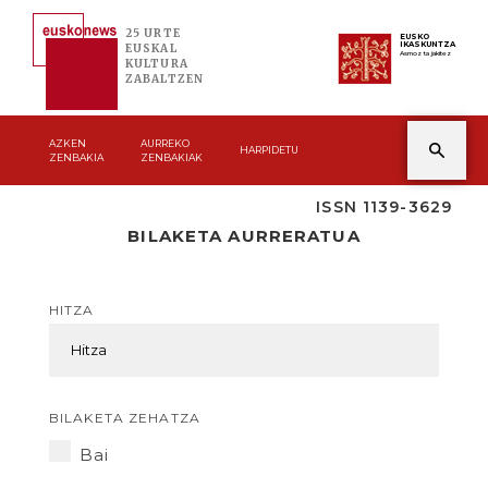
25 URTE
EUSKO
IKASKUNTZA
EUSKAL
Asmoz ta jakitez
KULTURA
ZABALTZEN
AZKEN
AURREKO
HARPIDETU
ZENBAKIA
ZENBAKIAK
ISSN 1139-3629
BILAKETA AURRERATUA
HITZA
BILAKETA ZEHATZA
Bai