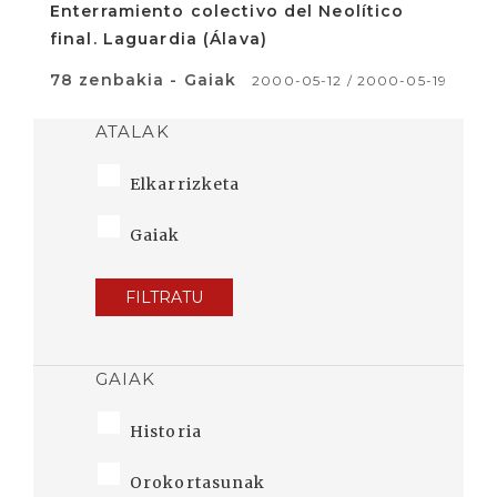
Enterramiento colectivo del Neolítico
final. Laguardia (Álava)
78 zenbakia - Gaiak
2000-05-12 / 2000-05-19
ATALAK
Elkarrizketa
Gaiak
FILTRATU
GAIAK
Historia
Orokortasunak