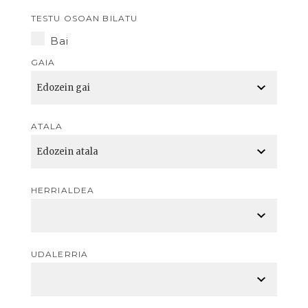
TESTU OSOAN BILATU
Bai
GAIA
ATALA
HERRIALDEA
UDALERRIA