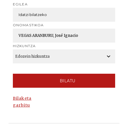
EGILEA
ONOMASTIKOA
HIZKUNTZA
BILATU
Bilaketa
garbitu