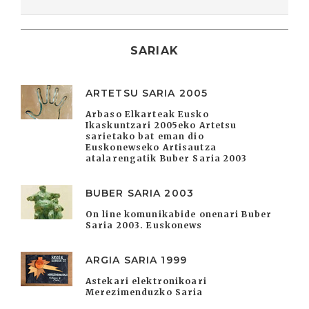
SARIAK
ARTETSU SARIA 2005
Arbaso Elkarteak Eusko
Ikaskuntzari 2005eko Artetsu
sarietako bat eman dio
Euskonewseko Artisautza
atalarengatik Buber Saria 2003
BUBER SARIA 2003
On line komunikabide onenari Buber
Saria 2003. Euskonews
ARGIA SARIA 1999
Astekari elektronikoari
Merezimenduzko Saria