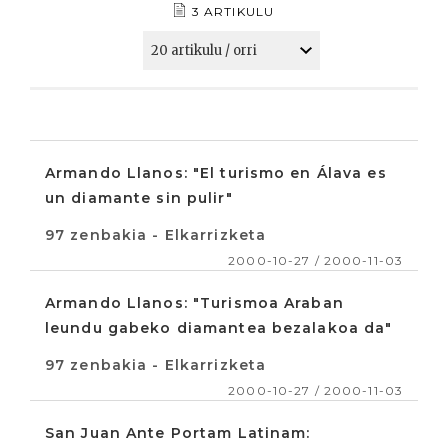
3 ARTIKULU
Armando Llanos: "El turismo en Álava es
un diamante sin pulir"
97 zenbakia - Elkarrizketa
2000-10-27 / 2000-11-03
Armando Llanos: "Turismoa Araban
leundu gabeko diamantea bezalakoa da"
97 zenbakia - Elkarrizketa
2000-10-27 / 2000-11-03
San Juan Ante Portam Latinam: