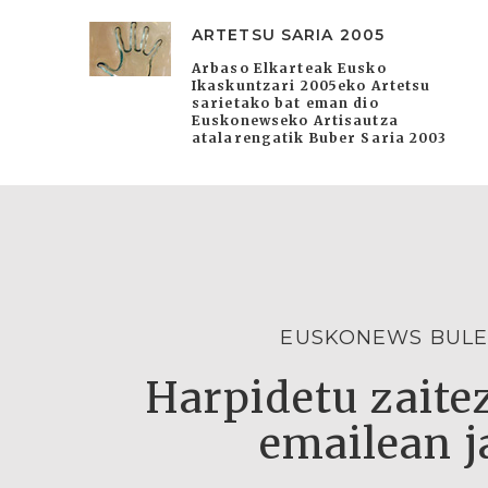
ARTETSU SARIA 2005
Arbaso Elkarteak Eusko
Ikaskuntzari 2005eko Artetsu
sarietako bat eman dio
Euskonewseko Artisautza
atalarengatik Buber Saria 2003
EUSKONEWS BULE
Harpidetu zaitez
emailean j