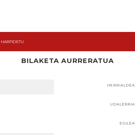
HARPIDETU
BILAKETA AURRERATUA
HERRIALDE
UDALERRI
EGILE