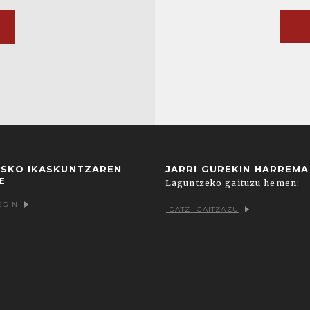
USKO IKASKUNTZAREN
JARRI GUREKIN HARREM
E
Laguntzeko gaituzu hemen:
EGIN
IDATZI GAITZAZU