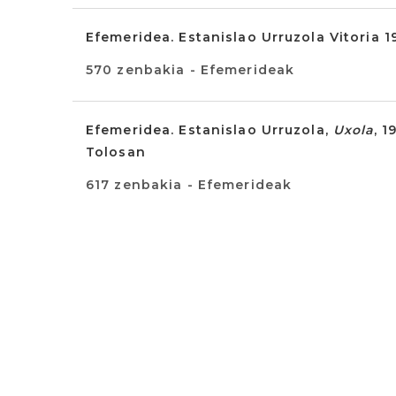
Efemeridea. Estanislao Urruzola Vitoria 
570 zenbakia - Efemerideak
Efemeridea. Estanislao Urruzola,
Uxola
, 
Tolosan
617 zenbakia - Efemerideak