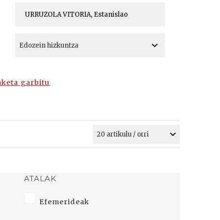
A
A
aketa garbitu
ATALAK
Efemerideak