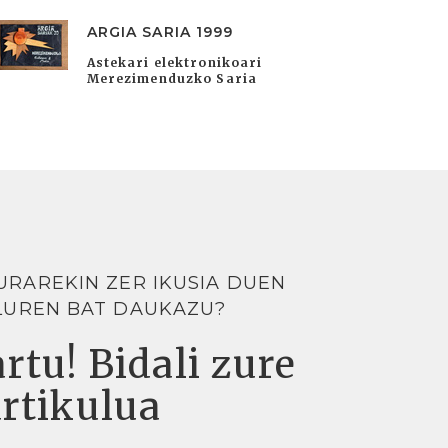
ARGIA SARIA 1999
Astekari elektronikoari
Merezimenduzko Saria
URAREKIN ZER IKUSIA DUEN
LUREN BAT DAUKAZU?
rtu! Bidali zure
artikulua