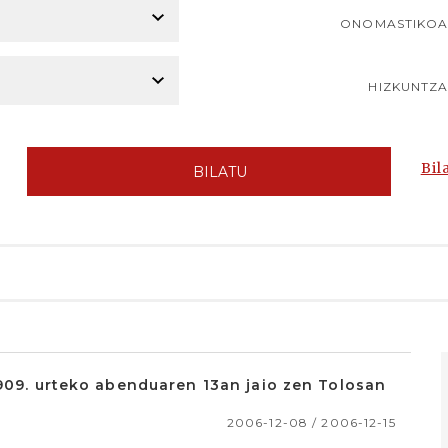
ONOMASTIKO
HIZKUNTZ
Bil
BILATU
1909. urteko abenduaren 13an jaio zen Tolosan
2006-12-08 / 2006-12-15