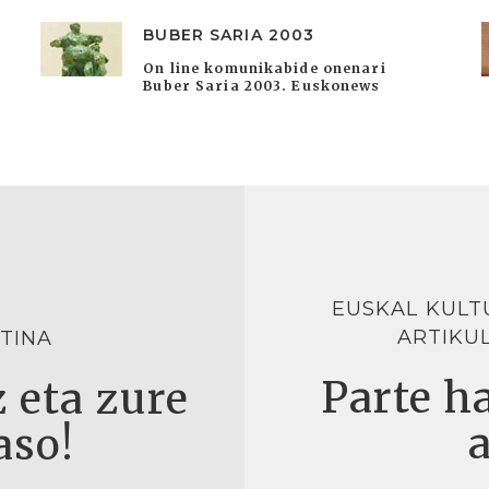
BUBER SARIA 2003
On line komunikabide onenari
Buber Saria 2003. Euskonews
EUSKAL KULT
ARTIKU
TINA
Parte ha
 eta zure
aso!