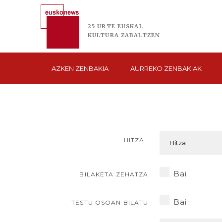
25 URTE
EUSKAL
KULTURA
ZABALTZEN
AZKEN
ZENBAKIA
AURREKO
ZENBAKIAK
HITZA
Bai
BILAKETA ZEHATZA
Bai
TESTU OSOAN BILATU