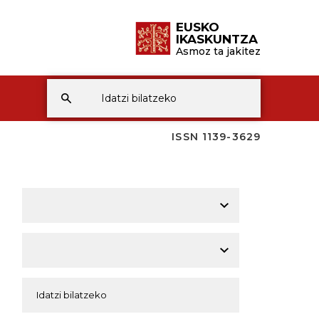
EUSKO
IKASKUNTZA
Asmoz ta jakitez
ISSN 1139-3629
A
A
A