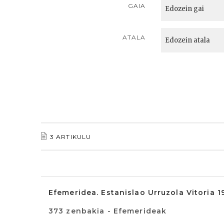
GAIA
ATALA
3 ARTIKULU
Efemeridea. Estanislao Urruzola Vitoria 
373 zenbakia - Efemerideak