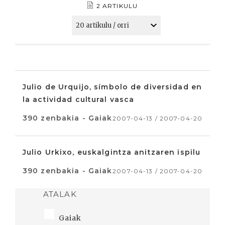
2 ARTIKULU
Julio de Urquijo, símbolo de diversidad en
la actividad cultural vasca
390 zenbakia - Gaiak
2007-04-13 / 2007-04-20
Julio Urkixo, euskalgintza anitzaren ispilu
390 zenbakia - Gaiak
2007-04-13 / 2007-04-20
ATALAK
Gaiak