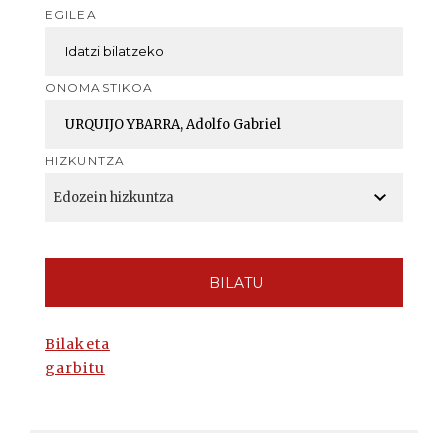
EGILEA
ONOMASTIKOA
HIZKUNTZA
BILATU
Bilaketa
garbitu