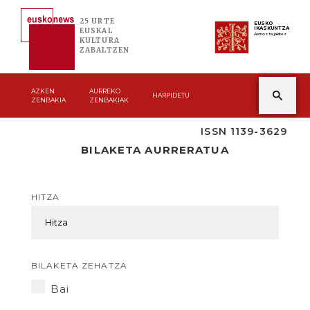
25 URTE
EUSKO
IKASKUNTZA
EUSKAL
Asmoz ta jakitez
KULTURA
ZABALTZEN
AZKEN
AURREKO
HARPIDETU
ZENBAKIA
ZENBAKIAK
ISSN 1139-3629
BILAKETA AURRERATUA
HITZA
BILAKETA ZEHATZA
Bai