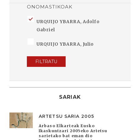
ONOMASTIKOAK
URQUIJO YBARRA, Adolfo
Gabriel
URQUIJO YBARRA, Julio
FILTRATU
SARIAK
ARTETSU SARIA 2005
Arbaso Elkarteak Eusko
Ikaskuntzari 2005eko Artetsu
sarietako bat eman dio