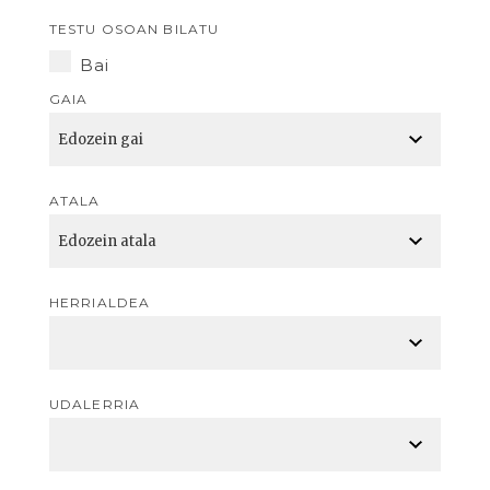
TESTU OSOAN BILATU
Bai
GAIA
ATALA
HERRIALDEA
UDALERRIA