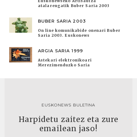
Euskonewseko Artisautza
atalarengatik Buber Saria 2003
BUBER SARIA 2003
On line komunikabide onenari Buber
Saria 2003. Euskonews
ARGIA SARIA 1999
Astekari elektronikoari
Merezimenduzko Saria
EUSKONEWS BULETINA
Harpidetu zaitez eta zure
emailean jaso!