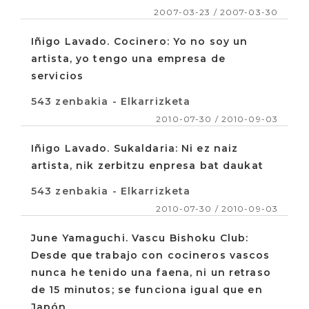
2007-03-23 / 2007-03-30
Iñigo Lavado. Cocinero: Yo no soy un
artista, yo tengo una empresa de
servicios
543 zenbakia - Elkarrizketa
2010-07-30 / 2010-09-03
Iñigo Lavado. Sukaldaria: Ni ez naiz
artista, nik zerbitzu enpresa bat daukat
543 zenbakia - Elkarrizketa
2010-07-30 / 2010-09-03
June Yamaguchi. Vascu Bishoku Club:
Desde que trabajo con cocineros vascos
nunca he tenido una faena, ni un retraso
de 15 minutos; se funciona igual que en
Japón