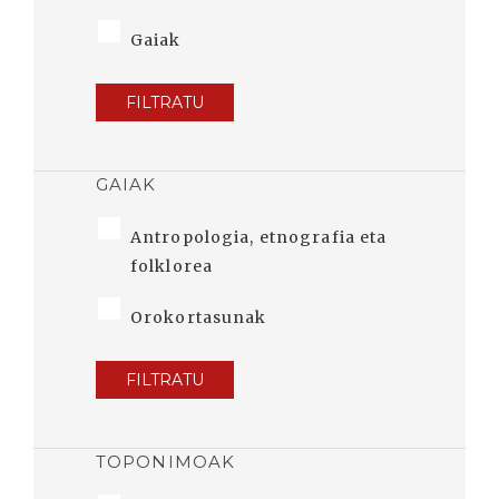
Gaiak
FILTRATU
GAIAK
Antropologia, etnografia eta
folklorea
Orokortasunak
FILTRATU
TOPONIMOAK