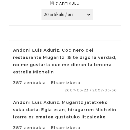
7 ARTIKULU
Andoni Luis Aduriz. Cocinero del
restaurante Mugaritz: Si te digo la verdad,
no me gustaría que me dieran la tercera
estrella Michelin
387 zenbakia - Elkarrizketa
2007-03-23 / 2007-03-30
Andoni Luis Aduriz. Mugaritz jatetxeko
sukaldaria: Egia esan, hirugarren Michelin
izarra ez ematea gustatuko litzaidake
387 zenbakia - Elkarrizketa