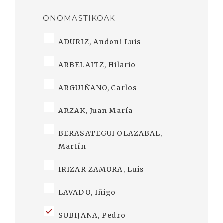
ONOMASTIKOAK
ADURIZ, Andoni Luis
ARBELAITZ, Hilario
ARGUIÑANO, Carlos
ARZAK, Juan María
BERASATEGUI OLAZABAL,
Martín
IRIZAR ZAMORA, Luis
LAVADO, Iñigo
SUBIJANA, Pedro