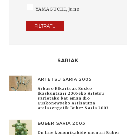
YAMAGUCHI, June
FILTRATU
SARIAK
ARTETSU SARIA 2005
Arbaso Elkarteak Eusko
Ikaskuntzari 2005eko Artetsu
sarietako bat eman dio
Euskonewseko Artisautza
atalarengatik Buber Saria 2003
BUBER SARIA 2003
On line komunikabide onenari Buber