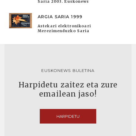
Saria 2003. Euskonews
ARGIA SARIA 1999
Astekari elektronikoari
Merezimenduzko Saria
EUSKONEWS BULETINA
Harpidetu zaitez eta zure
emailean jaso!
HARPIDETU