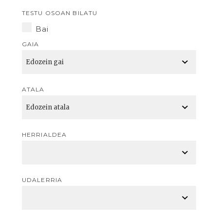
TESTU OSOAN BILATU
Bai
GAIA
ATALA
HERRIALDEA
UDALERRIA