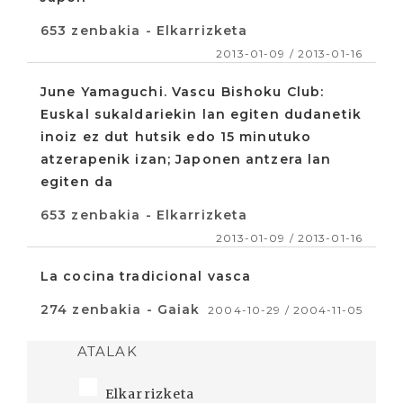
653 zenbakia - Elkarrizketa
2013-01-09 / 2013-01-16
June Yamaguchi. Vascu Bishoku Club:
Euskal sukaldariekin lan egiten dudanetik
inoiz ez dut hutsik edo 15 minutuko
atzerapenik izan; Japonen antzera lan
egiten da
653 zenbakia - Elkarrizketa
2013-01-09 / 2013-01-16
La cocina tradicional vasca
274 zenbakia - Gaiak
2004-10-29 / 2004-11-05
ATALAK
Elkarrizketa