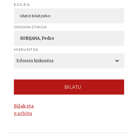
EGILEA
ONOMASTIKOA
HIZKUNTZA
BILATU
Bilaketa
garbitu