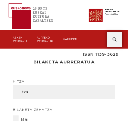
25 URTE
EUSKO
IKASKUNTZA
EUSKAL
Asmoz ta jakitez
KULTURA
ZABALTZEN
AZKEN
AURREKO
HARPIDETU
ZENBAKIA
ZENBAKIAK
ISSN 1139-3629
BILAKETA AURRERATUA
HITZA
BILAKETA ZEHATZA
Bai