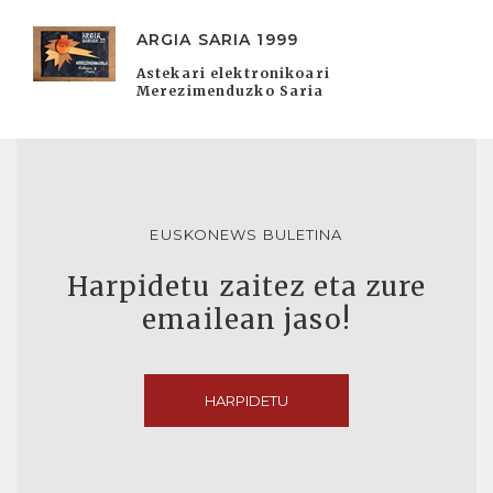
ARGIA SARIA 1999
Astekari elektronikoari
Merezimenduzko Saria
EUSKONEWS BULETINA
Harpidetu zaitez eta zure
emailean jaso!
HARPIDETU