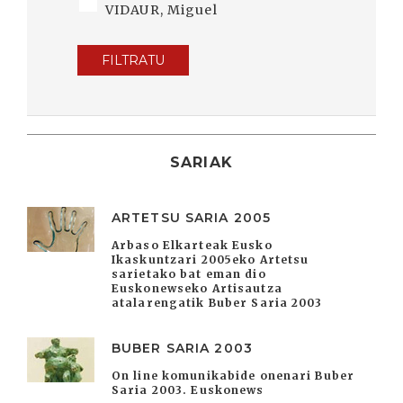
VIDAUR, Miguel
FILTRATU
SARIAK
ARTETSU SARIA 2005
Arbaso Elkarteak Eusko
Ikaskuntzari 2005eko Artetsu
sarietako bat eman dio
Euskonewseko Artisautza
atalarengatik Buber Saria 2003
BUBER SARIA 2003
On line komunikabide onenari Buber
Saria 2003. Euskonews