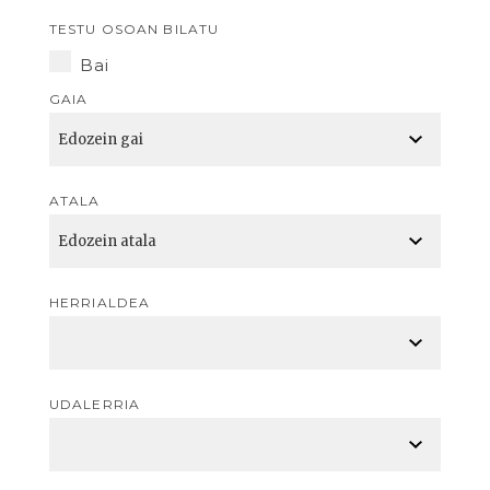
TESTU OSOAN BILATU
Bai
GAIA
ATALA
HERRIALDEA
UDALERRIA