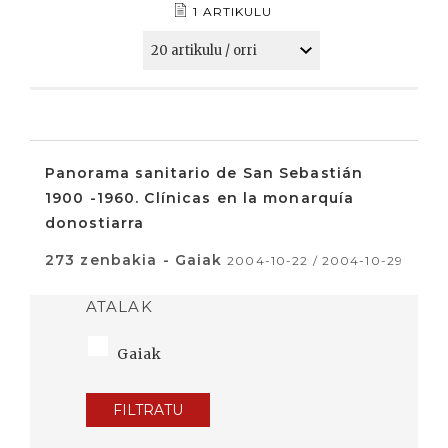
1 ARTIKULU
Panorama sanitario de San Sebastián
1900 -1960. Clínicas en la monarquía
donostiarra
273 zenbakia - Gaiak
2004-10-22 / 2004-10-29
ATALAK
Gaiak
FILTRATU