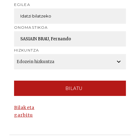
EGILEA
ONOMASTIKOA
HIZKUNTZA
BILATU
Bilaketa
garbitu