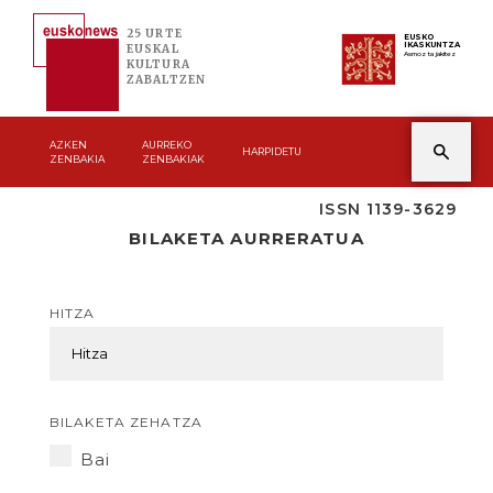
25 URTE
EUSKO
IKASKUNTZA
EUSKAL
Asmoz ta jakitez
KULTURA
ZABALTZEN
AZKEN
AURREKO
HARPIDETU
ZENBAKIA
ZENBAKIAK
ISSN 1139-3629
BILAKETA AURRERATUA
HITZA
BILAKETA ZEHATZA
Bai