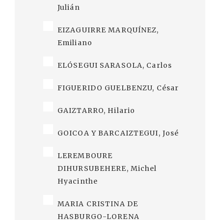
Julián
EIZAGUIRRE MARQUÍNEZ,
Emiliano
ELÓSEGUI SARASOLA, Carlos
FIGUERIDO GUELBENZU, César
GAIZTARRO, Hilario
GOICOA Y BARCAIZTEGUI, José
LEREMBOURE
DIHURSUBEHERE, Michel
Hyacinthe
MARIA CRISTINA DE
HASBURGO-LORENA