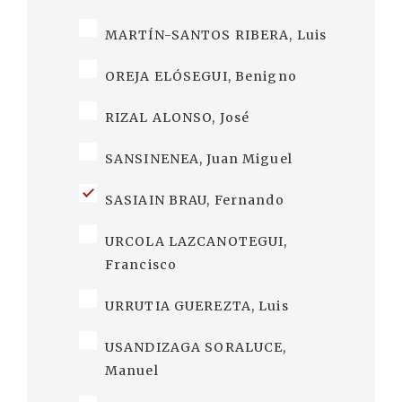
MARTÍN-SANTOS RIBERA, Luis
OREJA ELÓSEGUI, Benigno
RIZAL ALONSO, José
SANSINENEA, Juan Miguel
SASIAIN BRAU, Fernando
URCOLA LAZCANOTEGUI,
Francisco
URRUTIA GUEREZTA, Luis
USANDIZAGA SORALUCE,
Manuel