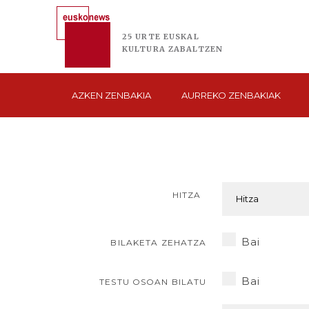
25 URTE
EUSKAL
KULTURA
ZABALTZEN
AZKEN
ZENBAKIA
AURREKO
ZENBAKIAK
HITZA
Bai
BILAKETA ZEHATZA
Bai
TESTU OSOAN BILATU