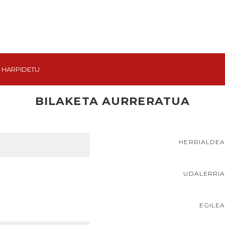
HARPIDETU
BILAKETA AURRERATUA
HERRIALDE
UDALERRI
EGILE