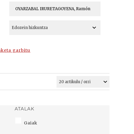
A
A
aketa garbitu
ATALAK
Gaiak