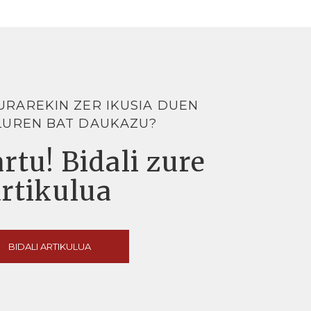
URAREKIN ZER IKUSIA DUEN
LUREN BAT DAUKAZU?
rtu! Bidali zure
artikulua
BIDALI ARTIKULUA