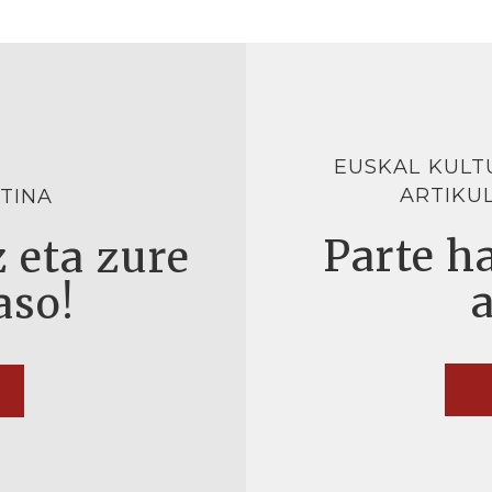
EUSKAL KULT
ARTIKU
TINA
Parte ha
 eta zure
aso!