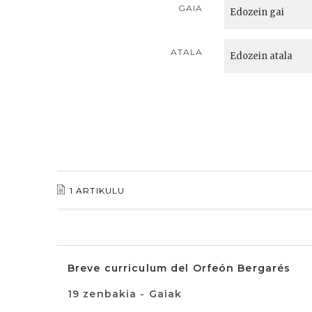
GAIA
ATALA
1 ARTIKULU
Breve curriculum del Orfeón Bergarés
19 zenbakia - Gaiak