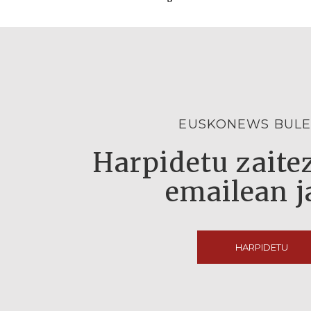
EUSKONEWS BULE
Harpidetu zaitez
emailean j
HARPIDETU