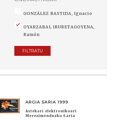
GONZÁLEZ BASTIDA, Ignacio
OYARZABAL IRURETAGOYENA,
Ramón
FILTRATU
ARGIA SARIA 1999
Astekari elektronikoari
Merezimenduzko Saria