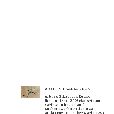
ARTETSU SARIA 2005
Arbaso Elkarteak Eusko
Ikaskuntzari 2005eko Artetsu
sarietako bat eman dio
Euskonewseko Artisautza
atalarengatik Buber Saria 2003