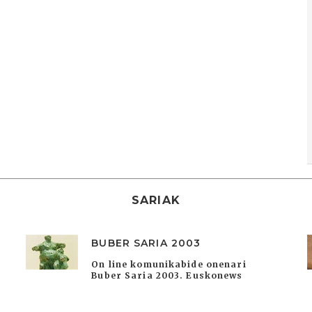
SARIAK
BUBER SARIA 2003
On line komunikabide onenari
Buber Saria 2003. Euskonews