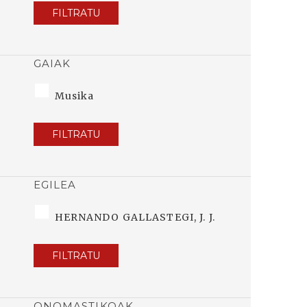
FILTRATU
GAIAK
Musika
FILTRATU
EGILEA
HERNANDO GALLASTEGI, J. J.
FILTRATU
ONOMASTIKOAK