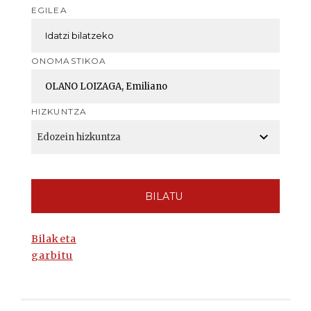
EGILEA
ONOMASTIKOA
HIZKUNTZA
BILATU
Bilaketa
garbitu