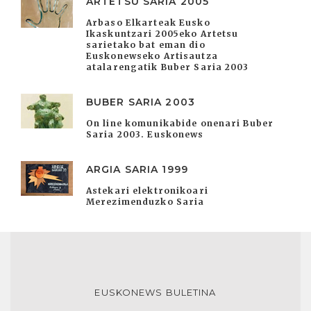
ARTETSU SARIA 2005
Arbaso Elkarteak Eusko
Ikaskuntzari 2005eko Artetsu
sarietako bat eman dio
Euskonewseko Artisautza
atalarengatik Buber Saria 2003
BUBER SARIA 2003
On line komunikabide onenari Buber
Saria 2003. Euskonews
ARGIA SARIA 1999
Astekari elektronikoari
Merezimenduzko Saria
EUSKONEWS BULETINA