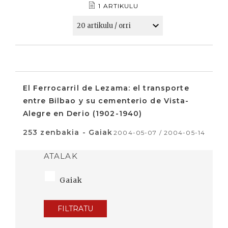
1 ARTIKULU
El Ferrocarril de Lezama: el transporte
entre Bilbao y su cementerio de Vista-
Alegre en Derio (1902-1940)
253 zenbakia - Gaiak
2004-05-07 / 2004-05-14
ATALAK
Gaiak
FILTRATU