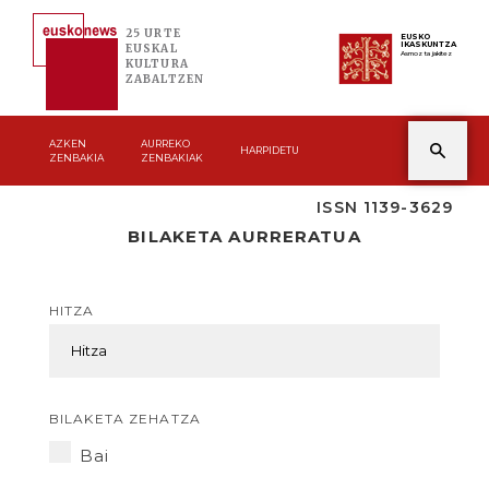
25 URTE
EUSKO
IKASKUNTZA
EUSKAL
Asmoz ta jakitez
KULTURA
ZABALTZEN
AZKEN
AURREKO
HARPIDETU
ZENBAKIA
ZENBAKIAK
ISSN 1139-3629
BILAKETA AURRERATUA
HITZA
BILAKETA ZEHATZA
Bai