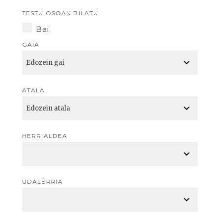
TESTU OSOAN BILATU
Bai
GAIA
ATALA
HERRIALDEA
UDALERRIA