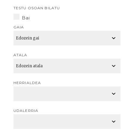
TESTU OSOAN BILATU
Bai
GAIA
ATALA
HERRIALDEA
UDALERRIA