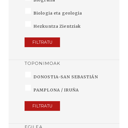
Biografia
Biologia eta geologia
Hezkuntza Zientziak
FILTRATU
TOPONIMOAK
DONOSTIA-SAN SEBASTIÁN
PAMPLONA / IRUÑA
FILTRATU
EGILEA