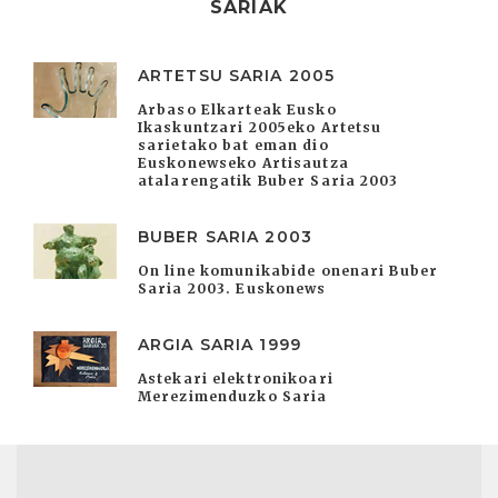
SARIAK
ARTETSU SARIA 2005
Arbaso Elkarteak Eusko
Ikaskuntzari 2005eko Artetsu
sarietako bat eman dio
Euskonewseko Artisautza
atalarengatik Buber Saria 2003
BUBER SARIA 2003
On line komunikabide onenari Buber
Saria 2003. Euskonews
ARGIA SARIA 1999
Astekari elektronikoari
Merezimenduzko Saria