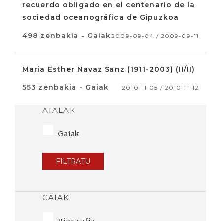
recuerdo obligado en el centenario de la
sociedad oceanográfica de Gipuzkoa
498 zenbakia - Gaiak
2009-09-04 / 2009-09-11
María Esther Navaz Sanz (1911-2003) (II/II)
553 zenbakia - Gaiak
2010-11-05 / 2010-11-12
ATALAK
Gaiak
FILTRATU
GAIAK