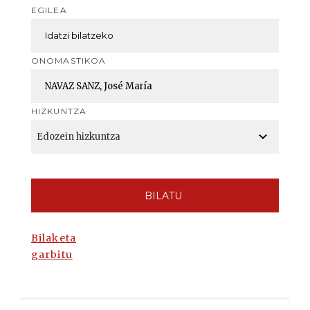
EGILEA
ONOMASTIKOA
HIZKUNTZA
BILATU
Bilaketa
garbitu