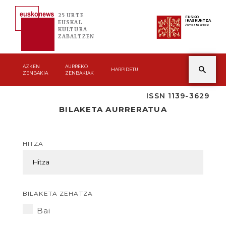
25 URTE
EUSKO
IKASKUNTZA
EUSKAL
Asmoz ta jakitez
KULTURA
ZABALTZEN
AZKEN
AURREKO
HARPIDETU
ZENBAKIA
ZENBAKIAK
ISSN 1139-3629
BILAKETA AURRERATUA
HITZA
BILAKETA ZEHATZA
Bai