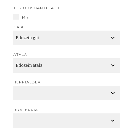
TESTU OSOAN BILATU
Bai
GAIA
ATALA
HERRIALDEA
UDALERRIA