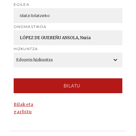
EGILEA
ONOMASTIKOA
HIZKUNTZA
BILATU
Bilaketa
garbitu