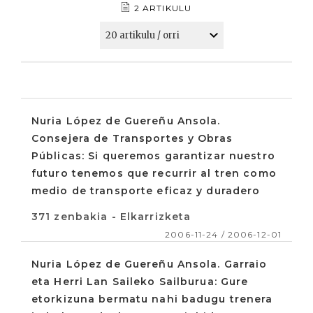
2 ARTIKULU
Nuria López de Guereñu Ansola.
Consejera de Transportes y Obras
Públicas: Si queremos garantizar nuestro
futuro tenemos que recurrir al tren como
medio de transporte eficaz y duradero
371 zenbakia - Elkarrizketa
2006-11-24 / 2006-12-01
Nuria López de Guereñu Ansola. Garraio
eta Herri Lan Saileko Sailburua: Gure
etorkizuna bermatu nahi badugu trenera