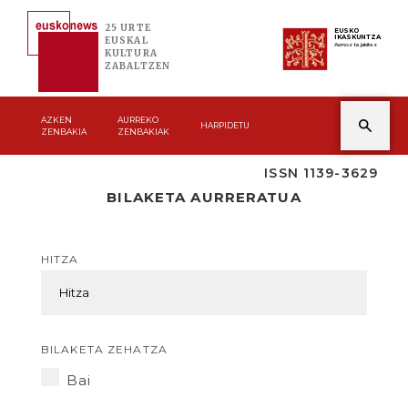
25 URTE
EUSKO
IKASKUNTZA
EUSKAL
Asmoz ta jakitez
KULTURA
ZABALTZEN
AZKEN
AURREKO
HARPIDETU
ZENBAKIA
ZENBAKIAK
ISSN 1139-3629
BILAKETA AURRERATUA
HITZA
BILAKETA ZEHATZA
Bai