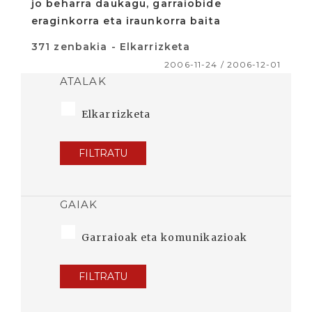
jo beharra daukagu, garraiobide
eraginkorra eta iraunkorra baita
371 zenbakia - Elkarrizketa
2006-11-24 / 2006-12-01
ATALAK
Elkarrizketa
FILTRATU
GAIAK
Garraioak eta komunikazioak
FILTRATU