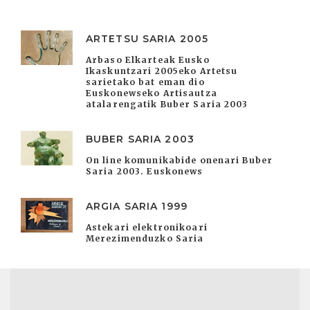
ARTETSU SARIA 2005
Arbaso Elkarteak Eusko
Ikaskuntzari 2005eko Artetsu
sarietako bat eman dio
Euskonewseko Artisautza
atalarengatik Buber Saria 2003
BUBER SARIA 2003
On line komunikabide onenari Buber
Saria 2003. Euskonews
ARGIA SARIA 1999
Astekari elektronikoari
Merezimenduzko Saria