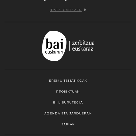
IDATZI GAITZAZU
EREMU TEMATIKOAK
PROIEKTUAK
EI LIBURUTEGIA
AGENDA ETA JARDUERAK
SARIAK