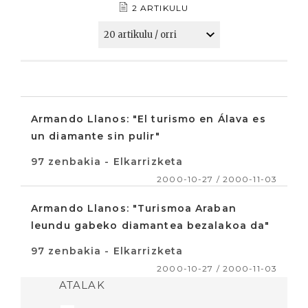
2 ARTIKULU
Armando Llanos: "El turismo en Álava es
un diamante sin pulir"
97 zenbakia - Elkarrizketa
2000-10-27 / 2000-11-03
Armando Llanos: "Turismoa Araban
leundu gabeko diamantea bezalakoa da"
97 zenbakia - Elkarrizketa
2000-10-27 / 2000-11-03
ATALAK