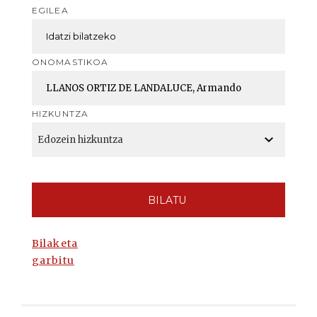
EGILEA
ONOMASTIKOA
HIZKUNTZA
BILATU
Bilaketa
garbitu