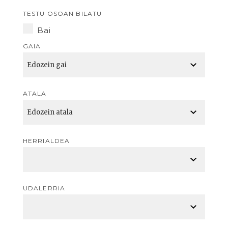
TESTU OSOAN BILATU
Bai
GAIA
ATALA
HERRIALDEA
UDALERRIA