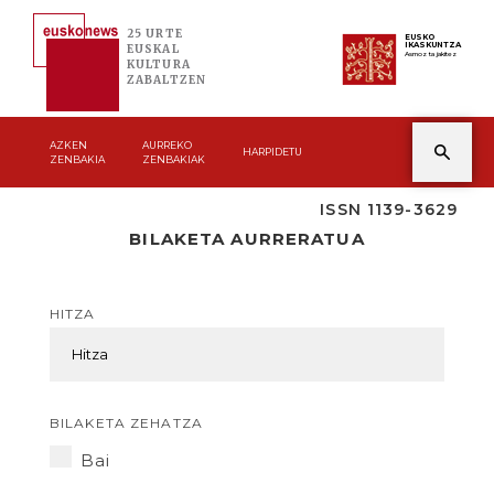
25 URTE
EUSKO
IKASKUNTZA
EUSKAL
Asmoz ta jakitez
KULTURA
ZABALTZEN
AZKEN
AURREKO
HARPIDETU
ZENBAKIA
ZENBAKIAK
ISSN 1139-3629
BILAKETA AURRERATUA
HITZA
BILAKETA ZEHATZA
Bai