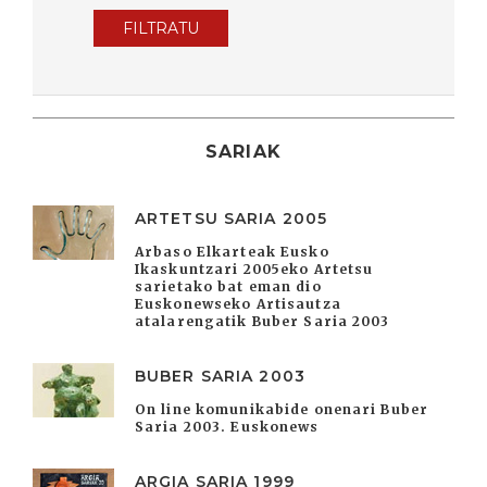
FILTRATU
SARIAK
ARTETSU SARIA 2005
Arbaso Elkarteak Eusko
Ikaskuntzari 2005eko Artetsu
sarietako bat eman dio
Euskonewseko Artisautza
atalarengatik Buber Saria 2003
BUBER SARIA 2003
On line komunikabide onenari Buber
Saria 2003. Euskonews
ARGIA SARIA 1999