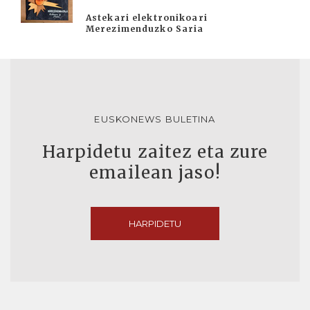
Astekari elektronikoari
Merezimenduzko Saria
EUSKONEWS BULETINA
Harpidetu zaitez eta zure
emailean jaso!
HARPIDETU