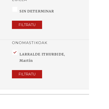
SIN DETERMINAR
FILTRATU
ONOMASTIKOAK
LARRALDE ITHURBIDE,
Martín
FILTRATU