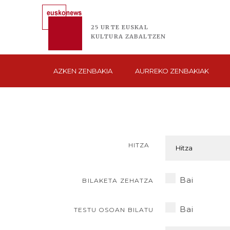
25 URTE
EUSKAL
KULTURA
ZABALTZEN
AZKEN
ZENBAKIA
AURREKO
ZENBAKIAK
HITZA
Bai
BILAKETA ZEHATZA
Bai
TESTU OSOAN BILATU