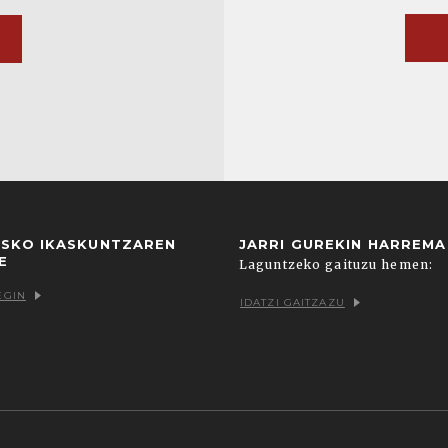
USKO IKASKUNTZAREN
JARRI GUREKIN HARREM
E
Laguntzeko gaituzu hemen:
EGIN
IDATZI GAITZAZU