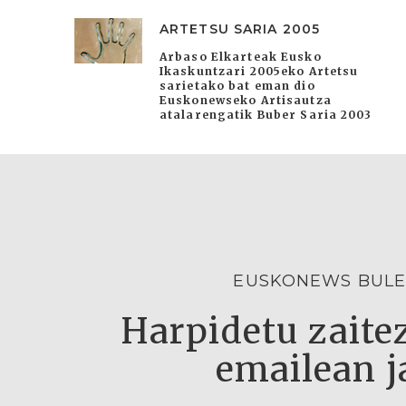
ARTETSU SARIA 2005
Arbaso Elkarteak Eusko
Ikaskuntzari 2005eko Artetsu
sarietako bat eman dio
Euskonewseko Artisautza
atalarengatik Buber Saria 2003
EUSKONEWS BULE
Harpidetu zaitez
emailean j