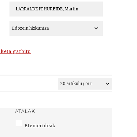
A
A
aketa garbitu
ATALAK
Efemerideak