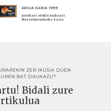
ARGIA SARIA 1999
Astekari elektronikoari
Merezimenduzko Saria
URAREKIN ZER IKUSIA DUEN
LUREN BAT DAUKAZU?
rtu! Bidali zure
artikulua