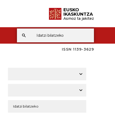
EUSKO
IKASKUNTZA
Asmoz ta jakitez
ISSN 1139-3629
A
A
A