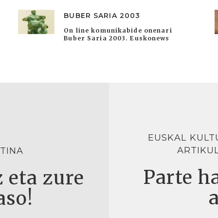
BUBER SARIA 2003
On line komunikabide onenari
Buber Saria 2003. Euskonews
EUSKAL KULT
ARTIKU
TINA
Parte ha
 eta zure
aso!