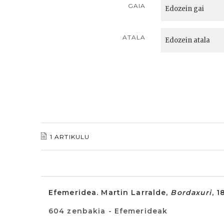
GAIA
ATALA
1 ARTIKULU
Efemeridea. Martin Larralde,
Bordaxuri
, 
604 zenbakia - Efemerideak