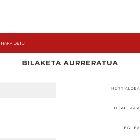
HARPIDETU
BILAKETA AURRERATUA
HERRIALDE
UDALERRI
EGILE