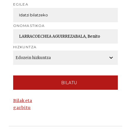
EGILEA
ONOMASTIKOA
HIZKUNTZA
BILATU
Bilaketa
garbitu