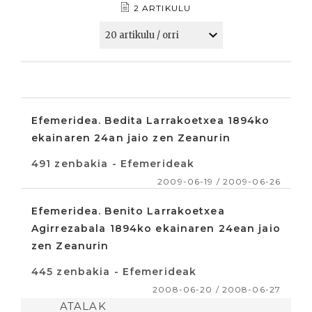
2 ARTIKULU
Efemeridea. Bedita Larrakoetxea 1894ko
ekainaren 24an jaio zen Zeanurin
491 zenbakia - Efemerideak
2009-06-19 / 2009-06-26
Efemeridea. Benito Larrakoetxea
Agirrezabala 1894ko ekainaren 24ean jaio
zen Zeanurin
445 zenbakia - Efemerideak
2008-06-20 / 2008-06-27
ATALAK