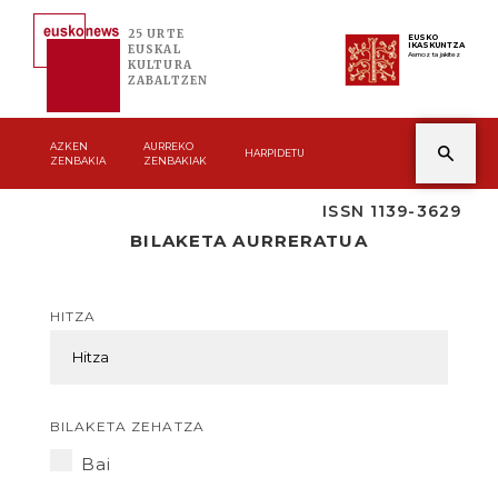
25 URTE
EUSKO
IKASKUNTZA
EUSKAL
Asmoz ta jakitez
KULTURA
ZABALTZEN
AZKEN
AURREKO
HARPIDETU
ZENBAKIA
ZENBAKIAK
ISSN 1139-3629
BILAKETA AURRERATUA
HITZA
BILAKETA ZEHATZA
Bai