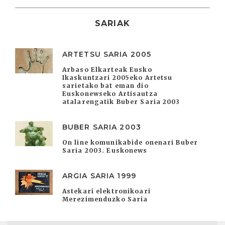
SARIAK
ARTETSU SARIA 2005
Arbaso Elkarteak Eusko
Ikaskuntzari 2005eko Artetsu
sarietako bat eman dio
Euskonewseko Artisautza
atalarengatik Buber Saria 2003
BUBER SARIA 2003
On line komunikabide onenari Buber
Saria 2003. Euskonews
ARGIA SARIA 1999
Astekari elektronikoari
Merezimenduzko Saria