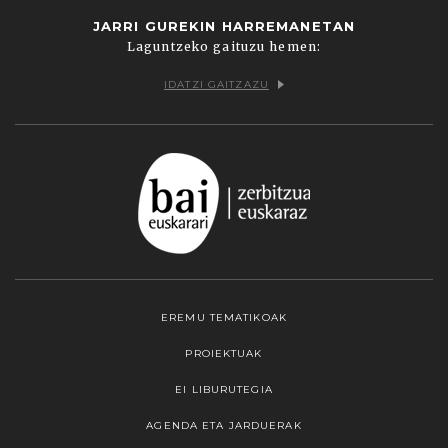
JARRI GUREKIN HARREMANETAN
Laguntzeko gaituzu hemen:
IDATZI GAITZAZU
EREMU TEMATIKOAK
PROIEKTUAK
EI LIBURUTEGIA
AGENDA ETA JARDUERAK