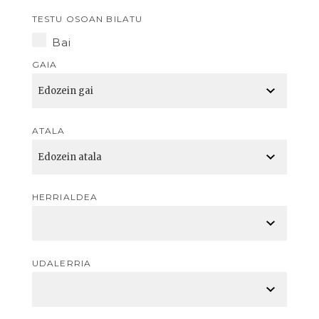
TESTU OSOAN BILATU
Bai
GAIA
ATALA
HERRIALDEA
UDALERRIA