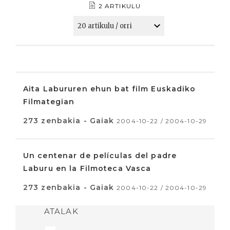
2 ARTIKULU
Aita Labururen ehun bat film Euskadiko
Filmategian
273 zenbakia - Gaiak
2004-10-22 / 2004-10-29
Un centenar de películas del padre
Laburu en la Filmoteca Vasca
273 zenbakia - Gaiak
2004-10-22 / 2004-10-29
ATALAK