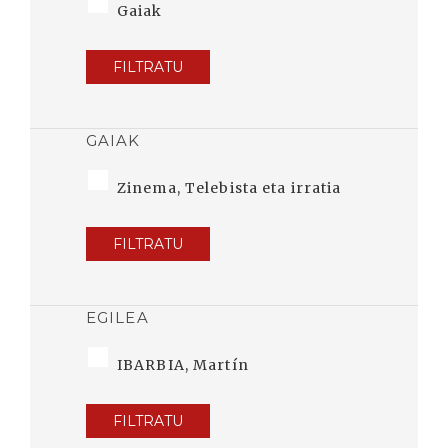
Gaiak
FILTRATU
GAIAK
Zinema, Telebista eta irratia
FILTRATU
EGILEA
IBARBIA, Martín
FILTRATU