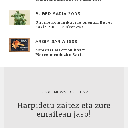
BUBER SARIA 2003
On line komunikabide onenari Buber
Saria 2003. Euskonews
ARGIA SARIA 1999
Astekari elektronikoari
Merezimenduzko Saria
EUSKONEWS BULETINA
Harpidetu zaitez eta zure
emailean jaso!