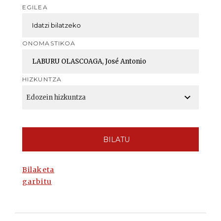
EGILEA
ONOMASTIKOA
HIZKUNTZA
BILATU
Bilaketa
garbitu