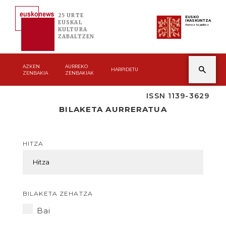
25 URTE
EUSKO
IKASKUNTZA
EUSKAL
Asmoz ta jakitez
KULTURA
ZABALTZEN
AZKEN
AURREKO
HARPIDETU
ZENBAKIA
ZENBAKIAK
ISSN 1139-3629
BILAKETA AURRERATUA
HITZA
BILAKETA ZEHATZA
Bai