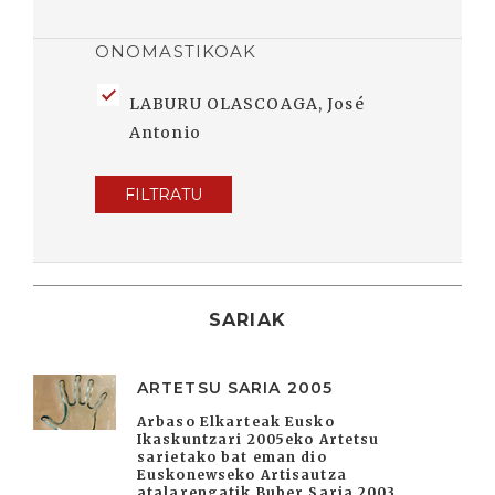
ONOMASTIKOAK
LABURU OLASCOAGA, José
Antonio
FILTRATU
SARIAK
ARTETSU SARIA 2005
Arbaso Elkarteak Eusko
Ikaskuntzari 2005eko Artetsu
sarietako bat eman dio
Euskonewseko Artisautza
atalarengatik Buber Saria 2003