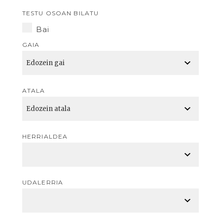
TESTU OSOAN BILATU
Bai
GAIA
ATALA
HERRIALDEA
UDALERRIA